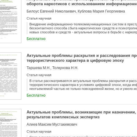
оборота наркотиков с использованием информацион
сетей и пути их решения
Билоус Евгений Николаевич, Кублова Мария Георгиевна
Статья научная
Внедрение информационно-телекоммуникационных систем в прест
бесконтактного способа сбыта наркотических средств и психотроп
новых способов и средств - актуальные вопросы в борьбе с нарко
некоторые проблемные вопросы противодействия незаконному обор
Бесплатно
использованием информационно-телекоммуникационной сети Инте
некоторые пути решения обозначенных проблем, которые, по мнени
эффективному противодействию преступности в нашей стране.
Актуальные проблемы раскрытия и расследования пр
террористического характера в цифровую эпоху
Таршева М.Н., Толкунова Н.Н.
Статья научная
В статье рассматриваются актуальные проблемы раскрытия и расс
террористического характера в условиях цифровой эпохи, когда и
неотъемлемой частью не только повседневной жизни, но и умело и
противоправной деятельности. Представлены статистические показ
Бесплатно
2023-2024 годы. Автор анализирует формы и методы, которые испо
включая вербовку, финансирование, планирование и осуществлени
использования информационных технологий. Особое внимание уде
правоохранительные органы, включая анонимность преступников, 
Актуальные проблемы, возникающие при назначении, 
технологий и сложности в сборе цифровых доказательств. Статья 
результатов комплексных экспертиз
правовых, организационных и методологических подходов к совре
ключевые аспекты проблемы, такие как недостаточная подготовка 
Алиев Максим Мустакимович
пробелы в законодательстве и необходимость международного сот
противодействия кибертерроризму. В работе также освещаются пр
Статья научная
образовательных программ для сотрудников правоохранительных о
подразделений и разработке новых технологических решений для м