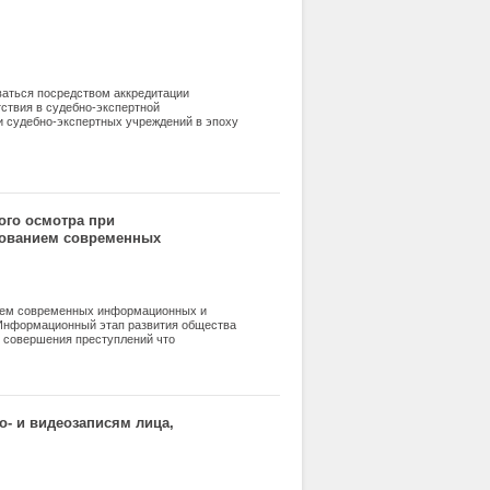
аться посредством аккредитации
ствия в судебно-экспертной
и судебно-экспертных учреждений в эпоху
удебно-экспертной деятельности.
-экспертной деятельности. Обозначаются
дебно-экспертных учреждений.
кредитации ILAC по формированию
данию единых рекомендаций по
5 в судебно-экспертной деятельности.
ого осмотра при
зованием современных
ий
нием современных информационных и
 Информационный этап развития общества
в совершения преступлений что
венных действий. В статье авторами
сфере информационно-
о их разрешению.
- и видеозаписям лица,