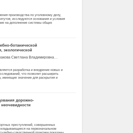
ления производства по уголовному делу,
итутов; исследуются основания и условия
ние на дополнение системы общих
ыми условиями, нашедшими отражение в
ебно-ботанической
, экологической
Воронин Виктор Иванович, Жаворонков Юрий Михайлович, Унжакова Светлана Владимировна, Цветков Василий Александрович
вляется разработка и внедрение новых и
сследований, что позволит расширить
а, имеющие значение для раскрытия и
ия методов дендрохронологии в
торами выделены некоторые проблемные
ожности экспертиз при расследовании
объектом исследования выступает
ана на анализе опубликованных научных
дования дорожно-
актике ЭКЦ УМВД России по Вологодской
 неочевидности
портных преступлений, совершенных
 складывающиеся на первоначальном
судебно-следственной практики показаны