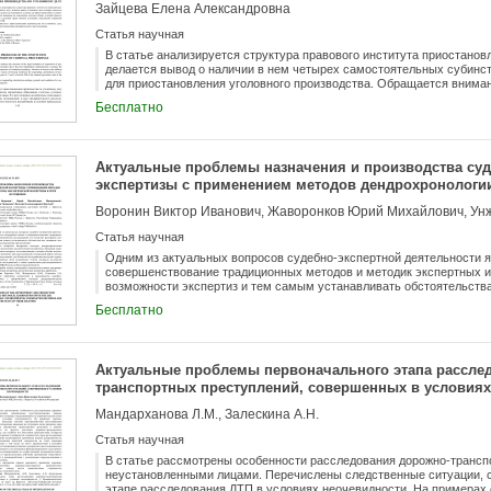
Зайцева Елена Александровна
Статья научная
В статье анализируется структура правового института приостанов
делается вывод о наличии в нем четырех самостоятельных субинст
для приостановления уголовного производства. Обращается внима
условий приостановления предварительного следствия тремя нов
Бесплатно
частях 6, 7 и 8 ст. 208 УПК РФ.
Актуальные проблемы назначения и производства суд
экспертизы с применением методов дендрохронологии
экспертизы и пути их решения
Статья научная
Одним из актуальных вопросов судебно-экспертной деятельности я
совершенствование традиционных методов и методик экспертных и
возможности экспертиз и тем самым устанавливать обстоятельств
расследования преступлений. Статья посвящена вопросам внедрен
Бесплатно
экспертную практику и назначения экологической экспертизы. Ав
вопросы, не позволяющие в полном объеме использовать все возм
незаконной рубки лесных насаждений и других преступлений, где 
древесина; предложены возможные пути их решения. Статья основ
Актуальные проблемы первоначального этапа рассле
исследований, а также применения рассматриваемого метода в пр
транспортных преступлений, совершенных в условиях
области.
Мандарханова Л.М., Залескина А.Н.
Статья научная
В статье рассмотрены особенности расследования дорожно-транс
неустановленными лицами. Перечислены следственные ситуации,
этапе расследования ДТП в условиях неочевидности. На примерах 