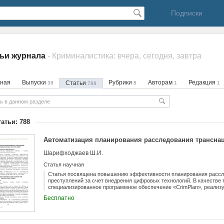
Подписки
ьи журнала
- Криминалистика: вчера, сегодня, завтра
вная
Выпуски
Рубрики
Авторам
Редакция
Статьи
38
8
1
1
788
татьи: 788
Автоматизация планирования расследования трансна
Шарифходжаев Ш.И.
Статья научная
Статья посвящена повышению эффективности планирования рассл
преступлений за счет внедрения цифровых технологий. В качестве
специализированное программное обеспечение «CrimPlan», реали
планирования. Подробно рассматривается его структура, функциона
Бесплатно
вывод о том, что внедрение подобных инструментов является зак
трансформации следственной деятельности и способно существенн
следователя по расследованию преступлений.