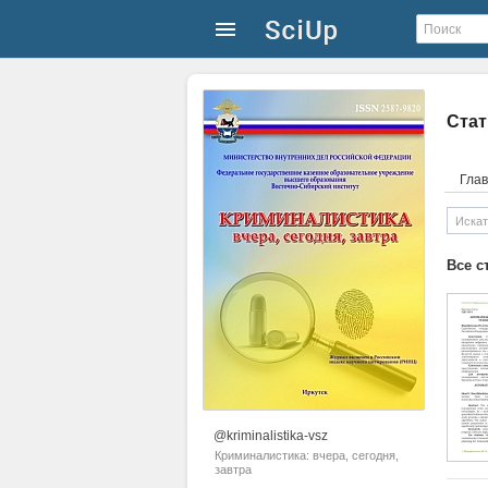
Стат
Гла
Все с
@kriminalistika-vsz
Криминалистика: вчера, сегодня,
завтра