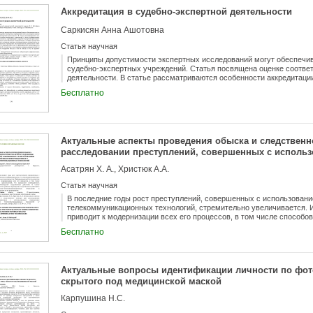
Аккредитация в судебно-экспертной деятельности
Саркисян Анна Ашотовна
Статья научная
Принципы допустимости экспертных исследований могут обеспечив
судебно-экспертных учреждений. Статья посвящена оценке соответ
деятельности. В статье рассматриваются особенности аккредитаци
цифровизации. Затрагиваются некоторые аспекты сертификации в с
Бесплатно
Рассматривается правовое регулирование аккредитации в судебно
основные органы, уполномоченные осуществлять аккредитацию су
Рассматривается деятельность Рабочей группы 10 Комитета по ак
единообразного подхода к процессу судебной экспертизы и по соз
совместному применению стандартов ISO/IEC 17020 и ISO/IEC 1702
Актуальные аспекты проведения обыска и следственн
расследовании преступлений, совершенных с исполь
информационных и телекоммуникационных технолог
Асатрян Х. А., Христюк А.А.
Статья научная
В последние годы рост преступлений, совершенных с использова
телекоммуникационных технологий, стремительно увеличивается.
приводит к модернизации всех его процессов, в том числе способо
определяет необходимость совершенствовать производство следст
Бесплатно
рассматривается проблема проведения следственных действий в 
телекоммуникационных технологий и предлагаются рекомендации п
Актуальные вопросы идентификации личности по фото
скрытого под медицинской маской
Карпушина Н.С.