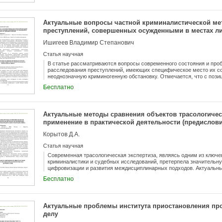
Актуальные вопросы частной криминалистической ме
преступлений, совершенных осужденными в местах 
Ишигеев Владимир Степанович
Статья научная
В статье рассматриваются вопросы современного состояния и про
расследования преступлений, имеющих специфическое место их со
неоднозначную криминогенную обстановку. Отмечается, что с пози
многие значимые для расследования вопросы имеют дискуссионный
Бесплатно
практика расследования многогранна и изменчива, а также значим
оснований обозначенных вопросов.
Актуальные методы сравнения объектов трасологичес
применение в практической деятельности (предислови
Корытов Д.А.
Статья научная
Современная трасологическая экспертиза, являясь одним из ключ
криминалистики и судебных исследований, претерпела значитель
цифровизации и развития междисциплинарных подходов. Актуальны
характеризуются переходом от традиционной визуальной оценки к
Бесплатно
количественных, компьютерных и инструментальных технологий, ч
точность и доказательственную силу выводов. Трасологическая эк
принципе индивидуализирующей способности объектов оставлять о
(следов) и их взаимного соответствия. Задача сравнения — устано
Актуальные проблемы института приостановления пр
исследуемым следом и экспериментальными образцами, полученны
делу
методов сравнения направлена на минимизацию субъективного фа