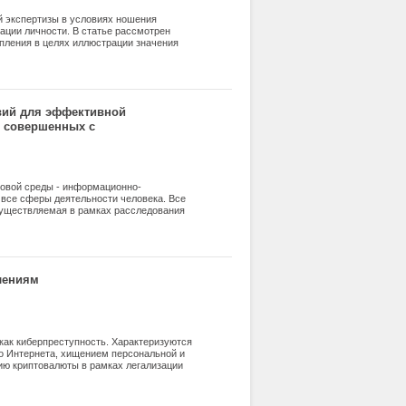
 экспертизы в условиях ношения
ации личности. В статье рассмотрен
упления в целях иллюстрации значения
озаписи с камеры наблюдения. По итогам
ий, специализированного программного
 идентификации по фото - и
 правоохранительных органов в борьбе с
идентифицировать человека даже при
вий для эффективной
, совершенных с
ых технологий
овой среды - информационно-
 все сферы деятельности человека. Все
существляемая в рамках расследования
формации, чтобы быть
ая статья посвящена проблемам
зованием информационно-
ремя условиях работы
щие повышению эффективности работы по
лениям
едователей по поводу обозначенного
 как киберпреступность. Характеризуются
о Интернета, хищением персональной и
ию криптовалюты в рамках легализации
Автор выявляет основные тренды развития
иберпрестулений.