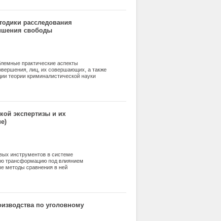
тодики расследования
лишения свободы
блемные практические аспекты
вершения, лиц, их совершающих, а также
ции теории криминалистической науки
 характер, обусловленный тем, что
а для формулирования теоретических
кой экспертизы и их
е)
евых инструментов в системе
ную трансформацию под влиянием
е методы сравнения в ней
 комплексному использованию
то существенно повышает объективность,
спертиза основана на фундаментальном
тображения своих внешних признаков
вить тождество или его отсутствие между
оизводства по уголовному
ми от проверяемого объекта. Эволюция
ктора и формализацию процесса.