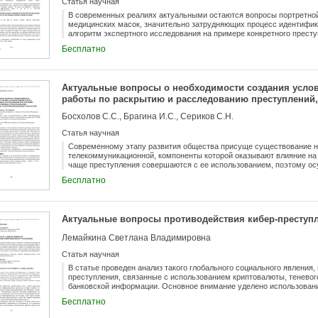
Статья научная
В современных реалиях актуальными остаются вопросы портретной
медицинских масок, значительно затрудняющих процесс идентифик
алгоритм экспертного исследования на примере конкретного прест
портретной экспертизы для идентификации подозреваемого по виде
Бесплатно
исследования сделаны выводы о том, что развитие новых технолог
обеспечения и внедрение новых подходов к существующим методам
видеоизображениям лица могут предоставить новый инструмент для
преступностью, применение которого позволит более эффективно 
Актуальные вопросы о необходимости создания усло
наличии маскировки.
работы по раскрытию и расследованию преступлений
использованием информационно-телекоммуникационн
Босхолов С.С., Брагина И.С., Сериков С.Н.
Статья научная
Современному этапу развития общества присуще существование н
телекоммуникационной, компоненты которой оказывают влияние на
чаще преступления совершаются с ее использованием, поэтому о
преступлений деятельность, также должна быть подвержена транс
Бесплатно
конкурентноспособной в противостоянии такой преступности. Данн
раскрытия и расследования преступлений, совершенных с исполь
телекоммуникационных технологий, в сложившихся в настоящее в
правоохранительных органов. Предложены решения, способствую
Актуальные вопросы противодействия кибер-преступ
данному направлению. В статье приводятся мнения различных иссл
вопроса.
Лемайкина Светлана Владимировна
Статья научная
В статье проведен анализ такого глобального социального явления,
преступления, связанные с использованием криптовалюты, теневог
банковской информации. Основное внимание уделено использован
преступных доходов, финансовых операций в теневом Интернете. 
Бесплатно
киберпреступности, предлагает методы борьбы и предупреждения к