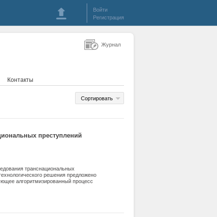
Войти
Регистрация
Журнал
Контакты
Сортировать
циональных преступлений
едования транснациональных
 технологического решения предложено
зующее алгоритмизированный процесс
л и алгоритм работы с ней. Делается
ономерным этапом цифровой
о оптимизировать деятельность