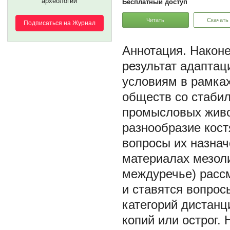
археологии
Бесплатный доступ
Читать
Скачать
Подписаться на Журнал
Наконе
результат адаптац
условиям в рамках
обществ со стаби
промысловых живо
разнообразие кост
вопросы их назнач
материалах мезоли
междуречье) расс
и ставятся вопрос
категорий дистанц
копий или острог.