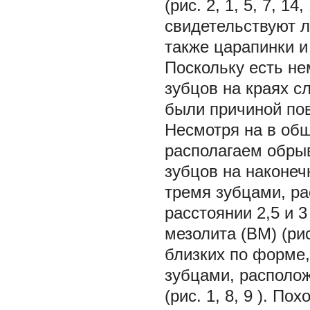
(рис. 2,
1, 5, 7, 14,
свидетельствуют л
также царапинки и
Поскольку есть не
зубцов на краях с
были причиной по
Несмотря на в общ
располагаем обры
зубцов на наконеч
тремя зубцами, ра
расстоянии 2,5 и 3
мезолита (ВМ) (рис
близких по форме,
зубцами, располож
(рис. 1,
8, 9
). Пох