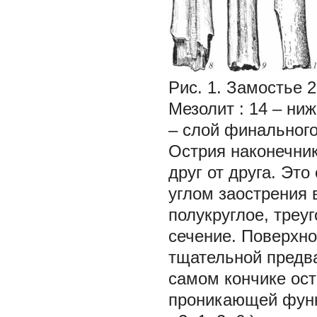
Рис. 1. Замостье 2
Мезолит
:
14
– ниж
– слой финальног
Острия наконечник
друг от друга. Эт
углом заострения 
полукруглое, треу
сечение. Поверхно
тщательной предва
самом кончике ос
проникающей функц