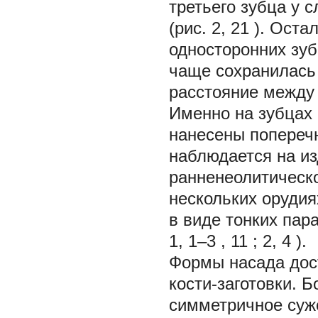
третьего зубца у 
(рис. 2,
21
). Оста
односторонних зу
чаще сохранилась 
расстояние между 
Именно на зубцах 
нанесены поперечн
наблюдается на из
ранненеолитическог
нескольких орудия
в виде тонких пар
1,
1–3
,
11
; 2,
4
).
Формы насада дост
кости-заготовки.
симметричное суже