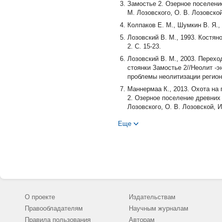
Замостье 2. Озерное поселени
М. Лозовского, О. В. Лозовско
Колпаков Е. М., Шумкин В. Я.,
Лозовский В. М., 1993. Костя
2. С. 15-23.
Лозовский В. М., 2003. Перех
стоянки Замостье 2//Неолит -
проблемы неолитизации регионо
Маннермаа К., 2013. Охота на п
2. Озерное поселение древних
Лозовского, О. В. Лозовской, 
Раду В., Десс-Берсе Н., 2013.
Еще
рыболовов эпохи мезолита -нео
Клементе-Конте. СПб.: ИИМК Р
Савватеев Ю. А., 1970. Залавр
Наука. 443 с.
Chaix L., 2003. A short note on 
the sixth international conferen
P. 645-648.
О проекте
Издательствам
Lozovskaya O., Lozovski V. Bone
Правообладателям
Научным журналам
Russia//Proceedings of Internat
(In print.)
Правила пользования
Авторам