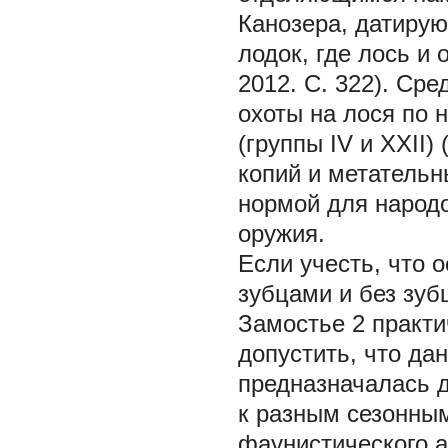
Канозера, датирую
лодок, где лось и
2012. С. 322). Ср
охоты на лося по 
(группы IV и XXII)
копий и метательн
нормой для народо
оружия.
Если учесть, что 
зубцами и без зуб
Замостье 2 практи
допустить, что да
предназначалась д
к разным сезонны
фаунистического а