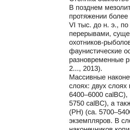
В позднем мезолит
протяжении более 
VI тыс. до н. э., 
перерывами, суще
охотников-рыболо
фаунистические ос
разновременные р
2..., 2013).
Массивные наконеч
слоях: двух слоях 
6400–6000 calBC),
5750 calBC), а та
(РН) (ca. 5700–540
экземпляров. В сл
наконечников копи