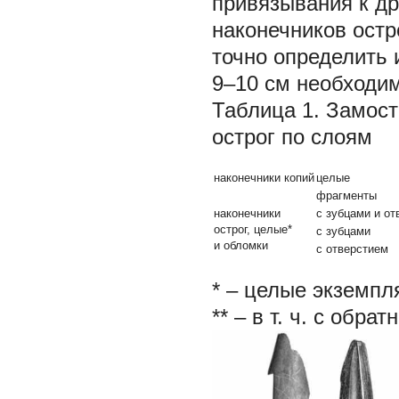
привязывания к др
наконечников остр
точно определить 
9–10 см необходим
Таблица 1. Замост
острог по слоям
наконечники копий
целые
фрагменты
наконечники
с зубцами и от
острог, целые*
с зубцами
и обломки
с отверстием
* – целые экземпл
** – в т. ч. с обр