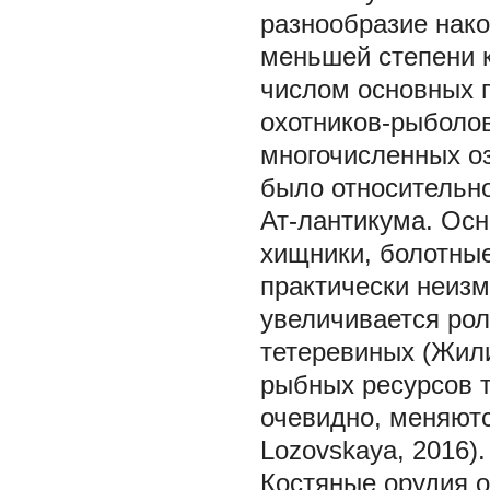
разнообразие нако
меньшей степени к
числом основных 
охотников-рыболов
многочисленных оз
было относительн
Ат-лантикума. Осн
хищники, болотны
практически неиз
увеличивается рол
тетеревиных (Жили
рыбных ресурсов т
очевидно, меняются
Lozovskaya, 2016).
Костяные орудия о