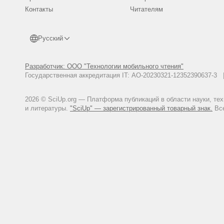
Контакты
Lozovski V., Lozovskaya O., 201
Читателям
North-Western Russia: The Exam
Archaeological Symposium (Helsin
Society. P. 85-100. (Iskos; 21.)
Русский
Разработчик: ООО "Технологии мобильного чтения"
Государственная аккредитация IT: АО-20230321-12352390637-
2026 © SciUp.org — Платформа публикаций в области науки, те
и литературы.
"SciUp" — зарегистрированный товарный знак.
Все