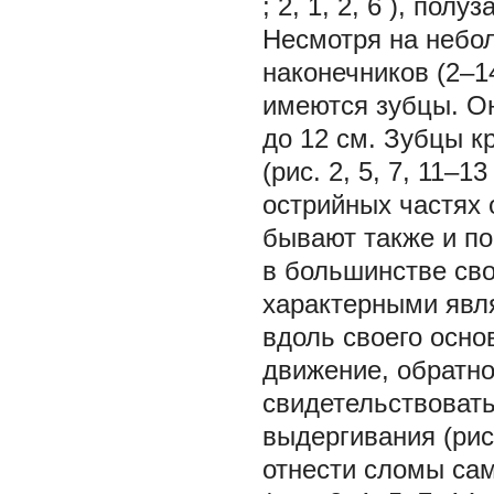
; 2,
1, 2, 6
), полу
Несмотря на небо
наконечников (2–14
имеются зубцы. Он
до 12 см. Зубцы к
(рис. 2,
5, 7, 11–13
острийных частях 
бывают также и п
в большинстве св
характерными явл
вдоль своего осно
движение, обратн
свидетельствовать
выдергивания (рис
отнести сломы са