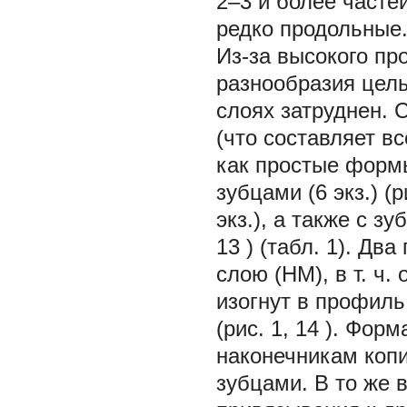
2–3 и более часте
редко продольные
Из-за высокого п
разнообразия целы
слоях затруднен. 
(что составляет в
как простые формы 
зубцами (6 экз.) (р
экз.), а также с з
13
) (табл. 1). Дв
слою (НМ), в т. ч
изогнут в профиль
(рис. 1,
14
). Форм
наконечникам копи
зубцами. В то же 