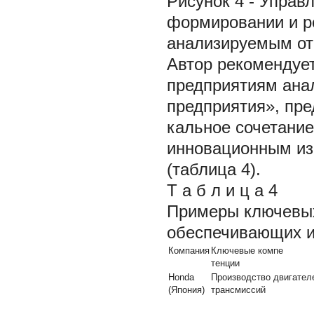
Рисунок 4 - Управ
формировании и р
анализируемым о
Автор рекомендуе
предприятиям ана
предприятия», пр
кальное сочетание
инновационным из
(таблица 4).
Т а б л и ц а 4
Примеры ключевых
обеспечивающих и
Компания
Ключевые компе
тенции
Honda
Производство двигател
(Япония)
трансмиссий