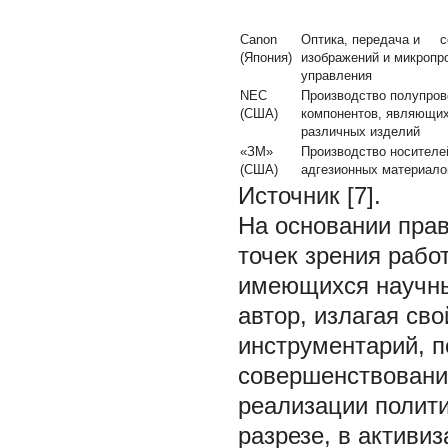
Canon
Оптика, передача и с
(Япония)
изображений и микропр
управления
NEC
Производство полупро
(США)
компонентов, являющи
различных изделий
«ЗМ»
Производство носителей
(США)
адгезионных материало
Источник [7].
На основании пра
точек зрения рабо
имеющихся научны
автор, излагая св
инструментарий, п
совершенствовани
реализации полити
разрезе, в активи