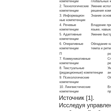
компетенции
глобальных 
2. Технологические
Умение испо
компетенции
решения ком
3. Информацион
Знание основ
ные компетенции
4. Речевые
Владение пр
компетенции
языке, навык
5. Адаптивные
Умение быст
компетенции
6. Оперативные
Обладание ка
компетенции
темпа и ритм
П
ро
7. Коммуникативные
Сп
компетенции
ре
8. Текстуальные
Ум
(редакционные) компетенции
ан
9. Психологические
Об
компетенции
10. Лингвистические
Вл
компетенции
пр
Источник [1].
Исследуя управле