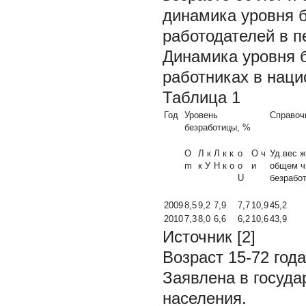
динамика уровня 
работодателей в п
Динамика уровня 
работниках в нац
Таблица 1
Год
Уровень
Справоч
безработицы, %
О
Л к
Л к к
о
О ч
Уд.вес 
m
к У
Н к о
о
и
общем ч
U
безрабо
2009
8,5
9,2
7,9
7,7
10,9
45,2
2010
7,3
8,0
6,6
6,2
10,6
43,9
Источник [2]
Возраст 15-72 год
Заявлена в госуд
населения.