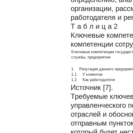
организации, расс
работодателя и ре
Т а б л и ц а 2
Ключевые компете
компетенции сотру
Ключевые компетенции государс
службы, предприятия
1. Репутация данного предприят
1.1. У клиентов
1.2. Как работодателя
Источник [7].
Требуемые ключев
управленческого 
отраслей и обосно
отправным пункто
который будет нес