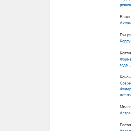
решен
Бажан
Актуа
Грице
Корру
Ковту
Форма
года
Конон
Совре
Федер
деяте
Милов
Астре
Росто