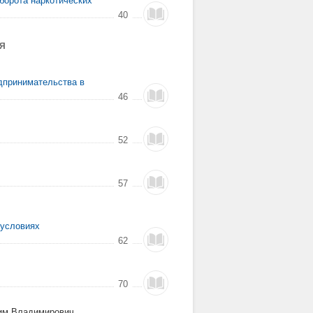
борота наркотических
40
Я
едпринимательства в
46
52
57
 условиях
62
70
сим Владимирович