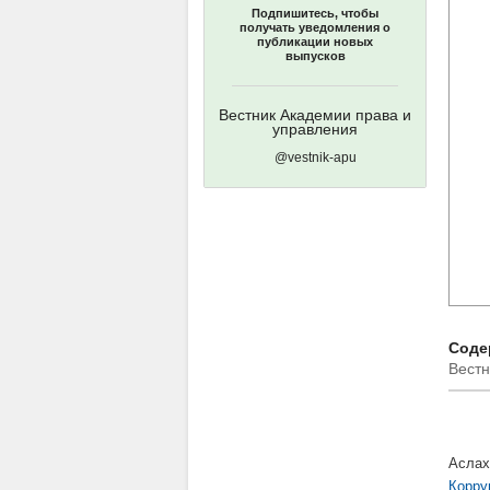
Подпишитесь, чтобы
получать уведомления о
публикации новых
выпусков
Вестник Академии права и
управления
@vestnik-apu
Содер
Вестн
Аслах
Корру