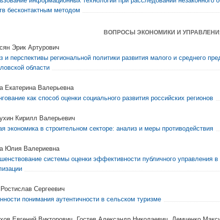
ьзование информационных технологий при расследовании незаконного о
тв бесконтактным методом
ВОПРОСЫ ЭКОНОМИКИ И УПРАВЛЕНИ
сян Эрик Артурович
з и перспективы региональной политики развития малого и среднего пр
ловской области
а Екатерина Валерьевна
нгование как способ оценки социального развития российских регионов
ухин Кирилл Валерьевич
ая экономика в строительном секторе: анализ и меры противодействия
а Юлия Валериевна
шенствование системы оценки эффективности публичного управления в
лизации
 Ростислав Сергеевич
нности понимания аутентичности в сельском туризме
хов Евгений Викторович, Гостев Александр Николаевич, Демченко Мак