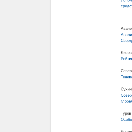
Испол
средс
Аване
Анали
Сверд
Лисов
Рейти
Север
Тенев
Сухин
Совер
глоба
Туров
Особе
Чеплу