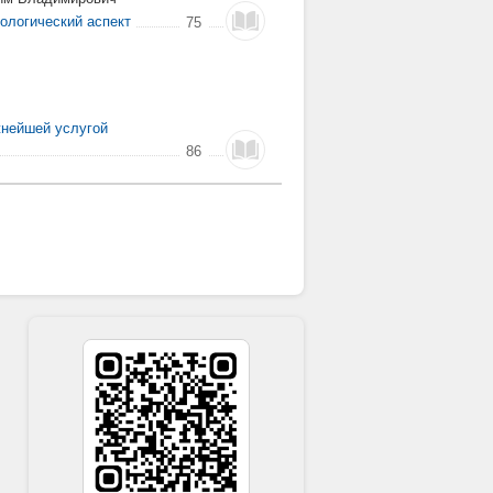
ологический аспект
75
жнейшей услугой
86