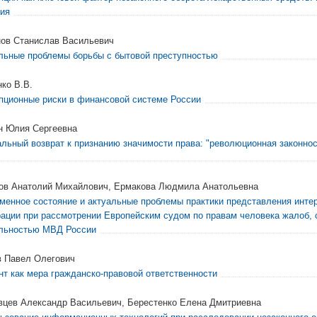
ия
ов Станислав Васильевич
льные проблемы борьбы с бытовой преступностью
нко В.В.
пционные риски в финансовой системе России
н Юлия Сергеевна
льный возврат к признанию значимости права: "революционная законнос
ов Анатолий Михайлович, Ермакова Людмила Анатольевна
менное состояние и актуальные проблемы практики представления инте
ации при рассмотрении Европейским судом по правам человека жалоб, 
льностью МВД России
 Павел Олегович
нт как мера гражданско-правовой ответственности
вцев Александр Васильевич, Берестенко Елена Дмитриевна