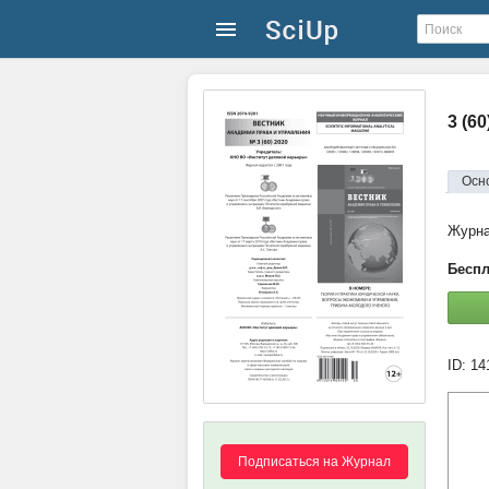
3 (6
Осн
Журн
Беспл
ID: 14
Подписаться на Журнал