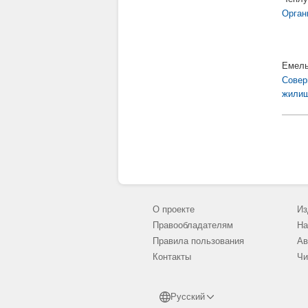
Орган
Емель
Совер
жилищ
О проекте
Из
Правообладателям
На
Правила пользования
Ав
Контакты
Чи
Русский