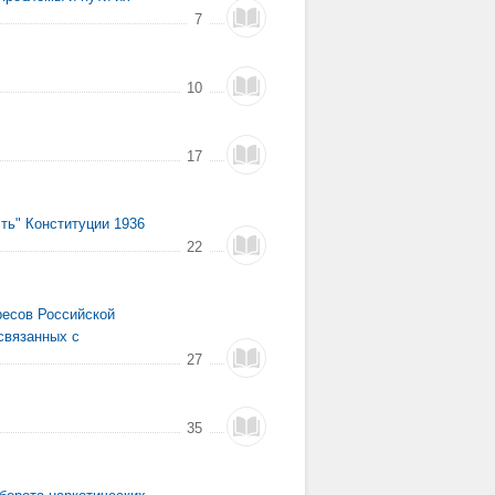
7
10
17
ть" Конституции 1936
22
ресов Российской
связанных с
27
35