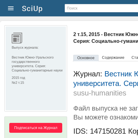
2 т.15, 2015 - Вестник Ю
Серия: Социально-гуман
Выпуск журнала:
Вестник Южно-Уральского
Содержание
Ста
Основное
государственного
университета. Серия:
Социально-гуманитарные науки
Журнал:
Вестник 
2015 год
университета. Сер
№2 т.15
susu-humanities
Файл выпуска не за
Вы можете ознакоми
Подписаться на Журнал
IDS: 147150281
Кор