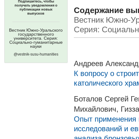
Подпишитесь, чтобы
получать уведомления о
Содержание выпу
публикации новых
выпусков
Вестник Южно-Ура
Серия: Социальн
Вестник Южно-Уральского
государственного
университета. Серия:
Социально-гуманитарные
науки
@vestnik-susu-humanities
Андреев Александ
К вопросу о строи
католического хра
Боталов Сергей Г
Михайлович, Гизз
Опыт применения 
исследований и ев
анализа бронзовых