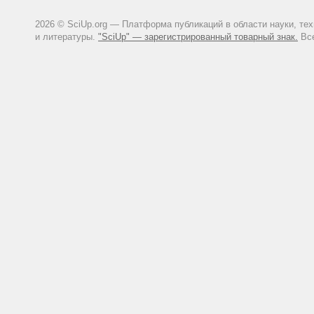
2026 © SciUp.org — Платформа публикаций в области науки, те
и литературы.
"SciUp" — зарегистрированный товарный знак.
Все