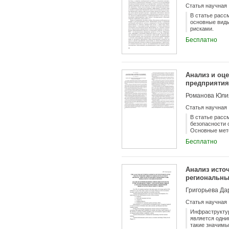
Статья научная
В статье расс
основные виды
рисками.
Бесплатно
Анализ и оц
предприятия
Романова Юли
Статья научная
В статье расс
безопасности 
Основные мето
сравнение, об
Бесплатно
материалы Фед
Выделяются по
и количествен
заключается в
Анализ исто
кадрового раз
региональны
туризма
Григорьева Да
Статья научная
Инфраструктур
является одни
такие значимы