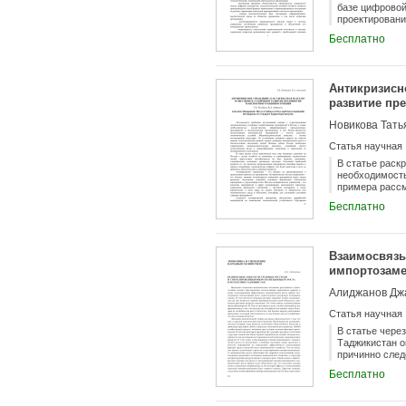
базе цифровой
проектировани
производствен
Бесплатно
знания о сущн
организации и
Антикризисно
развитие пр
Новикова Тать
Статья научная
В статье раск
необходимость
примера рассм
машиностроени
Бесплатно
решения целес
Взаимосвязь
импортозаме
Алиджанов Дж
Статья научная
В статье чере
Таджикистан о
причинно след
зависимости н
Бесплатно
трансформацио
насущных проб
переплетении.