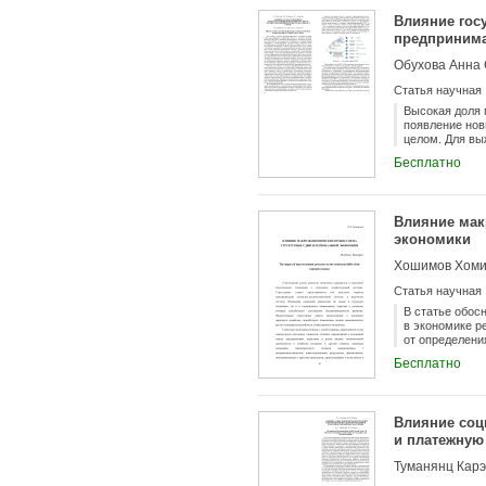
рабочих мест 
Влияние гос
масштабов ис
предпринима
условия и раз
Обухова Анна 
Статья научная
Высокая доля 
появление нов
целом. Для вы
ведению дела,
Бесплатно
направления с
структур, спе
функционирова
начинающих пр
Влияние мак
и развития со
экономики
на прорывы в 
необходимыми 
Хошимов Хоми
финансовые от
стабилизации 
Статья научная
поддержка дея
компонентом ц
В статье обос
общественные
в экономике р
центры, осуще
от определени
бизнеса на да
устойчивости.
Бесплатно
палата (ТПП) 
проявление на
оказывают юри
системная, ко
создать новую
Влияние соц
и среднего пр
и платежную
Туманянц Карэ