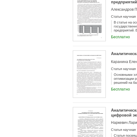
предприятий
Александров П
Статья научная
В статье на о
государственн
предприятий. 
вида полученн
Бесплатно
договорам лиз
эффективности
предпринимате
вновь созданн
Аналитическ
течении двух 
экономических
Каранина Еле
необходимость
поддержку мал
Статья научная
распределения
возможность о
Основными эл
оптимизации р
решений на ба
стратегическо
Бесплатно
предложенной 
отраслевым ф
Аналитическ
цифровой э
Наркевич Лар
Статья научная
Статья посвящ