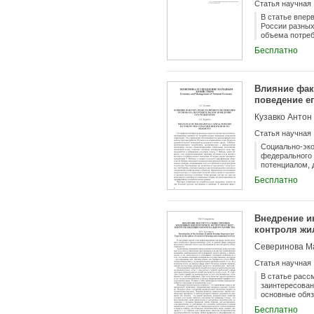
Статья научная
В статье впер
России разных
объема потреб
дифференциров
Бесплатно
чем в региона
обнаружено вл
электричество
домашних хозя
Влияние фак
может привест
поведение е
Кузавко Антон
Статья научная
Социально-эко
федерального 
потенциалом, 
делают пригра
Бесплатно
регионов изуч
социологическ
покупками и у
поездкам в со
Внедрение и
отправиться в
контроля жи
по результата
статистики. П
Северинова М
прогнозирован
потребительск
Статья научная
В статье расс
заинтересован
основные обяз
коммунального
Бесплатно
обсуждения во