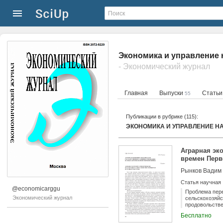
Экономика и управление 
- Экономический журнал
Главная
Выпуски
Стать
55
Публикации в рубрике (115):
ЭКОНОМИКА И УПРАВЛЕНИЕ 
Аграрная эк
времен Пер
Рынков Вадим
Статья научная
@economicarggu
Проблема пере
Экономический журнал
сельскохозяйс
продовольстве
показательный
Бесплатно
процессе заго