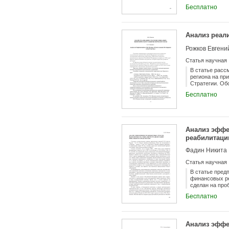
практики созд
Бесплатно
строительстве
Среди важнейш
средства, за 
государственн
Анализ реал
Рожков Евгени
Статья научная
В статье расс
региона на пр
Стратегии. Об
ряд методик, 
Бесплатно
Методы (метод
регламентирую
практике (фор
социально-эко
определённую 
Анализ эффе
сегодняшний д
будущей страт
реабилитаци
стратегии - эт
Фадин Никита 
воплотилось. 
количество жи
Статья научная
столицы как к
призму такого 
В статье пред
механизм пере
финансовых ре
новой стратег
сделан на про
промышленност
без барьерной
Бесплатно
цели выстроит
для экспертов
регионов.
Анализ эффе