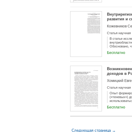
качества пред
и расширение
Внутрирегио
развития и 
Кожевников Се
Статья научная
В статье иссл
внутриобластн
Обосновано, ч
трансформации
Бесплатно
нарастании пр
Череповец, Ве
сельскохозяйс
муниципалитет
Возникновен
экономическог
доходов в Р
направленной 
каждого внутр
Хомицкий Евге
Статья научная
Опыт формиров
(«теневых») до
использоватьс
Бесплатно
Следующая страница →