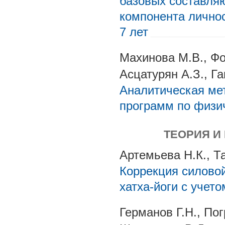
базовых составля
компонента личнос
7 лет
Махинова М.В., Фо
Асцатурян А.З., Г
Аналитическая ме
программ по физи
ТЕОРИЯ И
Артемьева Н.К., Т
Коррекция силовой
хатха-йоги с учет
Германов Г.Н., Пог