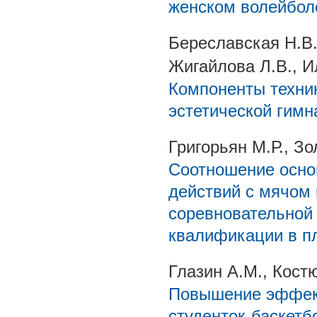
женском волейбол
Береславская Н.В.
Жигайлова Л.В., И
Компоненты техни
эстетической гимн
Григорьян М.Р., Зо
Соотношение основ
действий с мячом 
соревновательной 
квалификации в п
Глазин А.М., Кост
Повышение эффект
студенток-баскетб