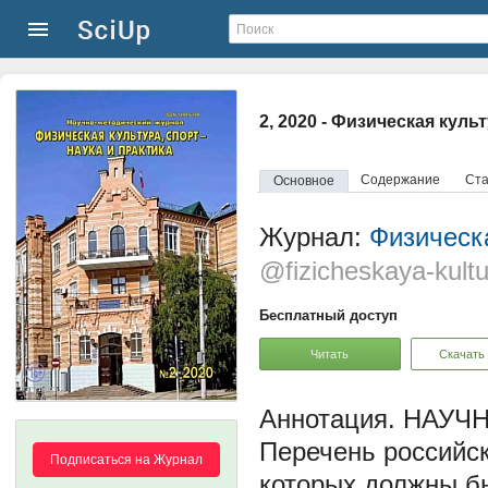
2, 2020 - Физическая культ
Содержание
Ста
Основное
Журнал:
Физическа
@fizicheskaya-kultu
Бесплатный доступ
Читать
Скачать
НАУЧН
Перечень российс
Подписаться на Журнал
которых должны б