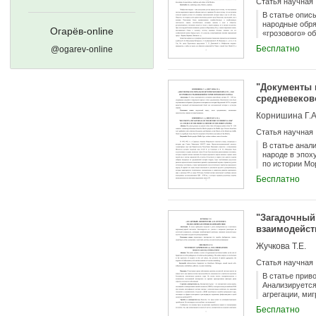
Статья научная
В статье опис
народные обря
Огарёв-online
«грозового» о
Бесплатно
@ogarev-online
"Документы 
средневеков
Корнишина Г.А
Статья научная
В статье анал
народе в эпох
по истории Мо
истории и кул
Бесплатно
"Загадочный"
взаимодейст
Жучкова Т.Е.
Статья научная
В статье прив
Анализируется
агрегации, ми
Бесплатно