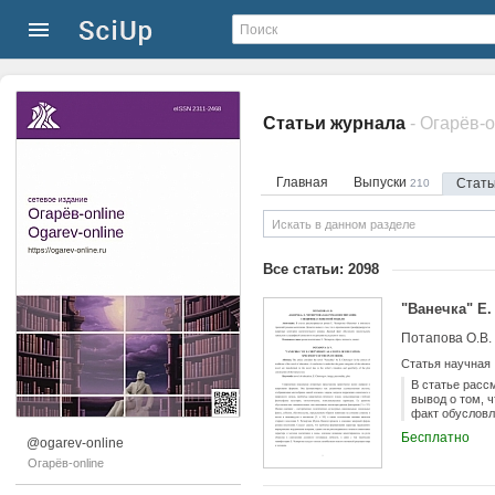
Статьи журнала
- Огарёв-o
Главная
Выпуски
Стат
210
Все статьи: 2098
"Ванечка" Е
Потапова О.В.
Статья научная
В статье расс
вывод о том, 
факт обусловл
Бесплатно
@ogarev-online
Огарёв-online