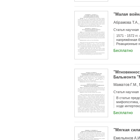
"Малая войн
Абрамова Т.А.,
Статья научная
1571 - 1572 г
напряжённая б
Реакционные н
восстанию час
Бесплатно
поставок това
Ермака, а такж
"Мгновеннос
Бальмонта "
Маматов Г.М., 
Статья научная
В статье пред
мифопоэтика, 
ходе интертек
эксплицирован
Бесплатно
"Мягкая сил
Емельянов А.И