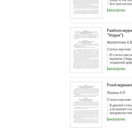
study of the fun
first and second
Бесплатно
Fashion-жур
"Vogue")
Филиппова А.В
Статья научная
В статье расс
журнала «Vogu
гендерной ди
Бесплатно
Food-журнал
Яшина А.Р.
Статья научная
В данной стат
улучшения соц
продовольстве
затрагивает в
Бесплатно
инфекции на п