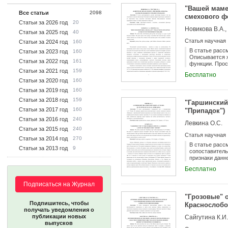
"Вашей маме
Все статьи
2098
смехового ф
Статьи за 2026 год
20
Новикова В.А.,
Статьи за 2025 год
40
Статья научная
Статьи за 2024 год
160
В статье расс
Статьи за 2023 год
160
Описывается ж
Статьи за 2022 год
161
функции. Прос
Статьи за 2021 год
159
Бесплатно
Статьи за 2020 год
160
Статьи за 2019 год
160
Статьи за 2018 год
159
"Гаршинский 
Статьи за 2017 год
160
"Припадок")
Статьи за 2016 год
240
Левкина О.С.
Статьи за 2015 год
240
Статья научная
Статьи за 2014 год
270
В статье расс
Статьи за 2013 год
9
сопоставитель
признаки данн
внимание на т
Бесплатно
способность к
Подписаться на Журнал
"Грозовые" 
Подпишитесь, чтобы
Краснослобо
получать уведомления о
публикации новых
Сайгутина К.И.
выпусков