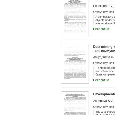
Eliseikina E.V.
Статья научная
A comparative e
objects under 
was evaluated b
teeth). This wa
Бесплатно
therapy has pro
Data mining 
телекоммун
Закурдаева Ж.
Статья научная
По мере разви
потребителей.
базы на приме
информационно
Бесплатно
Developmental
Aksenova S.V., 
Статья научная
The article pre