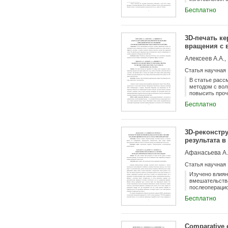
протезу. Пред
Бесплатно
3D-печать к
вращения с 
Алексеев А.А.,
Статья научная
В статье расс
методом с вол
повысить проч
посуды и деко
Бесплатно
3D-реконстр
результата в
Афанасьева А.Р
Статья научная
Изучено влиян
вмешательства
послеоперацио
Бесплатно
Comparative e