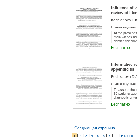
Influence of v
review of lite
Kashtanova E.K.
Статья научная
At the present 
main wishes are:
dentist, the ro
become more tim
Бесплатно
the development
complications.
Informative v
appendicitis
Bochkareva D.A
Статья научная
To assess the i
60 patients age
diagnostic crite
acute appendici
Бесплатно
differentiated 
Следующая страница →
|
|
|
|
|
|
|
|
1
2
3
4
5
6
7
...
В конец