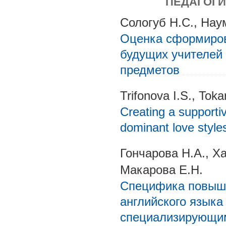
ПЕДАГОГИ
Сологуб Н.С., Нау
Оценка сформиров
будущих учителей
предметов
Trifonova I.S., Tok
Creating a supporti
dominant love style
Гончарова Н.А., Х
Макарова Е.Н.
Специфика повыш
английского языка
специализирующим