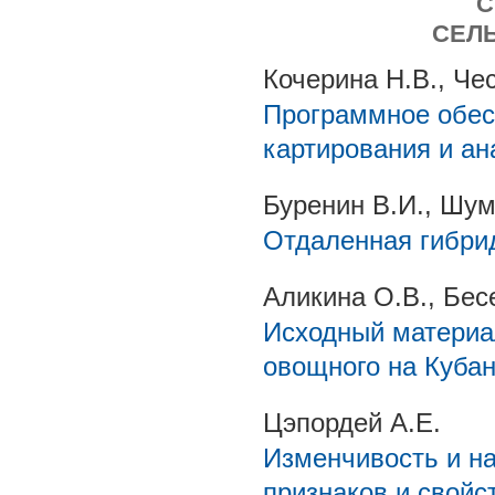
С
СЕЛ
Кочерина Н.В., Че
Программное обес
картирования и ан
Буренин В.И., Шум
Отдаленная гибрид
Аликина О.В., Бесе
Исходный материал
овощного на Куба
Цэпордей А.Е.
Изменчивость и н
признаков и свойс