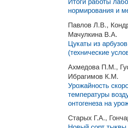
Итоги работы лабо
нормирования и 
Павлов Л.В., Конд
Мачулкина В.А.
Цукаты из арбузо
(технические усло
Ахмедова П.М., Гу
Ибрагимов К.М.
Урожайность скоро
температуры возд
онтогенеза на уро
Старых Г.А., Гонча
Новый сорт тыквы 