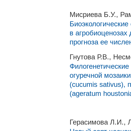
Мисриева Б.У., Ра
Биоэкологические 
в агробиоценозах 
прогноза ее числе
Гнутова Р.В., Несм
Филогенетические 
огуречной мозаики 
(cucumis sativus),
(ageratum houston
Герасимова Л.И., 