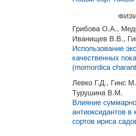
ФИЗ
Грибова О.А., Мед
Иванищев В.В., Гин
Использование экс
качественных пок
(momordica charanti
Левко Г.Д., Гинс М
Турушина В.М.
Влияние суммарно
антиоксидантов в 
сортов ириса садово