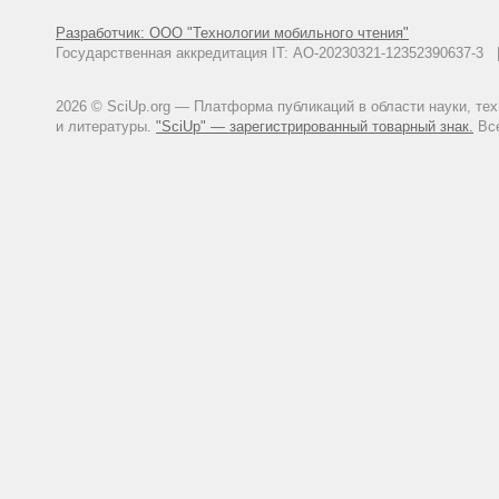
Разработчик: ООО "Технологии мобильного чтения"
Государственная аккредитация IT: АО-20230321-12352390637-
2026 © SciUp.org — Платформа публикаций в области науки, те
и литературы.
"SciUp" — зарегистрированный товарный знак.
Все