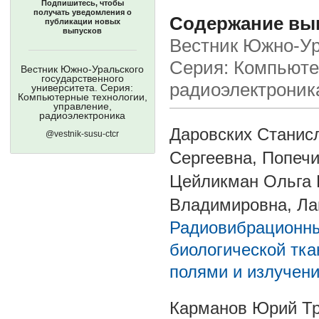
Подпишитесь, чтобы
получать уведомления о
Содержание выпу
публикации новых
выпусков
Вестник Южно-Ура
Серия: Компьюте
Вестник Южно-Уральского
государственного
радиоэлектроник
университета. Серия:
Компьютерные технологии,
управление,
радиоэлектроника
Даровских Станис
@vestnik-susu-ctcr
Сергеевна, Попеч
Цейликман Ольга 
Владимировна, Ла
Радиовибрационны
биологической тка
полями и излучен
Карманов Юрий Тр