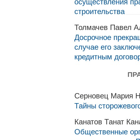
осуществления пр
строительства
Толмачев Павел А
Досрочное прекра
случае его заклю
кредитным догово
ПР
Серновец Мария Н
Тайны сторожевого
Канатов Танат Кан
Общественные орг