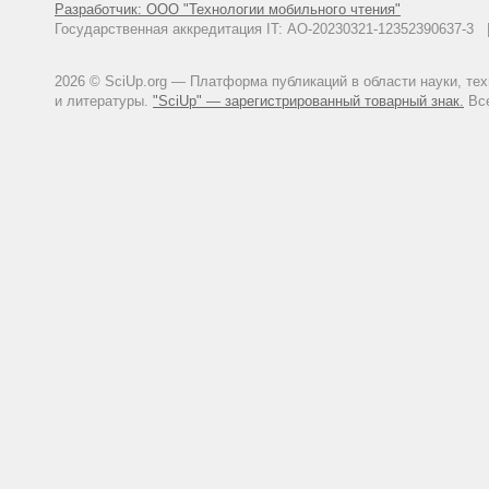
Разработчик: ООО "Технологии мобильного чтения"
Государственная аккредитация IT: АО-20230321-12352390637-
2026 © SciUp.org — Платформа публикаций в области науки, те
и литературы.
"SciUp" — зарегистрированный товарный знак.
Все