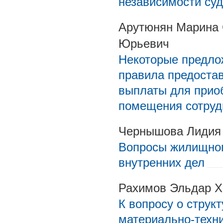
независимости су
Арутюнян Марина 
Юрьевич
Некоторые предло
правила предоста
выплаты для приоб
помещения сотру
Чернышова Лидия
Вопросы жилищног
внутренних дел
Рахимов Эльдар Х
К вопросу о струк
материально-техн