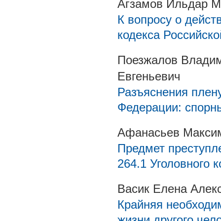
Агзамов Ильдар М
К вопросу о дейст
кодекса Российск
Поезжалов Владим
Евгеньевич
Разъяснения плен
Федерации: спорн
Афанасьев Макси
Предмет преступле
264.1 Уголовного 
Васик Елена Алек
Крайняя необходим
жизни другого чел