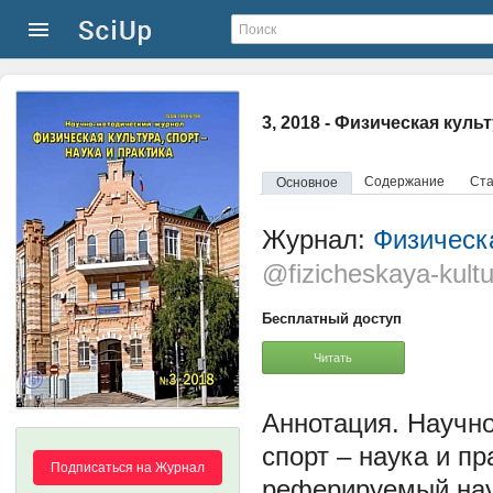
3, 2018 - Физическая культ
Содержание
Ста
Основное
Журнал:
Физическа
@fizicheskaya-kultu
Бесплатный доступ
Читать
Научно
спорт – наука и п
Подписаться на Журнал
реферируемый нау