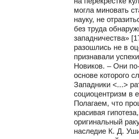
на перекрестке ку
могла миновать с
науку, не отразить
без труда обнаруж
западничества» [1
разошлись не в о
признавали успехи 
Новиков. – Они по
основе которого с
Западники <...> р
социоцентризм в ег
Полагаем, что про
красивая гипотеза
оригинальный раку
наследие К. Д. Уш