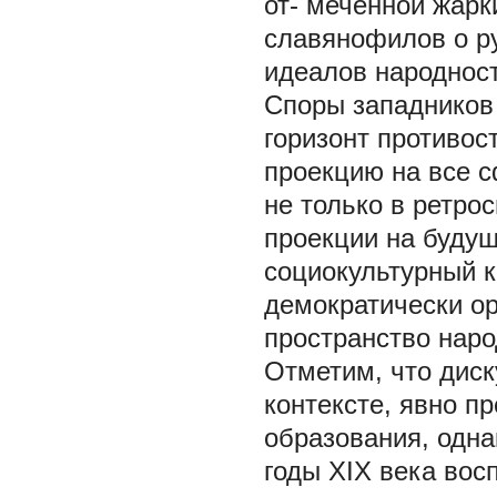
от- меченной жар
славянофилов о ру
идеалов народност
Споры западников
горизонт противос
проекцию на все 
не только в ретро
проекции на будущ
социокультурный к
демократически о
пространство наро
Отметим, что диск
контексте, явно п
образования, одна
годы XIX века во