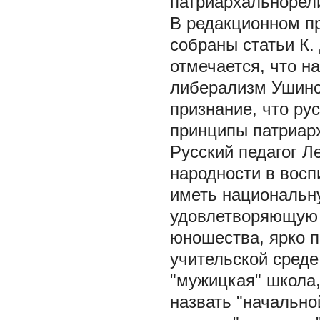
патриархальнорели
В редакционном пр
собраны статьи К.
отмечается, что н
либерализм Ушинск
признание, что ру
принципы патриарха
Русский педагог Л
народности в восп
иметь национальн
удовлетворяющую 
юношества, ярко п
учительской среде
"мужицкая" школа,
назвать "начальной