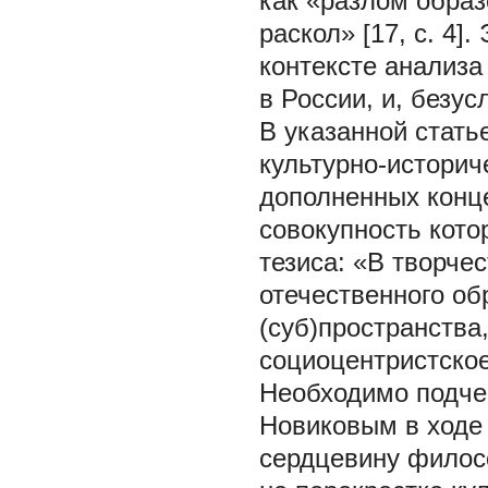
как «разлом образ
раскол» [17, с. 4
контексте анализа
в России, и, безу
В указанной статье
культурно-историч
дополненных конц
совокупность кот
тезиса: «В творче
отечественного об
(суб)пространств
социоцентристское 
Необходимо подчер
Новиковым в ходе 
сердцевину филосо