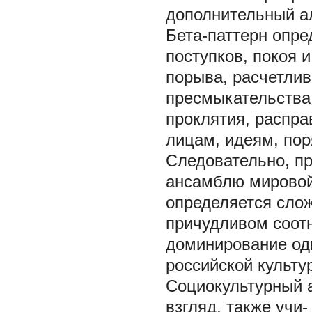
дополнительный а
Бета-паттерн опре
поступков, покоя 
порыва, расчетлив
пресмыкательства,
проклятия, распра
лицам, идеям, поря
Следовательно, п
ансамблю мировой 
определяется сло
причудливом
соот
доминирование одн
российской культу
Социокультурный а
взгляд, также учи