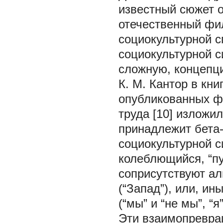
известный сюжет о
отечественный фи
социокультурной с
социокультурной с
сложную, концепци
К. М. Кантор в кни
опубликованных фр
труда [10] изложи
принадлежит бета
социокультурной с
колеблющийся, “п
соприсутствуют ал
(“Запад”), или, и
(“мы” и “не мы”, “
Эти взаимопревра