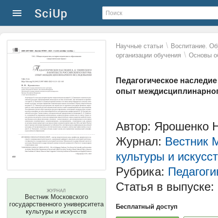
\
Научные статьи
Воспитание. Об
\
организации обучения
Основы о
Педагогическое наследие 
опыт междисциплинарног
Автор: Ярошенко Н
Журнал:
Вестник М
культуры и искусс
Рубрика:
Педагоги
Статья в выпуске:
ЖУРНАЛ
Вестник Московского
государственного университета
Бесплатный доступ
культуры и искусств