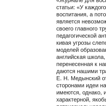
«Журнале для восп
статьи: «У каждог
воспитания, а пот
является невозмож
своего главного т
педагогической ан
кивая угрозы слеп
моделей образован
английская школа,
перенесенная к на
даются нашими тра
Е. Н. Медынский о
сторонами идеи на
имеются, однако, 
характерной, якоб