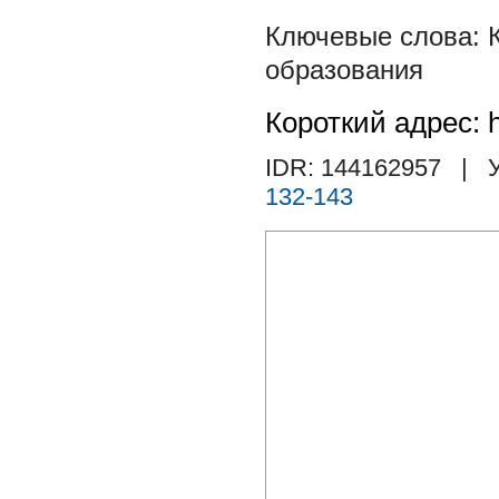
образования
Короткий адрес: h
IDR: 144162957
| У
132-143