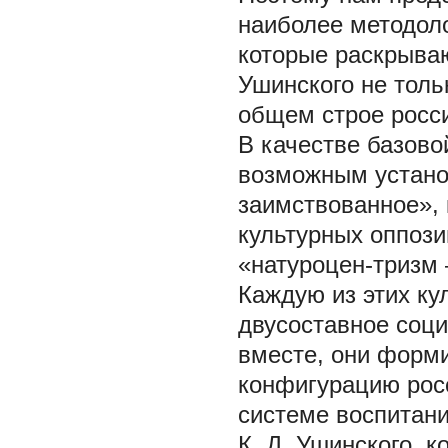
наиболее методол
которые раскрываю
Ушинского не тольк
общем строе росси
В качестве базово
возможным устано
заимствованное», 
культурных оппози
«натуроцен-тризм 
Каждую из этих ку
двусоставное соци
вместе, они форм
конфигурацию росс
системе воспитани
К. Д. Ушинского, 