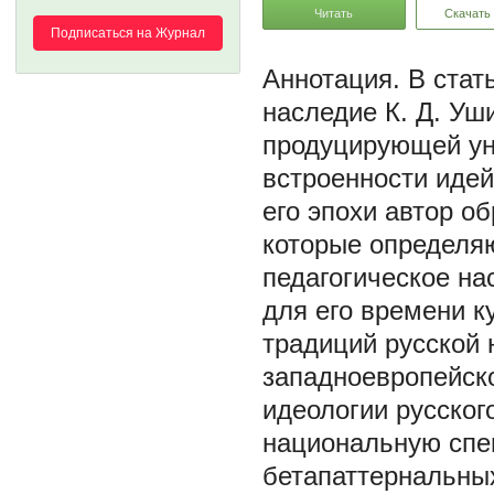
Читать
Скачать
Подписаться на Журнал
В стат
наследие К. Д. Уш
продуцирующей ун
встроенности идей
его эпохи автор о
которые определя
педагогическое на
для его времени 
традиций русской
западноевропейск
идеологии русског
национальную спе
бетапаттернальных