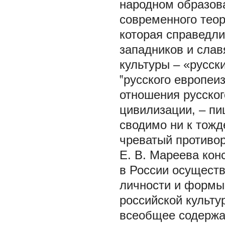
народном образова
современного теор
которая справедли
западников и слав
культуры – «русс
‟русского европеи
отношения русског
цивилизации, – пи
сводимо ни к тожд
чреватый противор
Е. В. Мареева кон
в России осущест
личности и формы
российской культу
всеобщее содержа