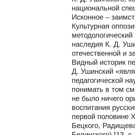
национальной спе
Исконное – заимс
Культурная оппози
методологический
наследия К. Д. Уш
отечественной и з
Видный историк пе
Д. Ушинский «явл
педагогической на
понимать в том см
не было ничего ори
воспитания русский
первой половине X
Бецкого, Радищева
Белинского) [13, с