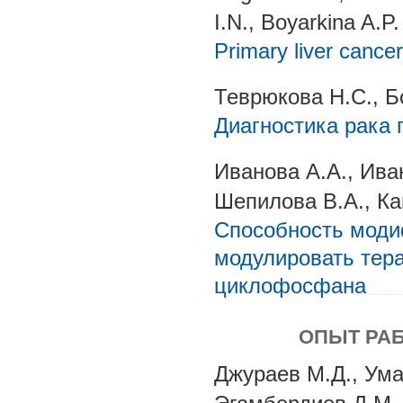
I.N., Boyarkina A.P.
Primary liver cancer
Теврюкова Н.С., Б
Диагностика рака 
Иванова А.А., Ива
Шепилова В.А., Ка
Способность моди
модулировать тер
циклофосфана
ОПЫТ РА
Джураев М.Д., Ума