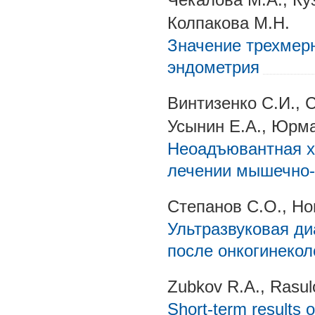
Колпакова М.Н.
Значение трехмерн
эндометрия
Винтизенко С.И.,
Усынин Е.А., Юрма
Неоадъювантная х
лечении мышечно-
Степанов С.О., Но
Ультразвуковая ди
после онкогинекол
Zubkov R.A., Rasulo
Short-term results o