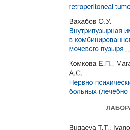
retroperitoneal tum
Вахабов О.У.
Внутрипузырная 
в комбинированно
мочевого пузыря
Комкова Е.П., Маг
А.С.
Нервно-психически
больных (лечебно
ЛАБОР
Bugaeva T.T., Ivan