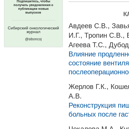
Подпишитесь, чтобы
получать уведомления о
публикации новых
К
выпусков
Авдеев С.В., Завь
Сибирский онкологический
журнал
И.Г., Тропин С.В.,
@siboncoj
Агеева Т.С., Дубо
Влияние продленн
состояние вентиля
послеоперационно
Жерлов Г.К., Коше
А.В.
Реконструкция пи
больных после гас
Чекалова М.А., Куз