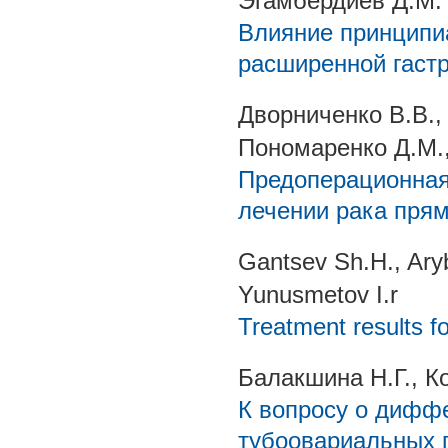
Эгамбердиев Д.М.
Влияние принципи
расширенной гаст
Дворниченко В.В.,
Пономаренко Д.М.,
Предоперационная
лечении рака пря
Gantsev Sh.H., Ary
Yunusmetov I.r
Treatment results fo
Балакшина Н.Г., Ко
К вопросу о дифф
тубоовариальных 