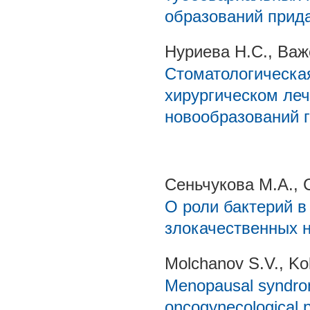
образований прида
Нуриева Н.С., Важ
Стоматологическа
хирургическом ле
новообразований 
Сеньчукова М.А., 
О роли бактерий в
злокачественных 
Molchanov S.V., Kol
Menopausal syndrome
oncogynecological p