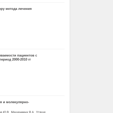
ору метода лечения
ваемости пациентов с
ериод 2000-2010 гг
я и молекулярно-
Вишневская Я.В., Строганова А.М., Сендерович А.И., Полуэктова Ю.В., Машенкина Я.А., Утяшев И.А.