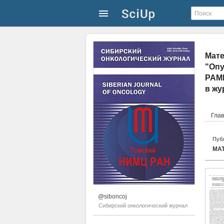
Мате
"Опу
РАМН
в ж
Гла
Публ
@siboncoj
Сибирский онкологический журнал