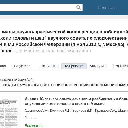
Подписки
риалы научно-практической конференции проблемной
холи головы и шеи" научного совета по злокачествен
 и МЗ Российской Федерации (4 мая 2012 г., г. Москва).
урнале
- Сибирский онкологический журнал
вная
Выпуски
Статьи
Авторам
Редакци
Рубрики
146
3986
8
37
икации в рубрике (14):
Анализ 10-летнего опыта лечения и реабилитации бо
опухолями кожи головы и шеи в г. Москве
Статья
Бесплатно