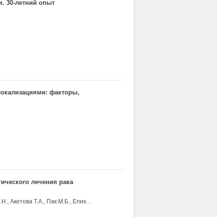
. 30-летний опыт
локализациями: факторы,
ического лечения рака
Стельмах Д.К., Бржезовский В.Ж., Кропотов М.А., Пустынский И.Н., Акетова Т.А., Пак М.Б., Епихина А.В.