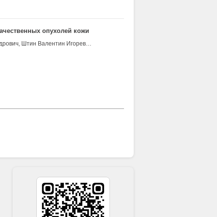
ачественных опухолей кожи
Чойнзонов Евгений Лхамацыренович, Новиков Виктор Александрович, Штин Валентин Игоревич, Сыркашев В.А., Гарбуков Евгений Юрьевич, Жеравин Александр Александрович