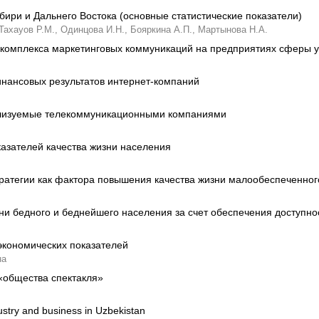
бири и Дальнего Востока (основные статистические показатели)
Тахауов Р.М.,
Одинцова И.Н.,
Бояркина А.П.,
Мартынова Н.А.
комплекса маркетинговых коммуникаций на предприятиях сферы у
нансовых результатов интернет-компаний
ализуемые телекоммуникационными компаниями
казателей качества жизни населения
ратегии как фактора повышения качества жизни малообеспеченног
ни бедного и беднейшего населения за счет обеспечения доступно
экономических показателей
на
«общества спектакля»
stry and business in Uzbekistan