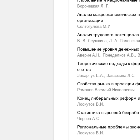
Глобальные и национальные т
Воронецкая Л. Г.
Анализ макроэкономических п
организации
Солтогулова М.У.
Анализ трудового потенциала
В. В. Леушкина,
Л. А. Полонская
Повышение уровня денежных 
Аверин А.Н.,
Понеделков А.В.,
В
Теоретические подходы к фо
счетов
Захарчук Е.А.,
Заварзина Л.С.
Свойства рынка в проекции ф
Романов Василий Николаевич
Конец либеральных реформ и 
Лоскутов В.И.
Статистика сырьевой безрабо
Чернов А.С.
Региональные проблемы эконо
Лоскутов В.И.