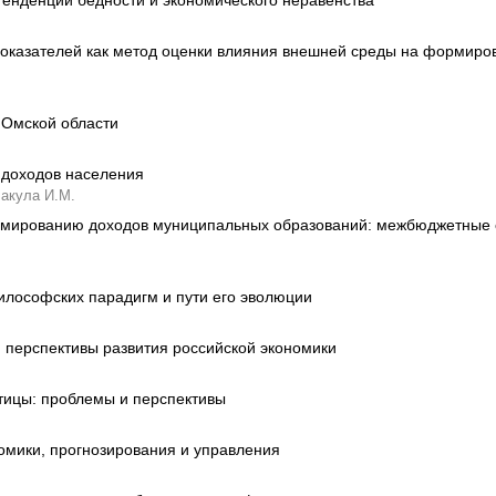
енденции бедности и экономического неравенства
оказателей как метод оценки влияния внешней среды на формиров
 Омской области
доходов населения
акула И.М.
рмированию доходов муниципальных образований: межбюджетные 
илософских парадигм и пути его эволюции
перспективы развития российской экономики
тицы: проблемы и перспективы
мики, прогнозирования и управления