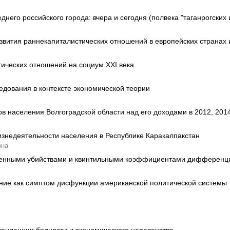
днего российского города: вчера и сегодня (полвека "таганрогских
азвития раннекапиталистических отношений в европейских странах 
ических отношений на социум XXI века
едования в контексте экономической теории
 населения Волгоградской области над его доходами в 2012, 2014,
знедеятельности населения в Республике Каракалпакстан
вна
енными убийствами и квинтильными коэффициентами дифференци
ние как симптом дисфункции американской политической системы