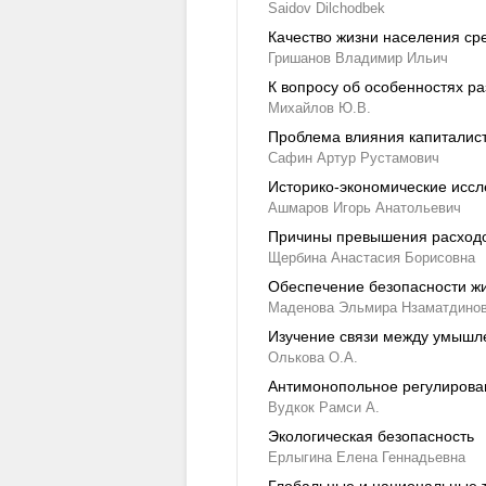
Saidov Dilchodbek
Качество жизни населения сре
Гришанов Владимир Ильич
К вопросу об особенностях р
Михайлов Ю.В.
Проблема влияния капиталист
Сафин Артур Рустамович
Историко-экономические иссл
Ашмаров Игорь Анатольевич
Причины превышения расходов
Щербина Анастасия Борисовна
Обеспечение безопасности жи
Маденова Эльмира Нзаматдино
Изучение связи между умышл
Олькова О.А.
Антимонопольное регулирова
Вудкок Рамси А.
Экологическая безопасность
Ерлыгина Елена Геннадьевна