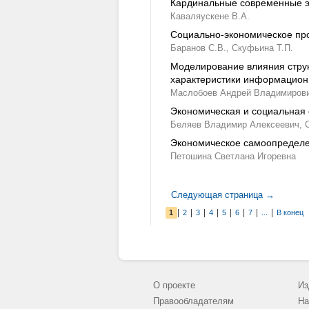
Кардинальные современные э
Каваляускене В.А.
Социально-экономическое про
Баранов С.В.,
Скуфьина Т.П.
Моделирование влияния стру
характеристики информацион
Маслобоев Андрей Владимирови
Экономическая и социальная 
Беляев Владимир Алексеевич,
Экономическое самоопределе
Петошина Светлана Игоревна
Следующая страница →
|
|
|
|
|
|
|
|
1
2
3
4
5
6
7
...
В конец
О проекте
Из
Правообладателям
На