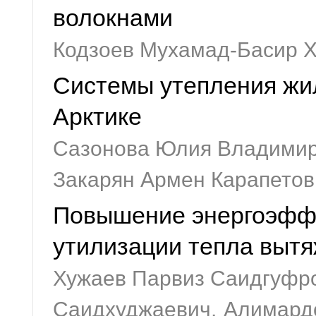
волокнами
Кодзоев Мухамад-Басир 
Системы утепления жи
Арктике
Сазонова Юлия Владимир
Закарян Армен Карапетов
Повышение энергоэффе
утилизации тепла вытя
Хужаев Парвиз Саидгуфр
Саидхуджаевич,
Алимард