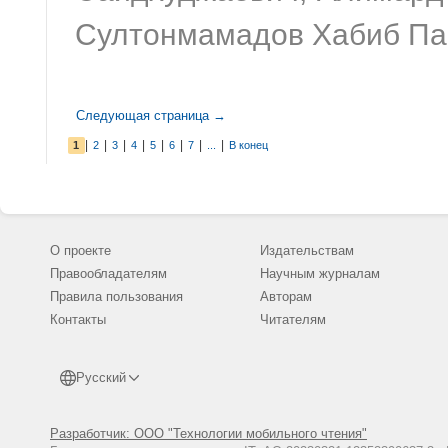
Султонмамадов Хабиб Па
Следующая страница →
|
|
|
|
|
|
|
|
1
2
3
4
5
6
7
...
В конец
О проекте
Издательствам
Правообладателям
Научным журналам
Правила пользования
Авторам
Контакты
Читателям
Русский
Разработчик: ООО "Технологии мобильного чтения"