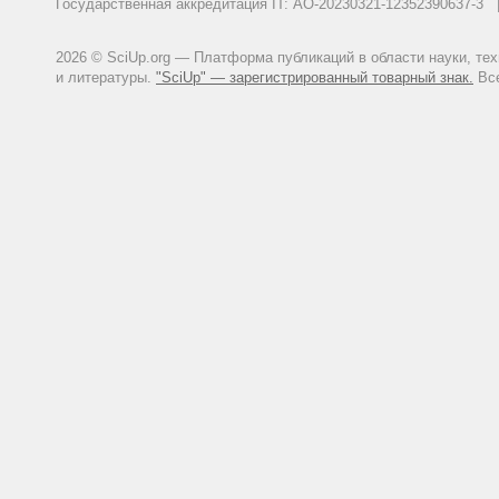
Государственная аккредитация IT: АО-20230321-12352390637-
2026 © SciUp.org — Платформа публикаций в области науки, те
и литературы.
"SciUp" — зарегистрированный товарный знак.
Все