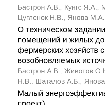
Бастрон А.В.,
Кунгс Я.А.,
М
Цугленок Н.В.,
Янова М.А.
О техническом задании
помещений и жилых дом
фермерских хозяйств 
возобновляемых источ
Бастрон А.В.,
Животов О.Н
Н.В.,
Шаталов А.Б.,
Янова
Малый энергоэффектив
проект)