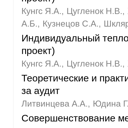
Кунгс Я.А.,
Цугленок Н.В.,
А.Б.,
Кузнецов С.А.,
Шкляр
Индивидуальный тепло
проект)
Кунгс Я.А.,
Цугленок Н.В.,
Теоретические и практ
за аудит
Литвинцева А.А.,
Юдина Г
Совершенствование ме