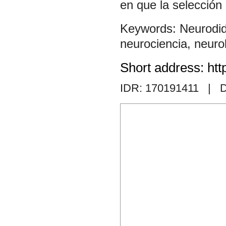
en que la selección 
Neurodid
neurociencia
,
neuro
Short address: htt
IDR: 170191411
| D