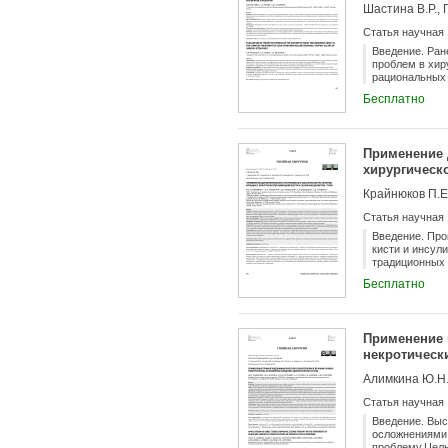
этиологии
Шастина В.Р., 
выполнения ау
этап лечения 
Статья научная
избежать во вс
мода - 21).За
Введение. Ран
мягких тканей
проблем в хир
этапу лечения
рациональных 
предложение м
Изучить эффек
Бесплатно
лечения гнойн
традиционными
лечения 32 бо
У больных, в 
Применение 
удалось купир
хирургическ
Антисептика д
обладать рядо
Крайнюков П.Е.
день пребыван
Статья научная
Введение. Про
кисти и инсу
традиционных 
эффективность
Бесплатно
инфицированно
эффективность
больных с хир
клиническое и
Применение 
и сахарным ди
некротическ
ретроспективн
программного 
Алимкина Ю.Н.,
и дальнейшей 
создания благ
Статья научная
Применение сп
хирургическим
Введение. Выс
оптимальный о
осложнениями 
эффективной 
проблему.Цель