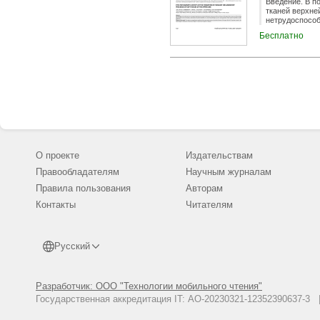
Введение. В п
возможность л
тканей верхне
уменьшению по
нетрудоспособ
прослеживания
что делает пр
Бесплатно
лечения и луч
причин и стру
высокую степе
ГБУ РО «Центр
области хирур
вошли 184 пац
травматическо
абсцессы), на
четвертому па
2018 по 2024 г
Установлены о
инфицирование
момента госпи
область плеча
конечности им
помощи.Выводы
особенности, 
О проекте
Издательствам
Правообладателям
Научным журналам
Правила пользования
Авторам
Контакты
Читателям
Русский
Разработчик: ООО "Технологии мобильного чтения"
Государственная аккредитация IT: АО-20230321-12352390637-