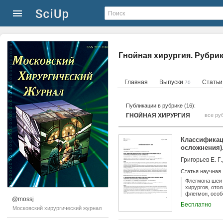
Гнойная хирургия. Рубри
Главная
Выпуски
Стать
70
Публикации в рубрике (16):
ГНОЙНАЯ ХИРУРГИЯ
все ру
Классификац
осложнения)
Григорьев Е. Г
Статья научная
Флегмона шеи 
хирургов, ото
флегмон, осо
@mossj
пространств о
Бесплатно
оперативного 
Московский хирургический журнал
флегмон шеи. 
топографо-ана