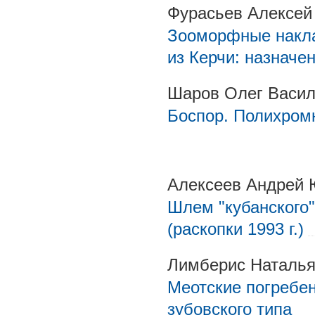
Фурасьев Алексей
Зооморфные наклад
из Керчи: назначе
Шаров Олег Васи
Боспор. Полихром
Алексеев Андрей
Шлем "кубанского"
(раскопки 1993 г.)
Лимберис Наталья
Меотские погребе
зубовского типа