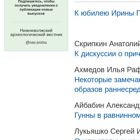
Подпишитесь, чтобы
получать уведомления о
публикации новых
К юбилею Ирины П
выпусков
Нижневолжский
археологический вестник
Скрипкин Анатоли
@nav-jvolsu
К дискуссии о при
Ахмедов Илья Ра
Некоторые замечан
образов раннесред
Айбабин Александ
Гунны в равнинно
Лукьяшко Сергей 