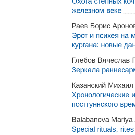
Охота степных ко
железном веке
Раев Борис Ароно
Эрот и психея на 
кургана: новые да
Глебов Вячеслав 
Зеркала раннесар
Казанский Михаил
Хронологические 
постгуннского вре
Balabanova Mariya 
Special rituals, ri