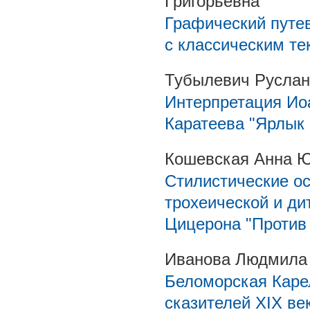
Григорьевна
Графический путев
с классическим те
Тубылевич Руслан
Интерпретация Иоа
Каратеева "Ярлык 
Кошевская Анна 
Стилистические ос
трохеической и ди
Цицерона "Против
Иванова Людмила
Беломорская Каре
сказителей XIX ве