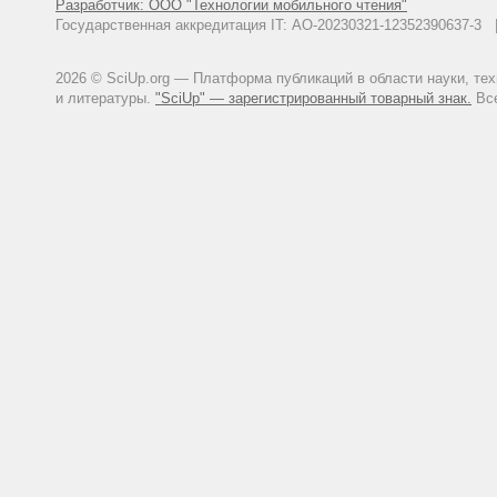
Разработчик: ООО "Технологии мобильного чтения"
Государственная аккредитация IT: АО-20230321-12352390637-
2026 © SciUp.org — Платформа публикаций в области науки, те
и литературы.
"SciUp" — зарегистрированный товарный знак.
Все