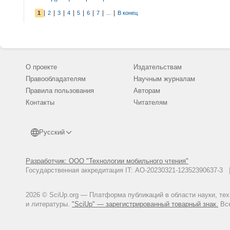
|
|
|
|
|
|
|
|
1
2
3
4
5
6
7
...
В конец
О проекте
Издательствам
Правообладателям
Научным журналам
Правила пользования
Авторам
Контакты
Читателям
Русский
Разработчик: ООО "Технологии мобильного чтения"
Государственная аккредитация IT: АО-20230321-12352390637-
2026 © SciUp.org — Платформа публикаций в области науки, те
и литературы.
"SciUp" — зарегистрированный товарный знак.
Все