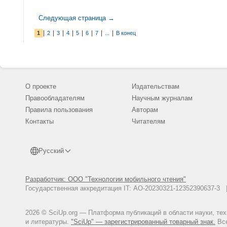
Следующая страница →
|
|
|
|
|
|
|
|
1
2
3
4
5
6
7
...
В конец
О проекте
Издательствам
Правообладателям
Научным журналам
Правила пользования
Авторам
Контакты
Читателям
Русский
Разработчик: ООО "Технологии мобильного чтения"
Государственная аккредитация IT: АО-20230321-12352390637-
2026 © SciUp.org — Платформа публикаций в области науки, те
и литературы.
"SciUp" — зарегистрированный товарный знак.
Все