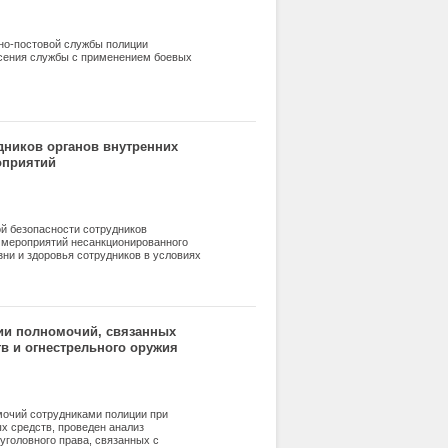
ьно-постовой службы полиции
есения службы с применением боевых
дников органов внутренних
оприятий
й безопасности сотрудников
 мероприятий несанкционированного
ни и здоровья сотрудников в условиях
 оперативно-служебных задач, стоящих
с факторов способствующих личной
ное воздействие, которые автор разделил
нические с подробным анализом каждого.
сотрудников при обеспечении личной
ии полномочий, связанных
ути решения данных проблем с учетом
в и огнестрельного оружия
азовательных организациях МВД России.
мочий сотрудниками полиции при
х средств, проведен анализ
уголовного права, связанных с