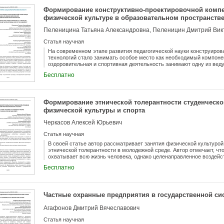
Формирование конструктивно-проектировочной компе
физической культуре в образовательном пространстве
Пеленицина Татьяна Александровна, Пеленицин Дмитрий Вик
Статья научная
На современном этапе развития педагогической науки конструиров
технологий стало занимать особое место как необходимый компонен
оздоровительная и спортивная деятельность занимают одну из вед
экономических отношений. Главная цель современного профессиона
Бесплатно
компетентного специалиста, готового к работе в условиях возраста
Формирование этнической толерантности студенческ
физической культуры и спорта
Черкасов Алексей Юрьевич
Статья научная
В своей статье автор рассматривает занятия физической культуро
этнической толерантности в молодежной среде. Автор отмечает, ч
охватывает всю жизнь человека, однако целенаправленное воздейс
социальные институты.
Бесплатно
Частные охранные предприятия в государственной си
Агафонов Дмитрий Вячеславович
Статья научная