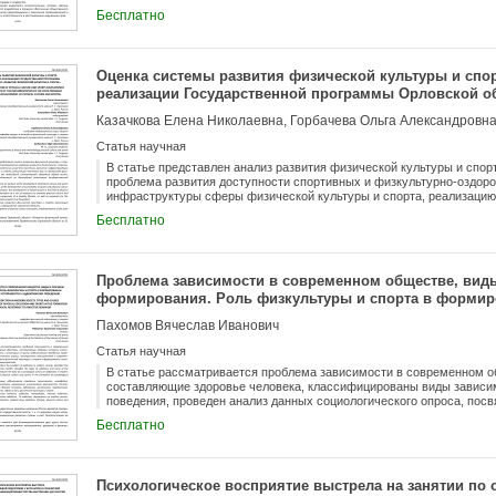
незаконным применением мер физического воздействия. В данной 
Бесплатно
проблем уголовной ответственности сотрудников, вышедших за рамк
средства физического воздействия, а так же ситуаций соответстви
типу и характеру применяемых мер воздействия.
Оценка системы развития физической культуры и спор
реализации Государственной программы Орловской об
физической культуры и спорта»
Казачкова Елена Николаевна, Горбачева Ольга Александровн
Статья научная
В статье представлен анализ развития физической культуры и спор
проблема развития доступности спортивных и физкультурно-оздоро
инфраструктуры сферы физической культуры и спорта, реализацию
культуры и спорта как важнейшей составляющей здорового образа ж
Бесплатно
дальнейшей реализации государственной программы.
Проблема зависимости в современном обществе, вид
формирования. Роль физкультуры и спорта в формир
устойчивости к аддиктивному поведению
Пахомов Вячеслав Иванович
Статья научная
В статье рассматривается проблема зависимости в современном 
составляющие здоровье человека, классифицированы виды зависим
поведения, проведен анализ данных социологического опроса, по
обществе, определена роль физической культуры и спорта в форми
Бесплатно
зависимостям.
Психологическое восприятие выстрела на занятии по 