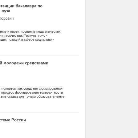
тенции бакалавра по
 вуза
торович
ание и проектирование педагогических
т творчества. Физкультурно -
ущих позиций в сфере социально -
льного образования - это подготовка
ющей конкуренции на рынке труда.
ой молодежи средствами
й и спортом как средство формирования
то процесс формирования толерантности
твие оказывают только образовательные
стеме России