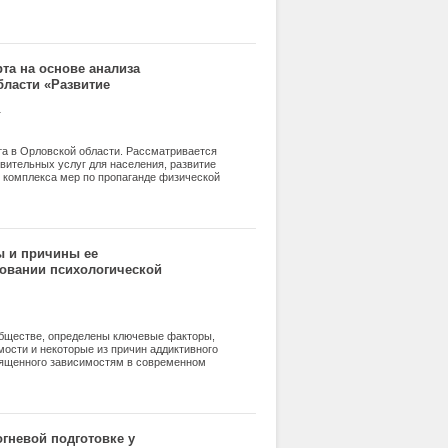
статье отражены одни из основных
и закона при применении того или иного
я внешней обстановки и степени опасности
та на основе анализа
ласти «Развитие
а
та в Орловской области. Рассматривается
вительных услуг для населения, развитие
 комплекса мер по пропаганде физической
изни, а также разработки предложений по
ы и причины ее
овании психологической
обществе, определены ключевые факторы,
ости и некоторые из причин аддиктивного
священного зависимостям в современном
ровании психологической устойчивости к
огневой подготовке у