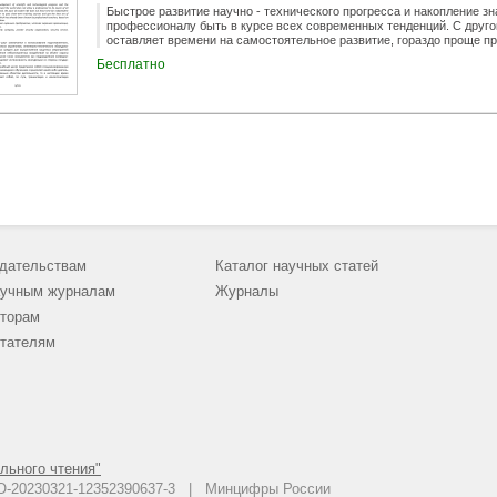
Быстрое развитие научно - технического прогресса и накопление зн
профессионалу быть в курсе всех современных тенденций. С друго
оставляет времени на самостоятельное развитие, гораздо проще п
получить лучший набор знаний по профессии, который уже выбрал
Бесплатно
исходя из мирового опыта и лучших используемых практик.
дательствам
Каталог научных статей
учным журналам
Журналы
торам
тателям
льного чтения"
 АО-20230321-12352390637-3 | Минцифры России