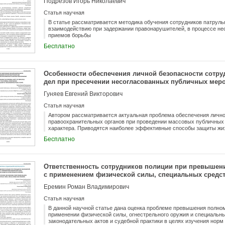
Подрезов Игорь Николаевич
Статья научная
В статье рассматривается методика обучения сотрудников патрул
взаимодействию при задержании правонарушителей, в процессе н
приемов борьбы
Бесплатно
Особенности обеспечения личной безопасности сотру
дел при пресечении несогласованных публичных мер
Гуняев Евгений Викторович
Статья научная
Автором рассматривается актуальная проблема обеспечения лично
правоохранительных органов при проведении массовых публичных
характера. Приводятся наиболее эффективные способы защиты жиз
массового скопления людей, при этом учитывается специфичность
Бесплатно
перед ними. Кроме этого, в статье нашли свое отражение комплек
безопасности сотрудников ОВД или оказывающих на нее деструктив
на психологические, организационно-тактические, материально-тех
Также автор затрагивает наиболее частые проблемы, имеющиеся у 
Ответственность сотрудников полиции при превышен
безопасности на массовых публичных мероприятиях, и намечает п
с применением физической силы, специальных средст
профессиональной подготовки и переподготовки сотрудников в обр
Еремин Роман Владимирович
Статья научная
В данной научной статье дана оценка проблеме превышения полно
применении физической силы, огнестрельного оружия и специальны
законодательных актов и судебной практики в целях изучения норм 