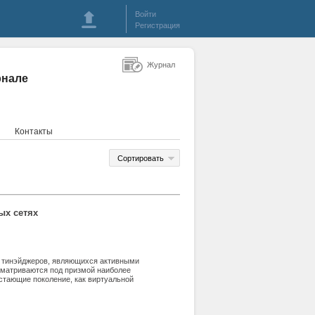
Войти
Регистрация
Журнал
рнале
Контакты
Сортировать
ых сетях
и тинэйджеров, являющихся активными
сматриваются под призмой наиболее
астающие поколение, как виртуальной
ронний анализ латентных угроз
тору не только систематизировать
о профилактике и борьбе с ними.