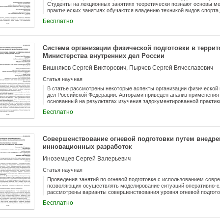
Студенты на лекционных занятиях теоретически познают основы мет
практических занятиях обучаются владению техникой видов спорта,
контрольные нормативы по видам спорта и ОФП, которые запланир
Бесплатно
программах ВУЗа. В современных условиях увеличился объем деят
физической подготовки студентов. Чтобы улучшить его, необходим
двигательно - координационные способности. Из большого арсенал
направленных на развитие уровня двигательно -координационных 
Система организации физической подготовки в терри
использовать средства фитнес аэробики.
Министерства внутренних дел России
Вишняков Сергей Викторович, Пырчев Сергей Вячеславович
Статья научная
В статье рассмотрены некоторые аспекты организации физической 
дел Российской Федерации. Авторами приведен анализ применения
основанный на результатах изучения задокументированной практик
Российской Федерации, проведенный на основе изучения доступной
Бесплатно
законным требованиям сотрудника полиции. Анализируются подход
физической подготовки в органах внутренних дел Российской Федер
нормативных правовых актов по вопросам регулирования примене
территориальных органов Министерства внутренних дел Российской
Совершенствование огневой подготовки путем внедр
выполнения функции по достижению социально приемлемого уровня
инновационных разработок
личной безопасности сотрудника полиции.
Иноземцев Сергей Валерьевич
Статья научная
Проведения занятий по огневой подготовке с использованием совр
позволяющих осуществлять моделирование ситуаций оперативно-сл
рассмотрены варианты совершенствования уровня огневой подгото
образовательных организациях системы МВД России для наиболее 
Бесплатно
применения огнестрельного оружия в процессе выполнения своих 
необходимость пересмотра сложившегося подхода к организации уч
подготовке, более широкого использования практико-ориентирован