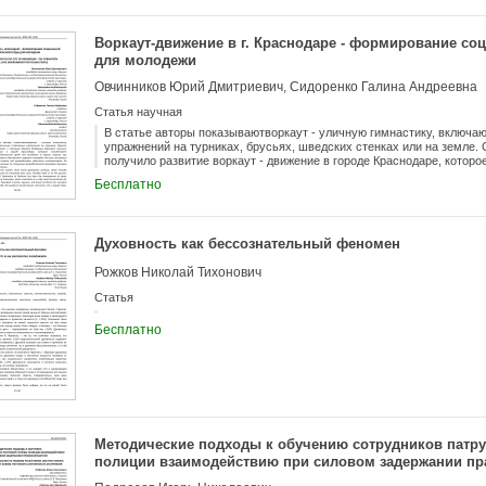
Практическая значимость статьи заключается в том, что содержан
послужить профилактическим материалом для лиц имеющие опосре
практических опыт работы в социальных сетях.
Воркаут-движение в г. Краснодаре - формирование со
для молодежи
Овчинников Юрий Дмитриевич, Сидоренко Галина Андреевна
Статья научная
В статье авторы показываютворкаут - уличную гимнастику, включ
упражнений на турниках, брусьях, шведских стенках или на земле
получило развитие воркаут - движение в городе Краснодаре, кото
безопасной среды для молодежи. В парках, скверах, при домовых 
Бесплатно
воркаут - площадки для всех желающих приобщится к этому виду с
инструкторов. На постоянной основе во время каникул по специал
воркаутеры занимаются с детьми.
Духовность как бессознательный феномен
Рожков Николай Тихонович
Статья
Бесплатно
Методические подходы к обучению сотрудников патр
полиции взаимодействию при силовом задержании п