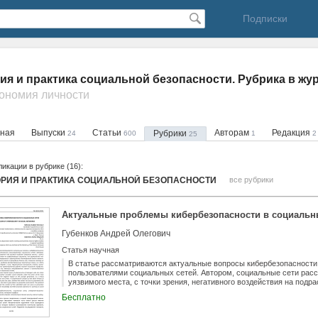
Подписки
ия и практика социальной безопасности. Рубрика в жу
тономия личности
вная
Выпуски
Статьи
Авторам
Редакция
Рубрики
24
600
1
2
25
икации в рубрике (16):
ОРИЯ И ПРАКТИКА СОЦИАЛЬНОЙ БЕЗОПАСНОСТИ
все рубрики
Актуальные проблемы кибербезопасности в социальн
Губенков Андрей Олегович
Статья научная
В статье рассматриваются актуальные вопросы кибербезопасност
пользователями социальных сетей. Автором, социальные сети рас
уязвимого места, с точки зрения, негативного воздействия на подр
площадки для совершения правонарушений и преступлений. Всесто
Бесплатно
социальных интернет-сетей за прошедшие десять лет, позволили ав
наиболее распространенные приступные схемы, но и дать советы п