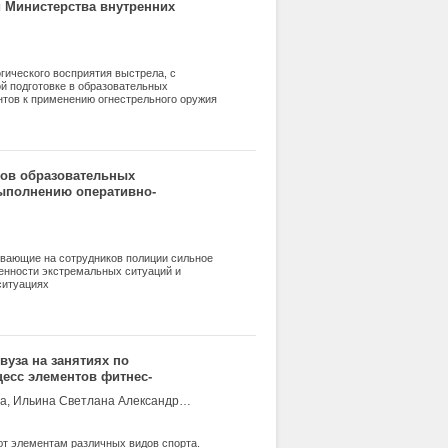
й Министерства внутренних
ического восприятия выстрела, с
ой подготовке в образовательных
нтов к применению огнестрельного оружия
ероприятий на занятиях по огневой
сихологической готовности произвести
чь создать хорошее психологическое
тов образовательных
выполнению оперативно-
ывающие на сотрудников полиции сильное
енности экстремальных ситуаций и
ситуациях
вуза на занятиях по
цесс элементов фитнес-
Шавырина Светлана Васильевна, Тюрина Ирина Владимировна, Ильина Светлана Александровна
ют элементам различных видов спорта.