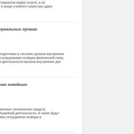
одологии видов спорта, а на
 в конце учебного семестра сдают
ованы в учебных планах и рабочих
ельности, но снизился уровень
о развивать и совершенствовать
а средств физической культуры,
способностей, мы предлагаем
ториальных органах
подготовки в системе органов внутренних
 сотрудниками полиции физической силы,
и деятельности органов внутренних дел
 статистики оказания сопротивления
ы и формулируется понятие организации
ации. В статье приведен краткий анализ
ния физической силы сотрудниками
 Федерации в целях качественного
ения новейших
 безопасности, а также обеспечения
еменных технических средств,
ужебной деятельности. А также будут
вки сотрудников полиции в
плодотворного и подготовленного
служебных полномочий. Актуальна
ебно-тренировочных занятий по огневой
ных технологий