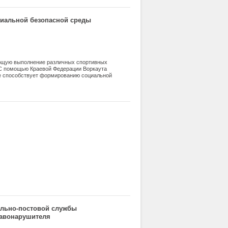
ие представленной работы может
дованные знания и незначительный
циальной безопасной среды
ающую выполнение различных спортивных
. С помощью Краевой Федерации Воркаута
рое способствует формированию социальной
территориях сооружены бесплатные
порта под руководством известных
ьно разработанной программе тренеры
ульно-постовой службы
равонарушителя