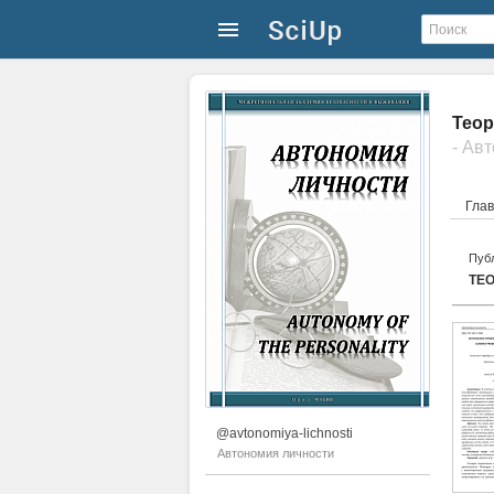
Теор
- Ав
Гла
Публ
ТЕ
@avtonomiya-lichnosti
Автономия личности