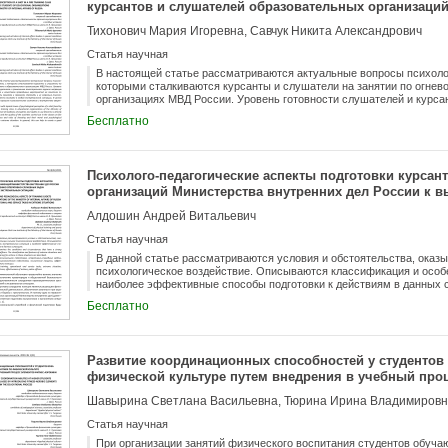
курсантов и слушателей образовательных организаци
дел России
Тихонович Мария Игоревна, Савчук Никита Александрович
Статья научная
В настоящей статье рассматриваются актуальные вопросы психолог
которыми сталкиваются курсанты и слушатели на занятии по огнев
организациях МВД России. Уровень готовности слушателей и курса
напрямую связан с процессом обучения и качеством проводимых м
Бесплатно
подготовки, то есть приемам и правилам стрельбы и их морально-п
выстрел в любой экстремальной ситуации. В целом это может помо
состояние и внутреннюю уверенность в своих действиях.
Психолого-педагогические аспекты подготовки курсан
организаций Министерства внутренних дел России к 
служебных задач в экстремальных ситуациях
Алдошин Андрей Витальевич
Статья научная
В данной статье рассматриваются условия и обстоятельства, оказ
психологическое воздействие. Описываются классификация и особ
наиболее эффективные способы подготовки к действиям в данных 
Бесплатно
Развитие координационных способностей у студентов 
физической культуре путем внедрения в учебный про
аэробики
Статья научная
При организации занятий физического воспитания студентов обуча