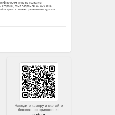
аний во всем мире не позволяет
й стороны, темп современной жизни не
ройти краткосрочные тренинговые курсы и
и профессиональные преподаватели,
Наведите камеру и скачайте
бесплатное приложение