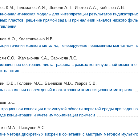
ов К.М., Гильманов А.Я., Шевелв А.П., Изотов А.А., Кобяшев А.В.
нно-аналитическая модель для интерпретации результатов индикаторны
ных пластов: решение прямой задачи при наличии каналов низкого филь
тивления
нов А.О., Колесниченко И.В.
ации течения жидкого металла, генерируемые переменным магнитным п
сян С.О., Жамакочян К.А., Саркисян Л.С.
мационное состояние листа графена в рамках континуальной моментно
их пластин
ин Ю.В., Головин М.С., Банников М.В., Уваров С.В.
ь накопления повреждений в ортотропном композиционном материале
ев Б.С.
нтрационная конвекция в замкнутой области пористой среды при заданн
аде концентрации и учете иммобилизации примеси
тян М.А., Пискунов А.С.
тие метода дискретных вихрей в сочетании с быстрым методом мультип