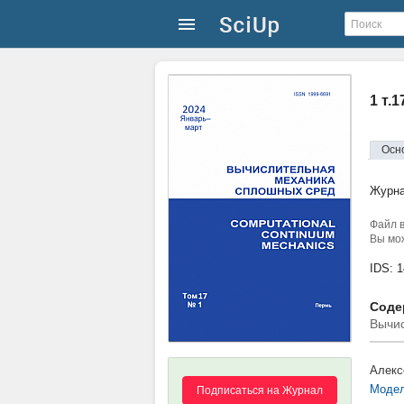
1 т.
Осн
Журн
Файл в
Вы мож
IDS: 
Содер
Вычи
Алекс
Модел
Подписаться на Журнал