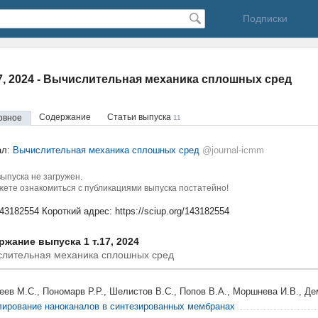
Подписки
17, 2024 - Вычислительная механика сплошных сред
Содержание
Статьи выпуска
овное
11
ал:
Вычислительная механика сплошных сред
@journal-icmm
ыпуска не загружен.
ете ознакомиться с публикациями выпуска постатейно!
143182554
Короткий адрес:
https://sciup.org/143182554
жание выпуска 1 т.17, 2024
слительная механика сплошных сред
еев М.С., Пономарв Р.Р., Шелистов В.С., Попов В.А., Моршнева И.В., Де
ирование наноканалов в синтезированных мембранах