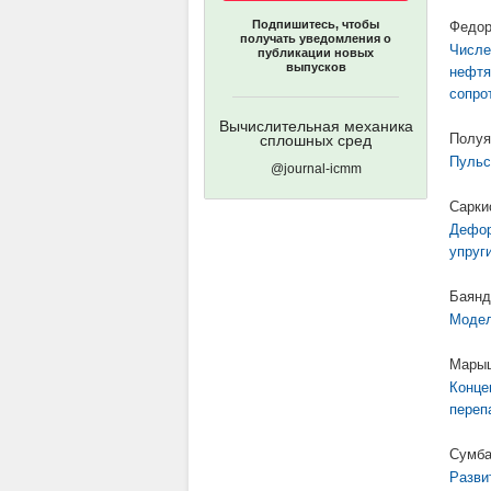
Подпишитесь, чтобы
Федор
получать уведомления о
Числе
публикации новых
выпусков
нефтя
сопро
Вычислительная механика
Полуя
сплошных сред
Пульс
@journal-icmm
Сарки
Дефор
упруг
Баянд
Модел
Марыш
Конце
переп
Сумба
Разви