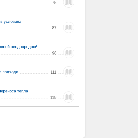
75
 в условиях
87
тивной неоднородной
98
о подхода
111
переноса тепла
119