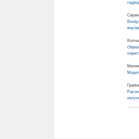
гидро
Сираев
Возбу
внутр
Колча
Образ
порис
Малик
Модел
Грабо
Расче
излуч