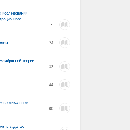
х исследований
трационного
15
олем
24
-мембранной теории
33
44
ом вертикальном
60
оля в задачах