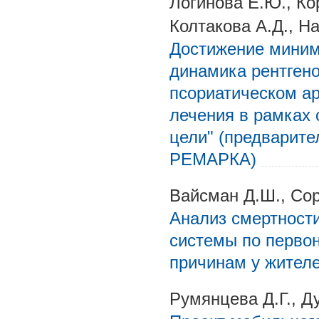
Логинова Е.Ю., Ко
Колтакова А.Д., Н
Достижение миним
динамика рентген
псориатическом ар
лечения в рамках 
цели" (предварите
РЕМАРКА)
Вайсман Д.Ш., Сор
Анализ смертност
системы по перво
причинам у жителе
Румянцева Д.Г., Д