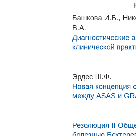
Башкова И.Б., Ник
В.А.
Диагностические а
клинической практ
Эрдес Ш.Ф.
Новая концепция 
между ASAS и G
Резолюция II Общ
болезнью Бехтерев