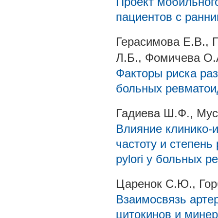
Проект мобильного
пациентов с ранн
Герасимова Е.В., 
Л.Б., Фомичева О.
Факторы риска раз
больных ревматои
Гадиева Ш.Ф., Мус
Влияние клинико-
частоту и степень 
pylori у больных 
Царенок С.Ю., Гор
Взаимосвязь артер
цитокинов и минер