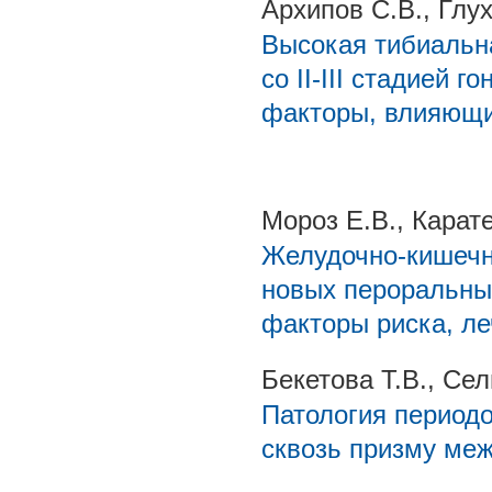
Архипов С.В., Глу
Высокая тибиальн
со II-III стадией 
факторы, влияющи
Мороз Е.В., Карате
Желудочно-кишечн
новых пероральных
факторы риска, л
Бекетова Т.В., Се
Патология периодо
сквозь призму ме