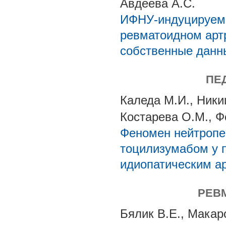
Авдеева А.С.
ИФНУ-индуцируемый
ревматоидном артр
собственные данн
ПЕ
Каледа М.И., Ники
Костарева О.М., Ф
Феномен нейтропе
тоцилизумабом у 
идиопатическим а
РЕВ
Бялик В.Е., Макаро