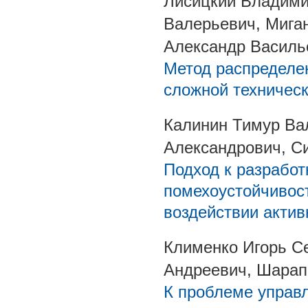
Лисицкий Владими
Валерьевич, Мига
Александр Василь
Метод распределен
сложной техничес
Калинин Тимур Ва
Александрович, С
Подход к разработ
помехоустойчивос
воздействии акти
Клименко Игорь С
Андреевич, Шарап
К проблеме управл