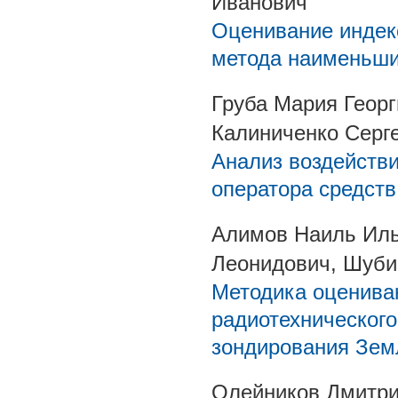
Иванович
Оценивание индек
метода наименьши
Груба Мария Геор
Калиниченко Серг
Анализ воздейств
оператора средств
Алимов Наиль Иль
Леонидович, Шуби
Методика оценива
радиотехнического
зондирования Зем
Олейников Дмитри