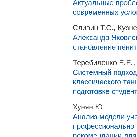
Актуальные пробл
современных усло
Сливин Т.С., Кузн
Александр Яковлев
становление пенит
Теребиленко Е.Е.,
Системный подход
классического та
подготовке студен
Хунян Ю.
Анализ модели уч
профессионального
рекомендации для