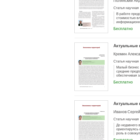
Полянский Ан
Российской Фе
использовалис
Статья научная
систематизаци
ориентированн
В работе пред
производствен
стоимостью вл
модели в сред
информационн
участков для 
критерии эффе
Бесплатно
дальнейшее ра
процессов упр
регионального
Предложен наб
использования
это управлени
Актуальные 
поддержку и р
Вологды.
Кремин Алекса
Статья научная
Малый бизнес 
средние предп
обеспечивая з
экономики. Ус
Бесплатно
финансовыми р
основных проб
деятельность 
существующих 
определении о
Актуальные 
малого и сред
тенденций кре
Иванов Сергей
определение о
цели в статье
Статья научная
малого и сред
средств субъе
До недавнего 
промежуточног
ориентируясь 
причины сложи
роль в совоку
направленные 
экономикой от