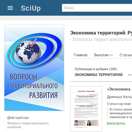
Экономика территорий. Р
- Вопросы территориальног
Главная
Выпуски
Стать
69
Публикации в рубрике (166):
ЭКОНОМИКА ТЕРРИТОРИЙ
вс
«Экономика 
Дрянных Натал
Статья научная
В статье анал
инновационног
изменения в п
@vtr-isert-ran
человеческого
Вопросы территориального
Бесплатно
развития