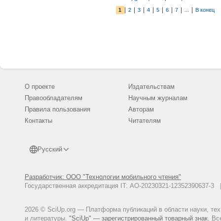
|
|
|
|
|
|
|
|
1
2
3
4
5
6
7
...
В конец
О проекте
Издательствам
Правообладателям
Научным журналам
Правила пользования
Авторам
Контакты
Читателям
Русский
Разработчик: ООО "Технологии мобильного чтения"
Государственная аккредитация IT: АО-20230321-12352390637-
2026 © SciUp.org — Платформа публикаций в области науки, те
и литературы.
"SciUp" — зарегистрированный товарный знак.
Все