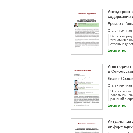
Автодорожна
содержание 
Еремеева Анн
Статья научная
В статье пред
экономической
страны в цело
управлении ра
Бесплатно
дорожной обес
представленны
инфраструктур
термином «авт
Агент-ориен
«автомобильна
в Сокольско
сооружения, п
сооружения, н
Дианов Сергей
стимулирующих
новых произво
Статья научная
государственн
инфраструктур
Эффективное л
инфраструктур
локальном, та
транспортным 
решений в сфе
взаимосвязь и
последствиям 
Бесплатно
схема инновац
экономической
вопросов, сде
принятии эффе
аргументирова
обязательном 
соответствующ
комплекс отно
Актуальные 
элементов. Пр
информацио
Основной цель
качественных 