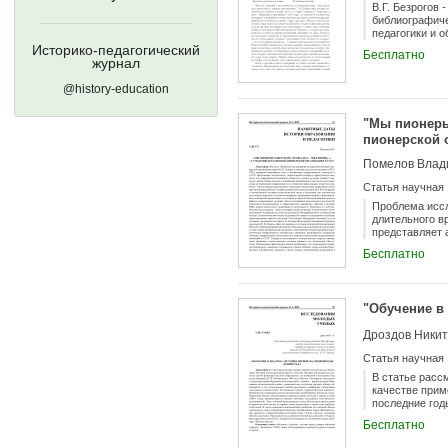
В.Г. Безрогов
библиографиче
педагогики и 
редколлегий н
Историко-педагогический
Бесплатно
журнал
@history-education
"Мы пионеры
пионерской 
Помелов Влад
Статья научная
Проблема иссл
длительного в
представляет 
педагогов в п
Бесплатно
восстановлени
накопленного 
в наши дни. В
отсутствуют к
"Обучение в
ее истории и 
заключается в
Дроздов Никит
показе ценнос
историко-педа
Статья научная
биографически
структуре хар
В статье расс
малоизвестные
качестве прим
из истории пи
последние год
организации с
новой образов
Бесплатно
направленност
возможностью 
значение в во
выбранном, пр