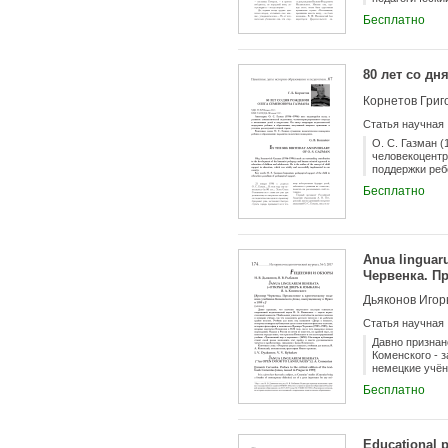
Бесплатно
80 лет со д
Корнетов Григ
Статья научная
О. С. Газман 
человекоцентр
поддержки реб
Бесплатно
Anua linguar
Червенка. П
выпущенному 
Дьяконов Игор
Статья научная
Давно признан
Коменского - 
немецкие учён
названием «Дв
Бесплатно
историка фило
1632 году, пос
он известен г
картинках» (1
Educational po
русскоязычног