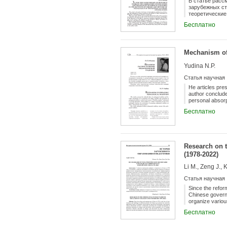
В статье расс
зарубежных ст
теоретические
основоположни
Бесплатно
начиная с ист
Mechanism of
Yudina N.P.
Статья научная
He articles pre
author conclude
personal absorp
promoting pedag
Бесплатно
Research on t
(1978-2022)
Li M., Zeng J., 
Статья научная
Since the reform
Chinese governm
organize variou
colleges and uni
Бесплатно
has been contin
deepening of t