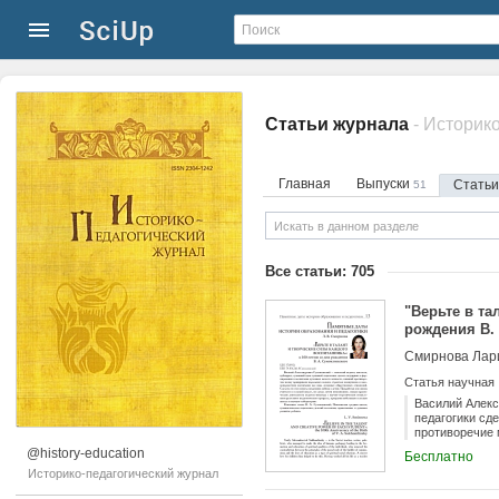
Статьи журнала
- Историк
Главная
Выпуски
Стать
51
Все статьи: 705
"Верьте в та
рождения В.
Смирнова Лар
Статья научная
Василий Алекс
педагогики сд
противоречие 
как вида духо
@history-education
Бесплатно
Проработав вс
Историко-педагогический журнал
деятельность 
превратив неб