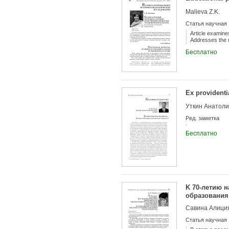
Malievа Z.K.
Статья научная
Article examines
Addresses the ro
Бесплатно
Ex provident
Уткин Анатоли
Ред. заметка
Бесплатно
K 70-летию 
образования 
педагогики 
Савина Алици
Статья научная