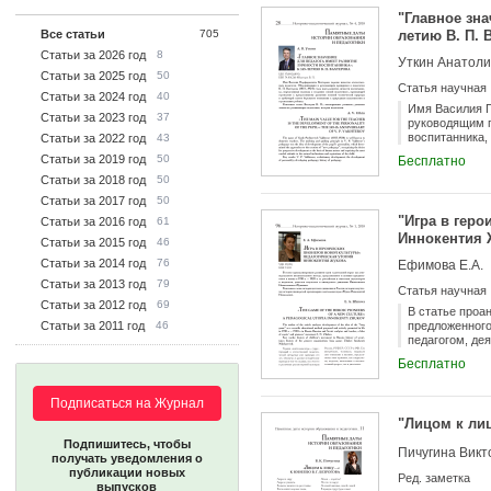
"Главное зна
Все статьи
705
летию В. П. 
Статьи за 2026 год
8
Уткин Анатоли
Статьи за 2025 год
50
Статья научная
Статьи за 2024 год
40
Имя Василия 
Статьи за 2023 год
37
руководящим п
воспитанника,
Статьи за 2022 год
43
прогрессивном
Статьи за 2019 год
50
Бесплатно
природным нак
Статьи за 2018 год
50
Статьи за 2017 год
50
"Игра в геро
Статьи за 2016 год
61
Иннокентия 
Статьи за 2015 год
46
Статьи за 2014 год
76
Ефимова Е.А.
Статьи за 2013 год
79
Статья научная
Статьи за 2012 год
69
В статье проа
Статьи за 2011 год
46
предложенного 
педагогом, де
Бесплатно
Подписаться на Журнал
"Лицом к лиц
Подпишитесь, чтобы
Пичугина Викт
получать уведомления о
публикации новых
Ред. заметка
выпусков