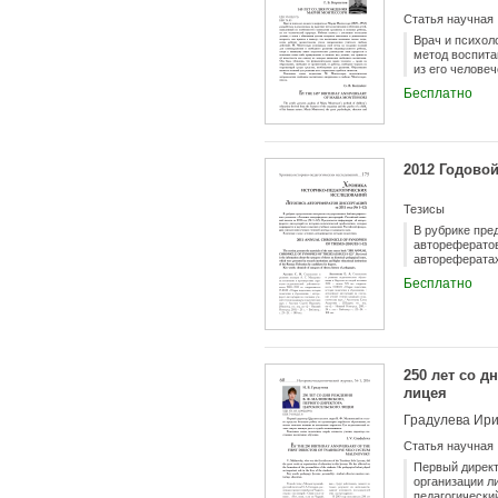
Статья научная
Врач и психол
метод воспита
из его челове
младшего школ
Бесплатно
когда ребенку
свой метод на
к минимуму яв
насилие над д
Она была убеж
2012 Годовой
от рабства, с
является осно
Тезисы
В рубрике пре
авторефератов
авторефератах
высших учебны
Бесплатно
наук.
250 лет со д
лицея
Градулева Ир
Статья научная
Первый директ
организации л
педагогически