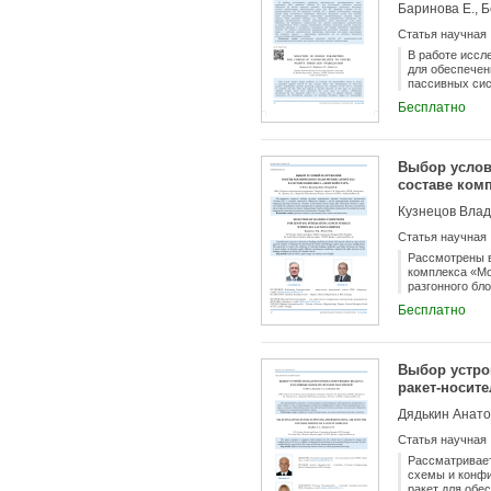
Баринова Е., Б
Статья научная
В работе иссл
для обеспечен
пассивных сис
НС формата Cu
Бесплатно
диапазоны выс
определённого
величин макси
равномерного 
Выбор услов
скорости. Выв
составе ком
(запаса стати
требуемую трё
Кузнецов Влад
вертикали или
Статья научная
Рассмотрены в
комплекса «Мо
разгонного бл
этом решения.
Бесплатно
правильность 
Выбор устро
ракет-носите
Дядькин Анато
Статья научная
Рассматривает
схемы и конфи
ракет для обе