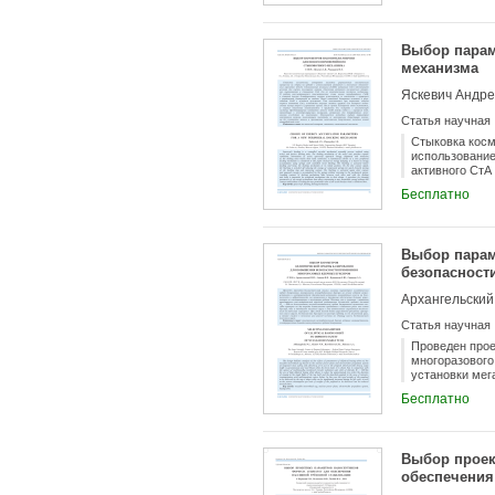
космической с
Выбор парам
механизма
Яскевич Андре
Статья научная
Стыковка косм
использование
активного СтА
аппарата, выр
Бесплатно
рассматривает
энергии испол
блокировка вк
первого конта
Выбор парам
улучшения сце
безопасност
пружинах без 
корпусом СтА,
вследствие их
поглотить ее 
Статья научная
допустимого з
Проведен прое
многоразового
установки мег
больших гру з
Бесплатно
традиционно р
высокоэллипти
пребывания в 
загрязнения т
Выбор проек
масса грузов,
обеспечения
раз расход кс