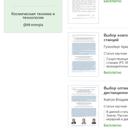
Бесплатно
Космическая техника и
технологии
@ktt-energia
Выбор компл
станций
Статья научная
Существующий
станции (РС М
жизнедеятельн
кораблями доп
Бесплатно
Данная ситуац
статье обосно
воды и кислор
оборудования 
Выбор оптим
на борту МКС 
дистанционн
систем с конц
метода выбора
РС МКС увелич
кислорода из 
Статья научная
влагосодержа
В данной стат
Земли. Рассмо
иерархий и де
Этот метод по
Бесплатно
оценить реали