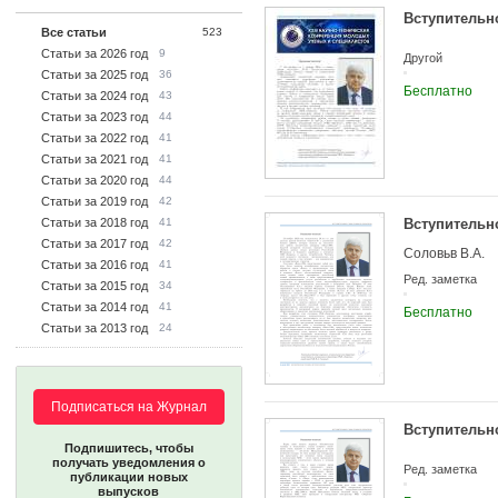
моделирования
Вступительн
модели в каче
Все статьи
523
Статьи за 2026 год
9
Другой
Статьи за 2025 год
36
Бесплатно
Статьи за 2024 год
43
Статьи за 2023 год
44
Статьи за 2022 год
41
Статьи за 2021 год
41
Статьи за 2020 год
44
Статьи за 2019 год
42
Статьи за 2018 год
41
Вступительн
Статьи за 2017 год
42
Соловьв В.А.
Статьи за 2016 год
41
Ред. заметка
Статьи за 2015 год
34
Статьи за 2014 год
41
Бесплатно
Статьи за 2013 год
24
Подписаться на Журнал
Вступительн
Подпишитесь, чтобы
получать уведомления о
Ред. заметка
публикации новых
выпусков