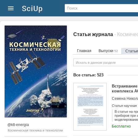
Статьи журнала
- Космиче
Главная
Выпуски
Стать
52
Все статьи: 523
Встраивание
комплекса A
миссии Exom
Семена Никол
Статья научная
В статье на п
приборов при 
моделирования
тепловые мод
@ktt-energia
Бесплатно
режимов косми
Космическая техника и технологии
прибора ACS в
математическо