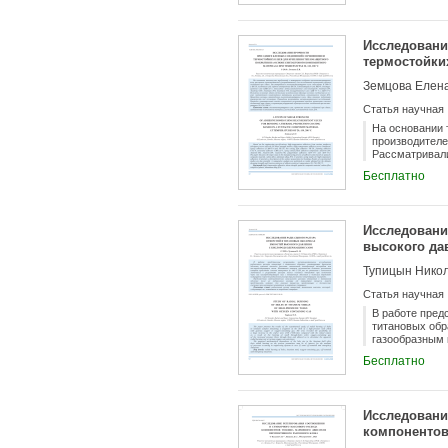
экспериментов
ультразвуково
ультразвуковы
Исследовани
влияние режим
термостойки
эффективность
шероховатость
синтактового
Земцова Елен
Статья научная
На основании 
производителе
Рассматривали
отверждения В
Бесплатно
металлонаполн
полиуретановы
клеевых соеди
Д16. Приведен
Исследовани
под склеивани
высокого да
полученных ре
образцов клее
Тупицын Нико
Статья научная
В работе пред
титановых обр
газообразным 
увеличения пл
Бесплатно
результате ра
повышенным да
концентрациях
оболочке посл
Исследовани
процессов, пр
компонентов