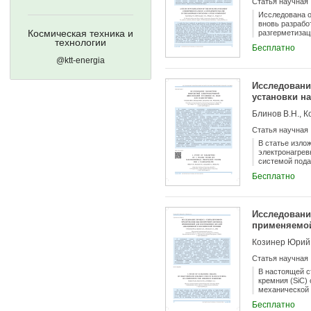
Статья научная
Исследована о
вновь разраб
Космическая техника и
разгерметизац
технологии
обеспечения т
Бесплатно
контуре значи
@ktt-energia
системы обесп
атмосферу АС
аммиака разр
Исследовани
очистки атмос
установки н
длительность 
Рекомендован 
Блинов В.Н., К
использования
Статья научная
В статье изло
электронагрев
системой пода
спирта (40% п
Бесплатно
автономный на
нагревом микр
(повышенных) 
значений врем
Исследовани
~20 г и потре
применяемой
проведены экс
теоретические
Козинер Юрий 
массой 8 кг с
параметры исс
Статья научная
давлению на вхо
$('#abstract2').
В настоящей с
кремния (SiC)
механической 
космической т
Бесплатно
этим в настоя