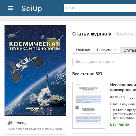
Статьи журнала
- Космиче
Главная
Выпуски
Стать
52
Все статьи: 523
Исследовани
фрезеровани
Козинер Ю.Д., 
Статья научная
В статье пред
ультразвуково
фрезерования 
Было подтверж
@ktt-energia
Бесплатно
повышению про
Космическая техника и технологии