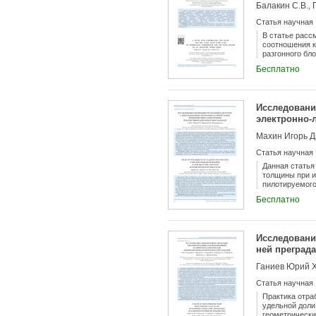
Балакин С.В., 
Статья научная
В статье расс
соотношения к
разгонного бл
погрешность п
Бесплатно
Аналитически 
суммарного ма
уменьшить гар
Исследовани
электронно-
пилотируемо
Махин Игорь Д
Статья научная
Данная статья
толщины при и
пилотируемого
(листов, плит
Бесплатно
после сварки 
Проведение ра
режима, обес
швов. Также п
Исследовани
неразрушающим
ней преград
Определены ха
Статья научная
Практика отра
удельной доли
геометрически