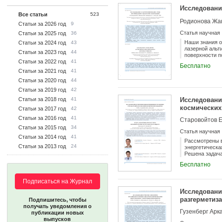
Исследовани
Все статьи
523
Статьи за 2026 год
9
Статья научная
Статьи за 2025 год
36
Наши знания о
Статьи за 2024 год
43
лазерной альт
Статьи за 2023 год
44
поверхности п
Статьи за 2022 год
41
основе цифров
Бесплатно
космического а
Статьи за 2021 год
41
В дополнение 
Статьи за 2020 год
44
крупных образ
русском. Усло
Статьи за 2019 год
42
пилотируемых 
Статьи за 2018 год
41
Исследовани
выполненных п
космических
Статьи за 2017 год
42
Статьи за 2016 год
41
Старовойтов Е
Статьи за 2015 год
34
Статья научная
Статьи за 2014 год
41
Рассмотрены в
Статьи за 2013 год
24
энергетическа
Решена задача
локационных с
Бесплатно
применение ко
Подписаться на Журнал
Исследовани
разгерметиз
Подпишитесь, чтобы
получать уведомления о
публикации новых
выпусков