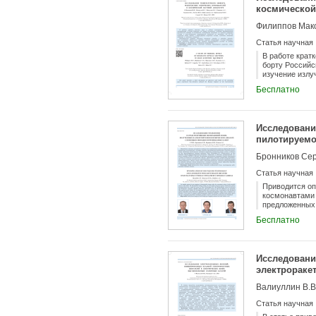
космической
навигации мал
ориентации с 
Статья научная
В работе крат
борту Российс
изучение излу
получение нов
Бесплатно
вспышках. Пре
тракта научно
условий на ра
Исследовани
пилотируемо
Бронников Сер
Статья научная
Приводится оп
космонавтами
предложенных 
компании Xsen
Бесплатно
«Оптолинк» (г
вариантов сис
устройства ра
центра фотоиз
Исследовани
заданные объе
электрораке
сформулирова
батарей
Валиуллин В.В
Статья научная