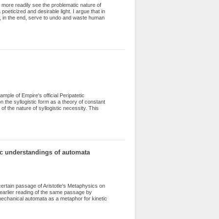
e more readily see the problematic nature of
poeticized and desirable light. I argue that in
y, in the end, serve to undo and waste human
ht critique of war. However, I argue that the
-negating violence to which these idealized
ample of Empire's official Peripatetic
n the syllogistic form as a theory of constant
of the nature of syllogistic necessity. This
eophrastus’ ontological position, who believed
g to the state-of-affairs to which they refer.
 related to Alexander. Stoic and Peripatetic
 amalgamation . The article elucidates late
cuss the syntax of propositional / term
c understandings of automata
certain passage of Aristotle's Metaphysics on
e earlier reading of the same passage by
mechanical automata as a metaphor for kinetic
age in question is that these Scholastic
ent” in metaphysics at the expense of
h readings actually turn out to be difficult to