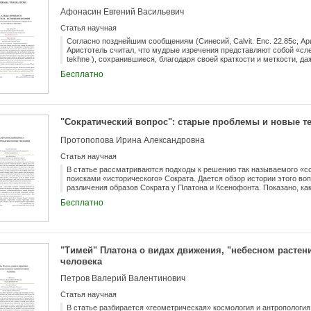
Афонасин Евгений Васильевич
Статья научная
Согласно позднейшим сообщениям (Синесий, Calvit. Enc. 22.85c, Ар
Аристотель считал, что мудрые изречения представляют собой «след
tekhne ), сохранившиеся, благодаря своей краткости и меткости, да
искусство древние цивилизации погибли в мировом катаклизме. В 
Бесплатно
важные указатели, позволяющие ретроспективно реконструировать
представляется, что с уникальным для его времени историческим 
подобную реконструкцию, хотя некоторые современные исследоват
утверждением. Статья дополнена переводом избранных фрагментов
сочинениях Аристотеля, прежде всего, из его О философии, О поэт
"Сократический вопрос": старые проблемы и новые т
статье и комментариях я предлагаю ряд наблюдений, позволяющих с
свои исторические наблюдения в философских сочинениях, тем са
Протопопова Ирина Александровна
историографическим исследованиям, впоследствии предпринятых 
институциональном контексте.
Статья научная
В статье рассматриваются подходы к решению так называемого «со
поисками «исторического» Сократа. Дается обзор истории этого во
различения образов Сократа у Платона и Ксенофонта. Показано, как
консенсус относительно подлинности платоновского Сократа (Робен,
Бесплатно
скептический взгляд на возможость принципиального решения «сокр
Рассматривается ставшая влиятельной в конце 20-го в. позиция Вл
платоновских диалогов «историческим», а средних - вымыслом Плат
краткий обзор шести изданий, посвященных Сократу за период 2006-
наметившейся по отношению к «сократическому вопросу» тенденции
"Тимей" Платона о видах движения, "небесном растен
Жигона.
человека
Петров Валерий Валентинович
Статья научная
В статье разбирается «геометрическая» космология и антропология