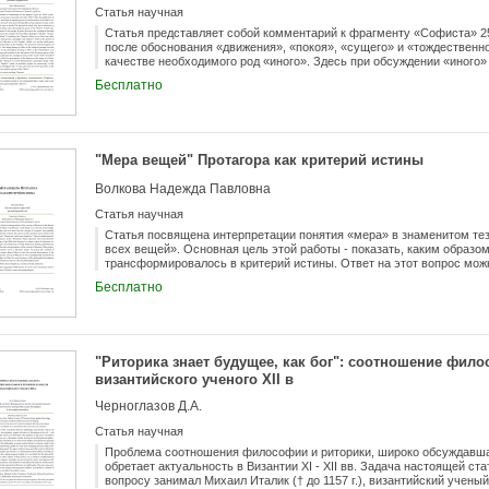
Статья научная
Статья представляет собой комментарий к фрагменту «Софиста» 255
после обоснования «движения», «покоя», «сущего» и «тождественно
качестве необходимого род «иного». Здесь при обсуждении «иного»
καθ' αὑτά и τὰ δὲ πρὸς ἄλλα, логическая необходимость которых в 
Бесплатно
Ставится вопрос, зачем понадобилось вводить эти виды сущего пр
краткая сводка подходов к этому месту у современных комментато
онтологический смысл этих эйдосов на примере нескольких платоно
«Государств», «Филеб»). Обращение к диалогу «Тимей» позволяет по
главных родов («парадигмы» и «отпечатка») соотносятся с деление
"Мера вещей" Протагора как критерий истины
«Софисте» (266a8-с4), а третий род, «хора», с «природой иного» 
близость описания «хоры» в «Тимее» с сущим в качестве «иного»
Волкова Надежда Павловна
подкрепляется описанием сущего как «иного» в «Пармениде». Делае
обсуждение пяти великих родов двух основных эйдосов сущего мар
Статья научная
ноэтического целого, описанного взаимодействием великой пятери
что космическая душа в «Тимее» является «объемным» космологич
Статья посвящена интерпретации понятия «мера» в знаменитом тез
«Софиста», чем и можно, вероятно, объяснить не нужное на первый
всех вещей». Основная цель этой работы - показать, каким образо
эйдосов τὰ αὐτὰ καθ' αὑτά и τὰ δὲ πρὸς ἄλλα в логическое рассужден
трансформировалось в критерий истины. Ответ на этот вопрос можн
трактатах Секста Эмпирика - Против ученых и Трех книгах Пирроно
Бесплатно
представляет так называемую «тайную доктрину» Протагора. Соглас
представляет собой сильную версию релятивизма (robust version of
типы: релятивизм истины, релятивизм бытия, релятивизм знания. 
«мера» Платон предлагает следующую: «быть мерой» означает «об
позволила Платону показать внутреннюю противоречивость ТП. В р
"Риторика знает будущее, как бог": соотношение фил
однозначно интерпретируется как критерий познания. Если для Пла
философским неологизмом, то в эллинистический период оно стан
византийского ученого XII в
философским термином.
Черноглазов Д.А.
Статья научная
Проблема соотношения философии и риторики, широко обсуждавшая
обретает актуальность в Византии XI - XII вв. Задача настоящей ст
вопросу занимал Михаил Италик († до 1157 г.), византийский учены