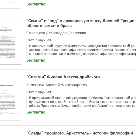
отмечалось, что в двух своих сочинениях Италик формулирует две
Бесплатно
он утверждает, что философия бесполезна и намного уступает рито
философию, способную не только исследовать отвлеченные предме
благе. В докладе анализируются эти и другие тексты, в которых Ит
Демонстрируется, что Италик присуждал первенство философии, но
"Семья" и "род" в архаическую эпоху Древней Греци
вывод, что идеал Михаила Италика, как и других авторов той эпохи
области семьи и брака
риторического изящества. Приводятся примеры из его сочинений, п
реализуется на практике. Этой позиции противоречит лишь одно не
Соловьева Александра Сергеевна
утверждает превосходство риторики над философией. Этот текст, 
позднеантичной и византийской традиции - вероятно, образец рито
Статья научная
автора.
В современной науке об античности наблюдается своеобразный ре
деятельности и личности афинского политика Солона. Законы Солон
меньшей степени, как и сами представления афинского реформатор
связано с малочисленностью античных свидетельств по данному во
Бесплатно
правовых положений, которую отмечали уже сами древние авторы.
рассмотрение и анализ античных свидетельств о реформах Солона
вопросы в области семьи и брака.
"Сизигии" Филона Александрийского
Каменских Алексей Александрович
Статья научная
В предлагаемой статье обсуждаются проблемы "категориальной ин
супружеских образов Ветхого Завета. Высказывается гипотеза о тра
образа Писания как "смысловой стихии инобытия" того или иного м
концепции с эманативной диалектикой платонизма и гностическим у
Бесплатно
"Следы" прошлого. Аристотель - историк философии