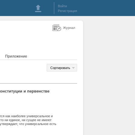
Войти
Регистрация
Журнал
Приложение
Сортировать
конституции и первенстве
ся как наиболее универсальное и
то ни единое, ни сущее не имеют
утверждает, что универсальное есть
 от подлежащих, о которых
ем или последующим, постулируется как