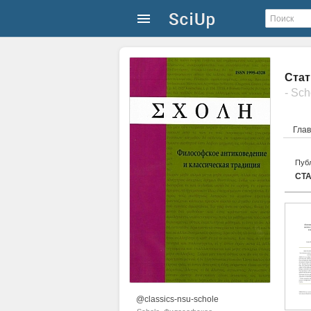
Стат
Гла
Публ
СТ
@classics-nsu-schole