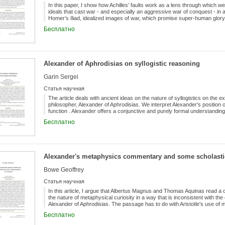
In this paper, I show how Achilles’ faults work as a lens through which w
ideals that cast war - and especially an aggressive war of conquest - in a 
Homer’s Iliad, idealized images of war, which promise super-human glor
life. I do not mean to say that in this archetypal war epic we find an outrig
Бесплатно
Iliad holds its poeticized images of war in tension with the gruesome, life
representations give way.
Alexander of Aphrodisias on syllogistic reasoning
Garin Sergei
Статья научная
The article deals with ancient ideas on the nature of syllogistics on the ex
philosopher, Alexander of Aphrodisias. We interpret Alexander's position o
function . Alexander offers a conjunctive and purely formal understanding 
approach to the modal properties of assertoric judgments differs from Th
Бесплатно
that modal characteristics of assertoric premises are determined by lookin
Also, the paper examines Theophrastus’ legacy of hypothetical syllogisms
versions are also compared against the background of Alexander's logical
“Peripatetic conservatism” regarding the hypothetical syllogistics. We dis
relations (εἰ τὸ Α, τὸ Β), tackling the problem of grammatical ellipsis .
Alexander's metaphysics commentary and some scholasti
Bowe Geoffrey
Статья научная
In this article, I argue that Albertus Magnus and Thomas Aquinas read a 
the nature of metaphysical curiosity in a way that is inconsistent with th
Alexander of Aphrodisias. The passage has to do with Aristotle's use of 
mimesis in his metaphysics. The result of the variant reading of the pass
Бесплатно
readings emphasize universal causality as a vehicle of “wonder banishm
recognizing the key metaphysical principle that Aristotle is suggesting. Suc