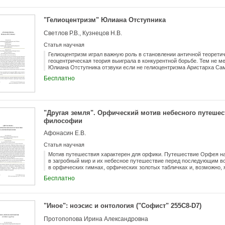
предмет первой науки, который наиболее достоин познания? И, с др
универсальное не имеет собственной сущности, на основании чего 
ответить на этот вопрос, я рассмотрю комментарий Александра А
"Гелиоцентризм" Юлиана Отступника
Аристотеля и также вопросы I.3 и Ι.11 из его «Вопросов и решений».
Светлов Р.В., Кузнецов Н.В.
Статья научная
Гелиоцентризм играл важную роль в становлении античной теоретич
геоцентрическая теория выиграла в конкурентной борьбе. Тем не 
Юлиана Отступника отзвуки если не гелиоцентризма Аристарха Сам
Гераклида Понтийского. Мы постараемся выяснить, насколько эти «
Бесплатно
подчеркивая влияние гелиолатрии «Халдейских оракулов» на Юлиан
насколько сам император-философ принимал «неортодоксальные» 
о том, что космология неоплатонизма сирийской и пергамской школ
эпохи, можно увидеть в романе Дм. Мережковского «Смерть богов.
"Другая земля". Орфический мотив небесного путешес
философии
Афонасин Е.В.
Статья научная
Мотив путешествия характерен для орфики. Путешествие Орфея на 
в загробный мир и их небесное путешествие перед последующим в
в орфических гимнах, орфических золотых табличках и, возможно, 
рассказывает в Федоне , Федре , Горгие и Государстве . В данной 
Бесплатно
контексте античной философской литературы, задача которой - да
подвижным и не вполне однозначным картинам, которые рисует в 
философ. Прежде всего, это касается таких вопросов, как телеснос
суда над ними и условий последующего воплощения, деталей топогр
"Иное": ноэсис и онтология ("Софист" 255C8-D7)
дискуссий о классах душ, получивших развитие в последующем пл
Протопопова Ирина Александровна