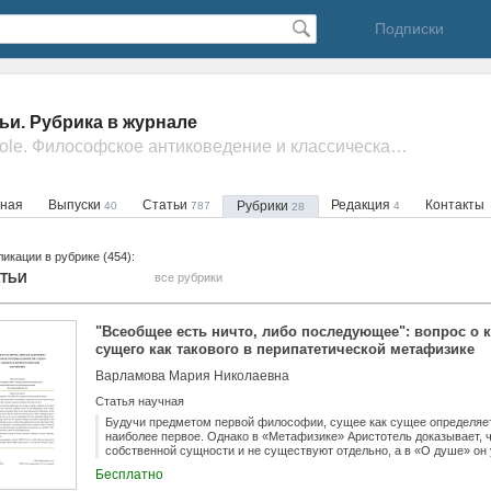
Подписки
ьи. Рубрика в журнале
- Schole. Философское антиковедение и классическая традиция
вная
Выпуски
Статьи
Редакция
Контакты
Рубрики
40
787
4
28
икации в рубрике (454):
АТЬИ
все рубрики
"Всеобщее есть ничто, либо последующее": вопрос о 
сущего как такового в перипатетической метафизике
Варламова Мария Николаевна
Статья научная
Будучи предметом первой философии, сущее как сущее определяет
наиболее первое. Однако в «Метафизике» Аристотель доказывает, ч
собственной сущности и не существуют отдельно, а в «О душе» он 
«ничто, либо последующее», поскольку оно не существует отдельно
Бесплатно
высказывается. Каким же образом то, что может быть названо нич