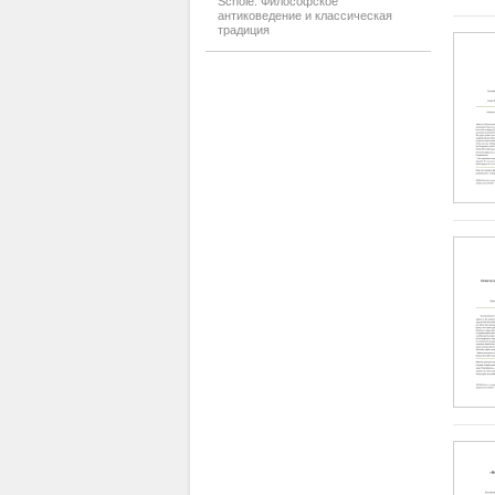
Schole. Философское
антиковедение и классическая
традиция