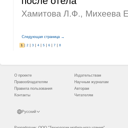
после отела
Хамитова Л.Ф.,
Михеева Е
Следующая страница →
|
|
|
|
|
|
|
1
2
3
4
5
6
7
8
О проекте
Издательствам
Правообладателям
Научным журналам
Правила пользования
Авторам
Контакты
Читателям
Русский
Разработчик: ООО "Технологии мобильного чтения"