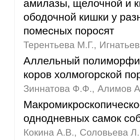
амилазы, щелочной и к
ободочной кишки у раз
помесных поросят
Терентьева М.Г.,
Игнатьев 
Аллельный полиморфизм
коров холмогорской по
Зиннатова Ф.Ф.,
Алимов А
Макромикроскопическо
однодневных самок со
Кокина А.В.,
Соловьева Л.