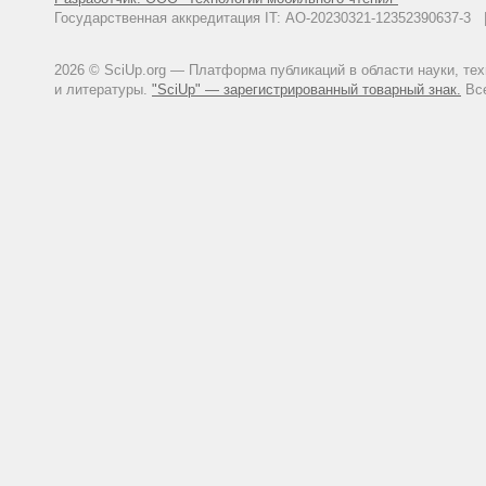
Государственная аккредитация IT: АО-20230321-12352390637-
2026 © SciUp.org — Платформа публикаций в области науки, те
и литературы.
"SciUp" — зарегистрированный товарный знак.
Все