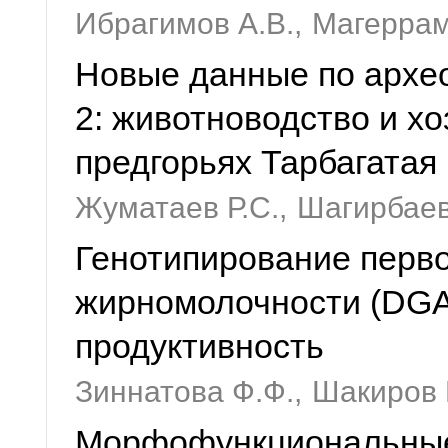
Ибрагимов А.В.,
Магеррам
Новые данные по архе
2: животноводство и х
предгорьях Тарбагатая
Жуматаев Р.С.,
Шагирбаев
Генотипирование перво
жирномолочности (DGA
продуктивность
Зиннатова Ф.Ф.,
Шакиров 
Морфофункциональные