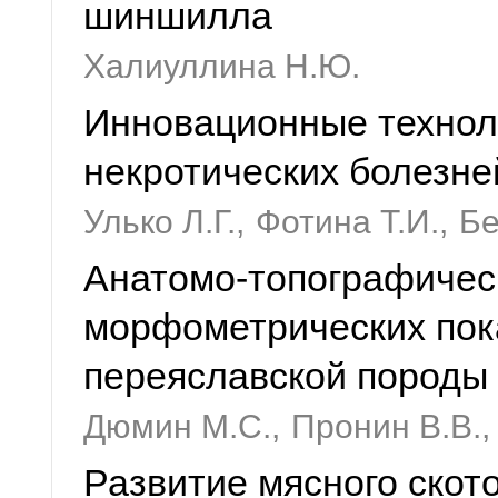
шиншилла
Халиуллина Н.Ю.
Инновационные техноло
некротических болезне
Улько Л.Г.,
Фотина Т.И.,
Бе
Анатомо-топографичес
морфометрических пок
переяславской породы 
Дюмин М.С.,
Пронин В.В.,
Развитие мясного скот