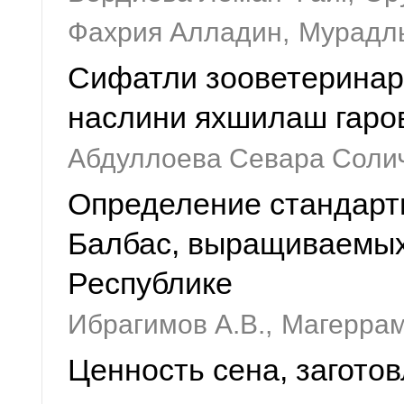
Фахрия Алладин,
Мурадлы
Сифатли зооветеринар
наслини яхшилаш гаро
Абдуллоева Севара Соли
Определение стандарт
Балбас, выращиваемых
Республике
Ибрагимов А.В.,
Магеррам
Ценность сена, загото