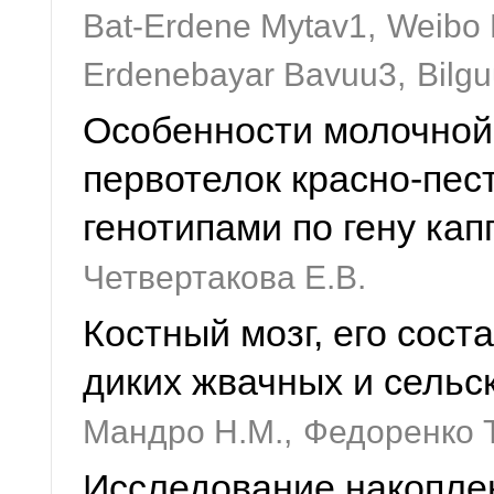
Bat-Erdene Mytav1,
Weibo 
Erdenebayar Bavuu3,
Bilg
Особенности молочной 
первотелок красно-пес
генотипами по гену кап
Четвертакова Е.В.
Костный мозг, его сост
диких жвачных и сельс
Мандро Н.М.,
Федоренко Т
Исследование накопле