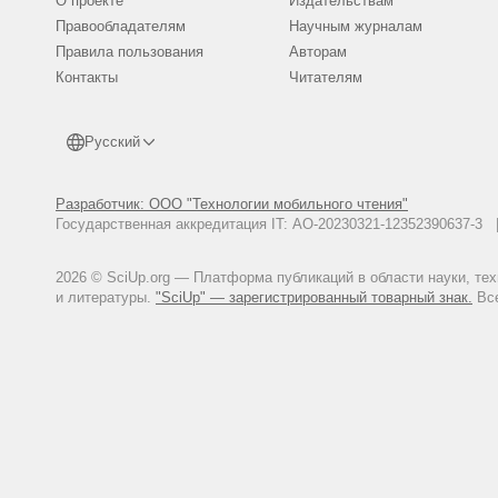
О проекте
Издательствам
Правообладателям
Научным журналам
Правила пользования
Авторам
Контакты
Читателям
Русский
Разработчик: ООО "Технологии мобильного чтения"
Государственная аккредитация IT: АО-20230321-12352390637-
2026 © SciUp.org — Платформа публикаций в области науки, те
и литературы.
"SciUp" — зарегистрированный товарный знак.
Все