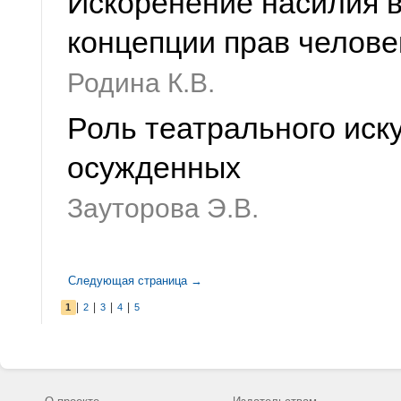
Искоренение насилия 
концепции прав челове
Родина К.В.
Роль театрального иск
осужденных
Зауторова Э.В.
Следующая страница →
|
|
|
|
1
2
3
4
5