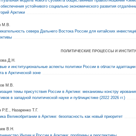
птуальная модель нового субъекта общественных правоотношений «земс
 обеспечения устойчивого социально экономического развития отдалённ
торий Арктики
 М.В.
екательность севера Дальнего Востока России для китайских инвестици
ективы
ПОЛИТИЧЕСКИЕ ПРОЦЕССЫ И ИНСТИТ
ова Д.Н.
вые и институциональные аспекты политики России в области адаптации
та в Арктической зоне
ов М.В.
изация темы присутствия России в Арктике: механизмы констру ировани
тивов в западной политической науке и публицистике (2022 2026 гг.)
Р.Е., Назаренко Т.Г.
ика Великобритании в Арктике: безопасность как новый приоритет
ев В.Н.
дничество Индии и России в Арктике: проблемы и перспективы