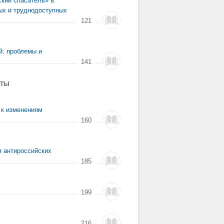
кий спасатель» в
ых и труднодоступных
121
й: проблемы и
141
УТЫ
 к изменениям
160
я антироссийских
185
199
216