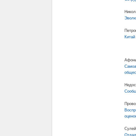
Никол
Эволю
Петро
Китай
Афонь
Самоа
общес
Недос
Сообщ
Прово
Воспр
оцено
Сулей
Отдал