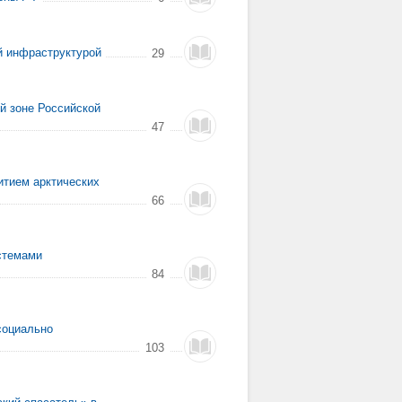
й инфраструктурой
29
й зоне Российской
47
итием арктических
66
стемами
84
социально
103