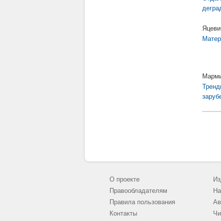
дегра
Яцеви
Матер
Марми
Тренд
заруб
О проекте
Из
Правообладателям
На
Правила пользования
Ав
Контакты
Чи