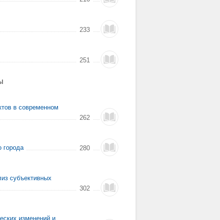
233
251
Ы
ктов в современном
262
о города
280
лиз субъективных
302
еских изменений и