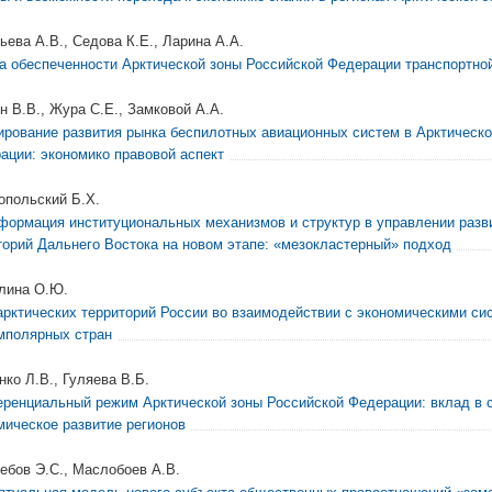
ьева А.В., Седова К.Е., Ларина А.А.
а обеспеченности Арктической зоны Российской Федерации транспортно
н В.В., Жура С.Е., Замковой А.А.
ирование развития рынка беспилотных авиационных систем в Арктическо
ации: экономико правовой аспект
опольский Б.Х.
формация институциональных механизмов и структур в управлении разв
торий Дальнего Востока на новом этапе: «мезокластерный» подход
лина О.Ю.
арктических территорий России во взаимодействии с экономическими си
мполярных стран
нко Л.В., Гуляева В.Б.
ренциальный режим Арктической зоны Российской Федерации: вклад в 
мическое развитие регионов
ебов Э.С., Маслобоев А.В.