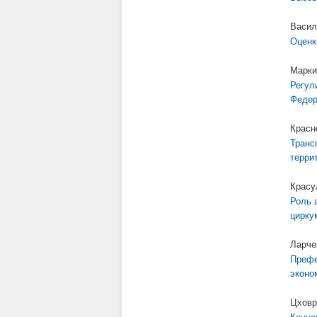
Васил
Оценк
Марки
Регул
Федер
Красн
Транс
терри
Красу
Роль 
цирку
Ларче
Префе
эконо
Цховр