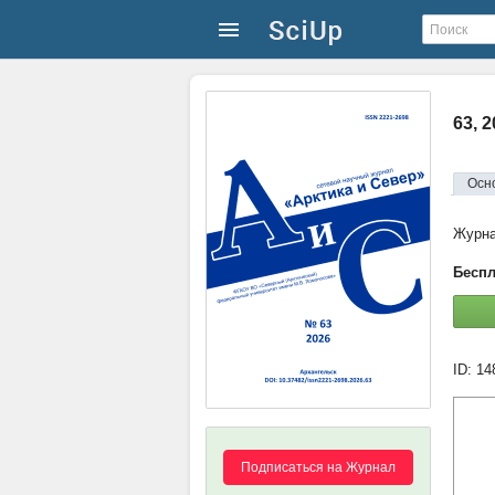
63, 
Осн
Журн
Беспл
ID: 1
Подписаться на Журнал