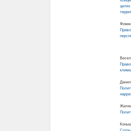
Конце
целях
терри
Фомин
Привл
персп
Весел
Право
клима
Данил
Полит
нарра
Жилин 
Полит
Коныш
Сотру