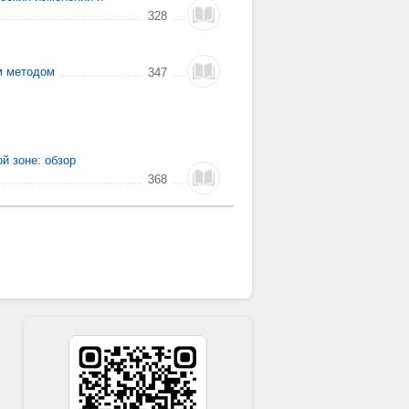
328
м методом
347
й зоне: обзор
368