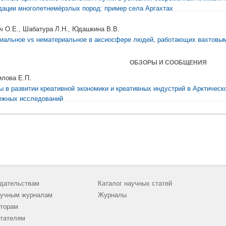
дации многолетнемёрзлых пород: пример села Аргахтах
ч О.Е., Шабатура Л.Н., Юдашкина В.В.
иальное vs нематериальное в аксиосфере людей, работающих вахтовы
ОБЗОРЫ И СООБЩЕНИЯ
лова Е.П.
ы в развитии креативной экономики и креативных индустрий в Арктическо
ежных исследований
дательствам
Каталог научных статей
учным журналам
Журналы
торам
тателям