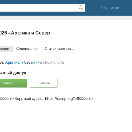
Подписки
2026 - Арктика и Север
Содержание
Статьи выпуска
овное
20
ал:
Арктика и Север
@arcticandnorth
атный доступ
Читать
Скачать
48333570
Короткий адрес:
https://sciup.org/148333570