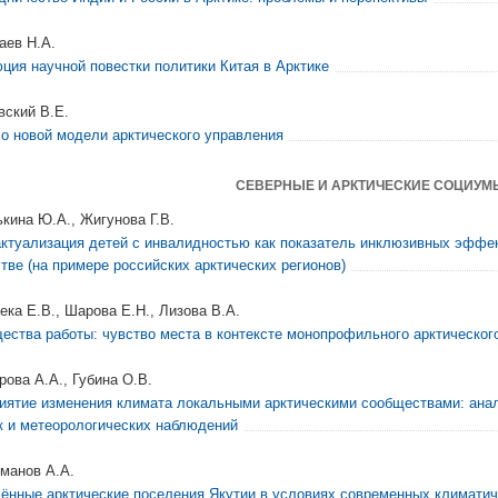
аев Н.А.
ция научной повестки политики Китая в Арктике
вский В.Е.
 о новой модели арктического управления
СЕВЕРНЫЕ И АРКТИЧЕСКИЕ СОЦИУМ
кина Ю.А., Жигунова Г.В.
ктуализация детей с инвалидностью как показатель инклюзивных эффе
тве (на примере российских арктических регионов)
ека Е.В., Шарова Е.Н., Лизова В.А.
ества работы: чувство места в контексте монопрофильного арктическог
рова А.А., Губина О.В.
иятие изменения климата локальными арктическими сообществами: ана
к и метеорологических наблюдений
манов А.А.
ённые арктические поселения Якутии в условиях современных климатич