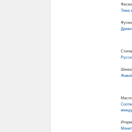
Фесен
Тема 
Фугин
Древн
Степа
Русск
Шеина
Живой
Масло
Соотв
между
Итерм
Монит