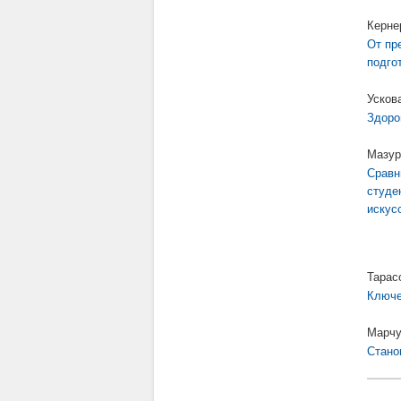
Керне
От пр
подго
Усков
Здоро
Мазур
Сравн
студе
искус
Тарас
Ключе
Марчу
Стано