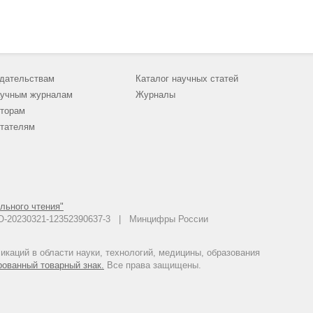
дательствам
Каталог научных статей
учным журналам
Журналы
торам
тателям
льного чтения"
 АО-20230321-12352390637-3 | Минцифры России
каций в области науки, технологий, медицины, образования
рованный товарный знак.
Все права защищены.