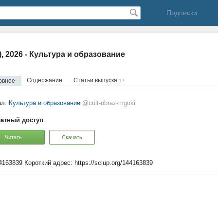
Подписки
1), 2026 - Культура и образование
Содержание
Статьи выпуска
овное
17
ал:
Культура и образование
@cult-obraz-mguki
атный доступ
Читать
Скачать
44163839
Короткий адрес:
https://sciup.org/144163839