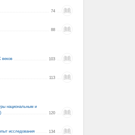
74
88
Х веков
103
113
туры национальным и
)
120
 опыт исследования
134