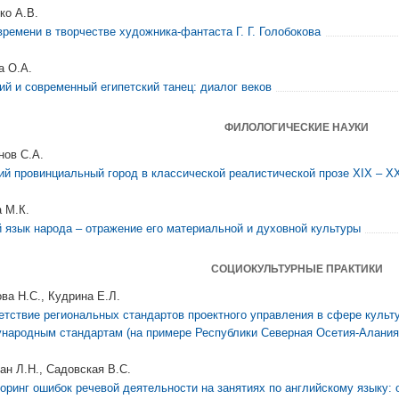
ко А.В.
времени в творчестве художника-фантаста Г. Г. Голобокова
а О.А.
ий и современный египетский танец: диалог веков
ФИЛОЛОГИЧЕСКИЕ НАУКИ
нов С.А.
ий провинциальный город в классической реалистической прозе XIX – Х
 М.К.
 язык народа – отражение его материальной и духовной культуры
СОЦИОКУЛЬТУРНЫЕ ПРАКТИКИ
ва Н.С., Кудрина Е.Л.
етствие региональных стандартов проектного управления в сфере куль
народным стандартам (на примере Республики Северная Осетия-Алания
ан Л.Н., Садовская В.С.
оринг ошибок речевой деятельности на занятиях по английскому языку: