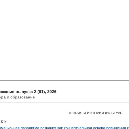
жание выпуска 2 (61), 2026
ура и образование
ТЕОРИЯ И ИСТОРИЯ КУЛЬТУРЫ
 К.К.
мационная парадигма познания как концептуальная основа повышения к