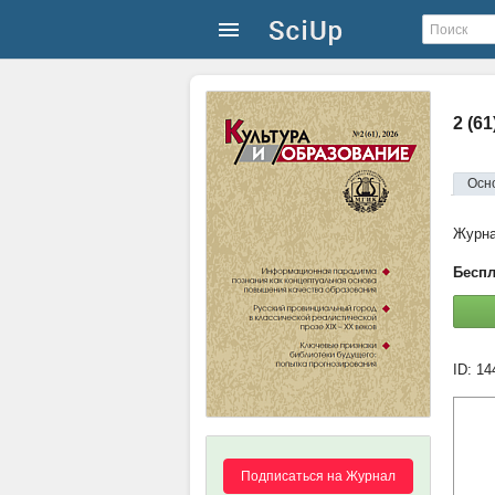
2 (6
Осн
Журн
Беспл
ID: 1
Подписаться на Журнал