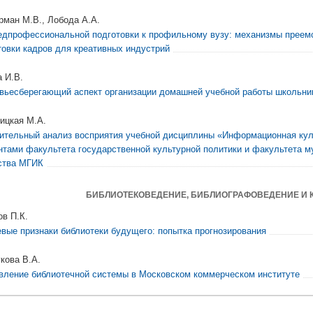
рман М.В., Лобода А.А.
едпрофессиональной подготовки к профильному вузу: механизмы преемс
товки кадров для креативных индустрий
а И.В.
вьесберегающий аспект организации домашней учебной работы школьни
ицкая М.А.
ительный анализ восприятия учебной дисциплины «Информационная кул
нтами факультета государственной культурной политики и факультета м
ства МГИК
БИБЛИОТЕКОВЕДЕНИЕ, БИБЛИОГРАФОВЕДЕНИЕ И 
ов П.К.
вые признаки библиотеки будущего: попытка прогнозирования
кова В.А.
вление библиотечной системы в Московском коммерческом институте