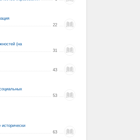
мация
22
жностей (на
31
43
 социальных
53
е исторически
63