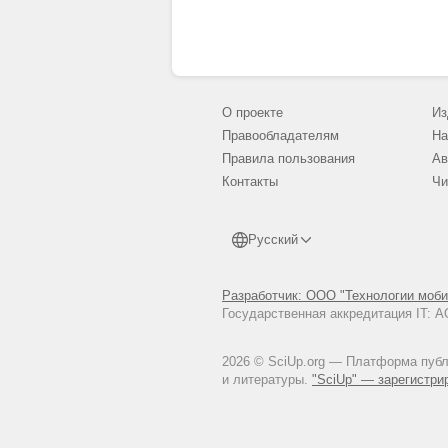
О проекте
Из
Правообладателям
На
Правила пользования
Ав
Контакты
Чи
Русский
Разработчик: ООО "Технологии моби
Государственная аккредитация IT:
2026 © SciUp.org — Платформа публи
и литературы.
"SciUp" — зарегистри