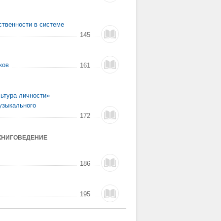
твенности в системе
145
ков
161
ьтура личности»
узыкального
172
КНИГОВЕДЕНИЕ
186
195