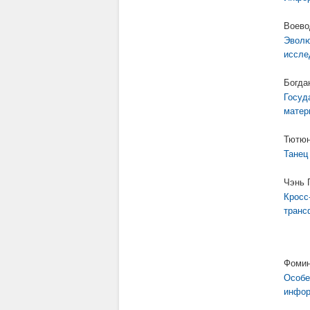
Воево
Эволю
иссле
Богда
Госуд
матер
Тютюн
Танец
Чэнь 
Кросс
транс
Фомин
Особе
инфор