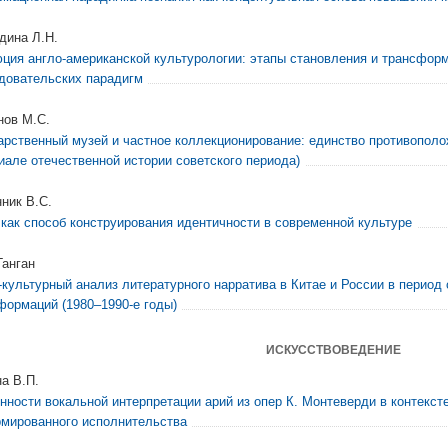
дина Л.Н.
ция англо-американской культурологии: этапы становления и трансфор
довательских парадигм
нов М.С.
арственный музей и частное коллекционирование: единство противополо
иале отечественной истории советского периода)
ник В.С.
 как способ конструирования идентичности в современной культуре
Ганган
-культурный анализ литературного нарратива в Китае и России в период
формаций (1980–1990-е годы)
ИСКУССТВОВЕДЕНИЕ
а В.П.
нности вокальной интерпретации арий из опер К. Монтеверди в контекст
мированного исполнительства