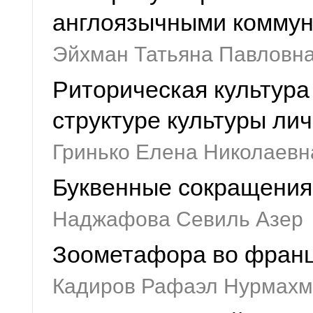
англоязычными комму
Эйхман Татьяна Павловн
Риторическая культура
структуре культуры ли
Гринько Елена Николаевн
Буквенные сокращения
Наджафова Севиль Азер
Зоометафора во франц
Кадиров Рафаэл Нурмахм