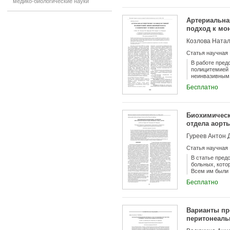
медико-биологические науки
выявить исход
вариабельност
севофлурана и
Артериальна
анестезиологи
подход к мо
лапароскопиче
Статья научная
В работе пред
полицитемией 
неинвазивным 
течения забол
Бесплатно
Биохимическ
отдела аорт
Гуреев Антон 
Статья научная
В статье пред
больных, кото
Всем им были 
инфраренально
Бесплатно
критической и
больных уже н
оперативного 
трансфузионно
Варианты пр
перитонеал