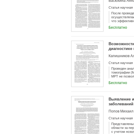
Васюхина Анна
Статья научная
После проведе
осуществлялас
что эффективн
эндометрия пр
Бесплатно
71,4±4,5%). П
эндометрия и 
Возможности
диагностике
мозга
Капишников Ал
Статья научная
Проведен анал
томографии (М
МРТ не позвол
Рецидивирующи
Бесплатно
некрозом. Чув
до 0,909.
Выявление и
заболеваний
Попов Михаил 
Статья научная
Представлены 
области за пе
с учетом нозо