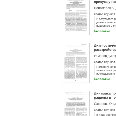
прикуса у п
Пономарев Ан
Статья научная
В результате 
диагностическ
пациентов с с
мастикациогра
Бесплатно
является пара
разница между
является втор
системы паци
Диагностиче
расстройств
Романов Дмит
Статья научная
Пограничное р
личностных ра
исследование 
ошибок в диаг
Бесплатно
как проявлени
личности. Осн
психопатическ
Динамика по
рациона в т
Статья научная
В ходе исслед