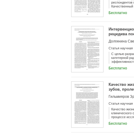
респондентов в
Качественный 
Изучались инд
Бесплатно
рациона в буд
получены данн
дня в день мо
будних на 22,
Интервенцио
рецидива по
Долгинина Све
Статья научная
С целью разра
катетерной ра
эффективности
Бесплатно
Качество жи
зубов, прол
Гильмияров Эд
Статья научная
Качество жизн
клинического 
процессе иссл
реставрации б
Бесплатно
оказывающего 
в контрольную
качество жизн