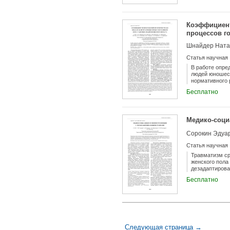
отмечались в 
Коэффициент
процессов г
Статья научная
В работе опре
людей юношеск
нормативного 
когерентности 
Бесплатно
Медико-соци
Статья научная
Травматизм ср
женского пола
дезадаптирова
торакоабдоми
Бесплатно
Следующая страница →