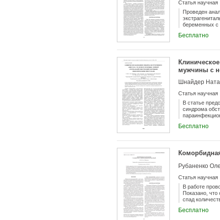
Статья научная
Проведен анал
экстрагенитал
беременных с 
риска развити
Бесплатно
развития анем
(ЖДА).
Клиническое
мужчины с н
приступами
Статья научная
В статье пред
синдрома обст
параинфекцион
Бесплатно
Коморбидная
Рубаненко Ол
Статья научная
В работе пров
Показано, что
спад количест
больных с ФП 
Бесплатно
инфаркт миока
мозгового кро