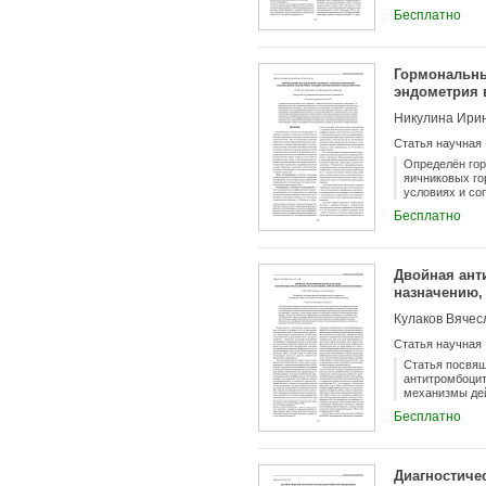
профессиональ
Бесплатно
перенапряжени
возникновения
Гормональны
эндометрия 
Никулина Ирин
Статья научная
Определён гор
яичниковых го
условиях и со
функционально
Бесплатно
процессы в эн
гиперэстроген
зависимости о
терапевтическ
Двойная ант
назначению,
Кулаков Вячес
Статья научная
Статья посвящ
антитромбоцит
механизмы дей
также сделан 
Бесплатно
проведенного 
блокирует акт
перенесших ос
Диагностиче