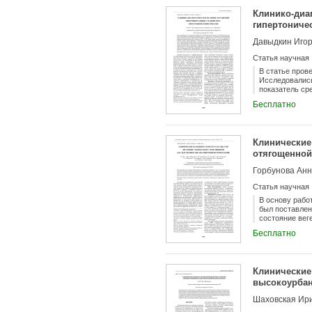
исследования 
Клинико-диа
показателем, 
гипертониче
полости.
Давыдкин Игор
Статья научная
В статье пров
Исследовались
показатель ср
контрольной г
Бесплатно
группе пациен
контрольной г
гипертоническ
ниже по сравн
Клинические
пациентами ко
отягощенной
кризами отмеч
перфузии, пов
капилляров, с
Статья научная
В основу рабо
был поставлен
состояние вег
Полученные ре
Бесплатно
подростков с 
Клинические
высокоурбан
Шаховская Ир