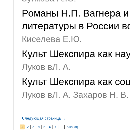
Романы Н.П. Вагнера и
литературы в России в
Киселева Е.Ю.
Культ Шекспира как на
Луков вЛ. А.
Культ Шекспира как с
Луков вЛ. А. Захаров Н. В.
Следующая страница →
|
|
|
|
|
|
|
|
1
2
3
4
5
6
7
...
В конец