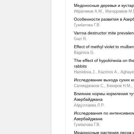
Медоносные деревья и кустар
Ибрагимов А.М.,
Магеррамов М.
Особенности развития в Азерб
Гумбатова Г.В.
Varroa destructor mite prevale
Gazi R.
Effect of methyl violet to mulb
Bagirova G.
The effect of hypokinesia on t
rabbits
Hamidova J.,
Kazimov A.,
Aghaye
Исследование выхода сухих к
Салимджанов С.,
Бекиров Н.М.,
Влияние нормы кормления тут
Азербайджана
Абдуллаева Л.Р.
Исследования по интенсивном
Азербайджане
Гумбатова Г.В.
Медоносные растения лесов и