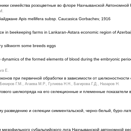
ники семейства розоцветные во флоре Нахчыванской Автономной 
М.
айджане Apis mellifera subsp. Caucasica Gorbachev, 1916
nce in beekeeping farms in Lankaran-Astara economic region of Azerbai
erry silkworm some breeds eggs
he dynamics of the formed elements of blood during the embryonic perio
va E.
оконов при первичной обработки в зависимости от шелконостности
Бекиров Г.М.,
Агаева М.Р.,
Гулиева Н.Н.,
Багирова Г.Д.,
Назаров Н.
ового шелкопряда на его селекционные и племенные показатели в
у разведению и селекции симментальской, черно-белый, буро-латв
 мезофильного субальпийского луга Нахчыванской автономной ре