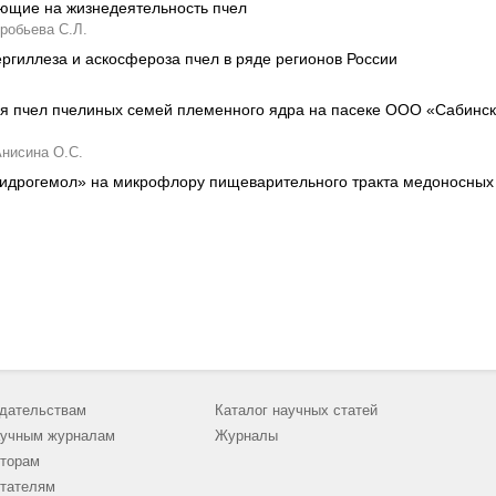
ющие на жизнедеятельность пчел
робьева С.Л.
ргиллеза и аскосфероза пчел в ряде регионов России
я пчел пчелиных семей племенного ядра на пасеке ООО «Сабинск
нисина О.С.
Гидрогемол» на микрофлору пищеварительного тракта медоносных
дательствам
Каталог научных статей
учным журналам
Журналы
торам
тателям