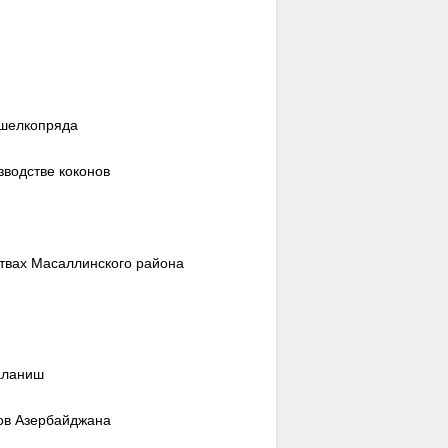
 шелкопряда
зводстве коконов
ствах Масаллинского района
даланиш
нов Азербайджана