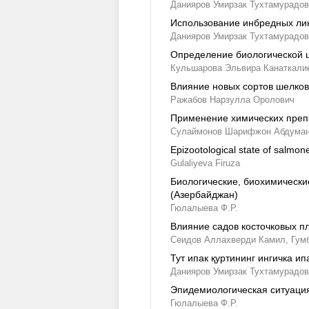
Данияров Умирзак Тухтамурадов
Использование инбредных лин
Данияров Умирзак Тухтамурадов
Определение биологической ц
Кульшарова Эльвира Канаткали
Влияние новых сортов шелков
Ражабов Нарзулла Оролович
Применение химических препа
Сулаймонов Шарифжон Абдуман
Epizootological state of salmon
Gulaliyeva Firuza
Биологические, биохимически
(Азербайджан)
Гюлалыева Ф.Р.
Влияние садов косточковых пл
Сеидов Аллахверди Камил,
Гум
Тут ипак қуртининг ингичка 
Данияров Умирзак Тухтамурадов
Эпидемиологическая ситуация
Гюлалыева Ф.Р.