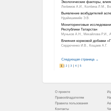
Экологические факторы, влия
Любимов А.И.,
Колбина Л.М.,
Во
Выявление возбудителей аспе
Ндайишимийе Э.В.
Mониторинговые исследовани
Республики Татарстан
Муньков А.Н.,
Михайлова Р.И.,
А
Влияния кормовой добавки «
Сердюченко И.В.,
Кощаев А.Г.
Следующая страница →
|
|
|
|
1
2
3
4
5
О проекте
Из
Правообладателям
На
Правила пользования
Ав
Контакты
Чи