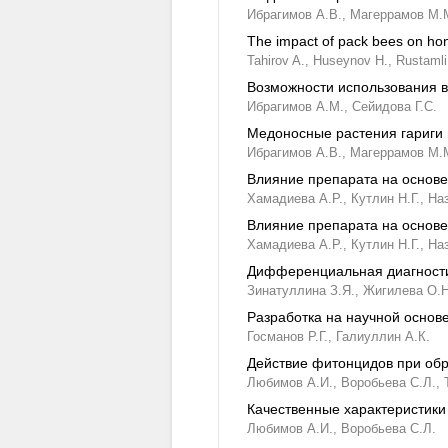
Ибрагимов А.В.,
Магеррамов М.
The impact of pack bees on ho
Tahirov A.,
Huseynov H.,
Rustamli
Возможности использования в
Ибрагимов А.М.,
Сейидова Г.С.
Mедоносные растения гариги 
Ибрагимов А.В.,
Магеррамов М.
Влияние препарата на основе
Хамадиева А.Р.,
Кутлин Н.Г.,
Наз
Влияние препарата на основе
Хамадиева А.Р.,
Кутлин Н.Г.,
Наз
Дифференциальная диагности
Зинатуллина З.Я.,
Жигилева О.Н
Разработка на научной основ
Госманов Р.Г.,
Галиуллин А.К.
Действие фитонцидов при обр
Любимов А.И.,
Воробьева С.Л.,
Качественные характеристики
Любимов А.И.,
Воробьева С.Л.