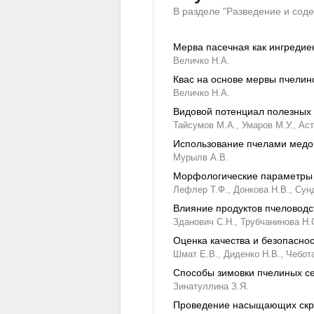
В разделе "Разведение и сод
Мерва пасечная как ингредие
Величко Н.А.
Квас на основе мервы пчелин
Величко Н.А.
Видовой потенциал полезных 
Тайсумов М.А.,
Умаров М.У.,
Аст
Использование пчелами медон
Мурылв А.В.
Морфологические параметры с
Лефлер Т.Ф.,
Донкова Н.В.,
Сун
Влияние продуктов пчеловодст
Зданович С.Н.,
Трубчанинова Н.С
Оценка качества и безопасно
Шмат Е.В.,
Диденко Н.В.,
Чебот
Способы зимовки пчелиных се
Зинатуллина З.Я.
Проведение насыщающих скре