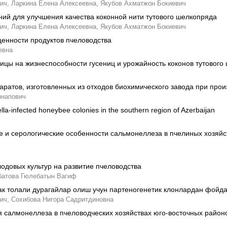
ич,
Ларкина Елена Алексеевна,
Якубов Ахматжон Бокиевич
ий для улучшения качества коконной нити тутового шелкопряда
ич,
Ларкина Елена Алексеевна,
Якубов Ахматжон Бокиевич
енности продуктов пчеловодства
евна
ицы на жизнеспособности гусениц и урожайность коконов тутового
ратов, изготовленных из отходов биохимического завода при прои
напович
ella-infected honeybee colonies in the southern region of Azerbaijan
е и серологические особенности сальмонеллеза в пчелиных хозяй
одовых культур на развитие пчеловодства
батова Гюлебатын Вагиф
ипак толали дурагайлар олиш учун партеногенетик клонлардан фой
ич,
Сохибова Нигора Садритдиновна
 салмонеллеза в пчеловодческих хозяйствах юго-восточных райо