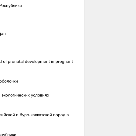
Республики
jan
d of prenatal development in pregnant
 оболочки
 экологических условиях
ийской и буро-кавказской пород в
спублики