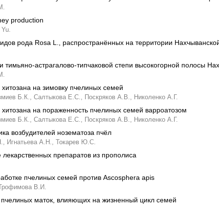
М.
ney production
 Yu.
идов рода Rosa L., распространённых на территории Нахчыванско
и тимьяно-астрагалово-типчаковой степи высокогорной полосы На
М.
 хитозана на зимовку пчелиных семей
миев Б.К.,
Салтыкова Е.С.,
Поскряков А.В.,
Николенко А.Г.
 хитозана на пораженность пчелиных семей варроатозом
миев Б.К.,
Салтыкова Е.С.,
Поскряков А.В.,
Николенко А.Г.
ка возбудителей нозематоза пчёл
.,
Игнатьева А.Н.,
Токарев Ю.С.
е лекарственных препаратов из прополиса
аботке пчелиных семей против Ascosphera apis
Трофимова В.И.
 пчелиных маток, влияющих на жизненный цикл семей