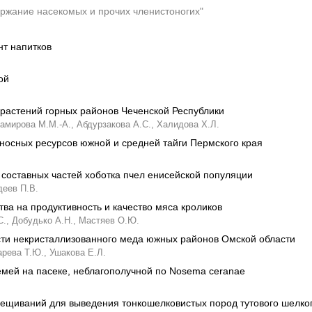
ержание насекомых и прочих членистоногих"
нт напитков
ой
растений горных районов Чеченской Республики
амирова М.М.-А.,
Абдурзакова А.С.,
Халидова Х.Л.
осных ресурсов южной и средней тайги Пермского края
оставных частей хоботка пчел енисейской популяции
деев П.В.
ва на продуктивность и качество мяса кроликов
.,
Добудько А.Н.,
Мастяев О.Ю.
сти некристаллизованного меда южных районов Омской области
арева Т.Ю.,
Ушакова Е.Л.
мей на пасеке, неблагополучной по Nosema ceranae
щиваний для выведения тонкошелковистых пород тутового шелко