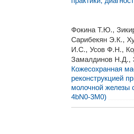
практики, диагнос
Фокина Т.Ю., Зики
Сарибекян Э.К., Х
И.С., Усов Ф.Н., К
Замалдинов Н.Д., 
Кожесохранная ма
реконструкцией пр
молочной железы с
4bN0-3M0)