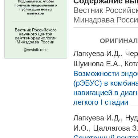
Содержание выпу
Подпишитесь, чтобы
получать уведомления о
Вестник Российск
публикации новых
выпусков
Минздрава Росс
Вестник Российского
научного центра
рентгенорадиологии
ОРИГИНАЛ
Минздрава России
@vestnik-rncrr
Лагкуева И.Д., Чер
Шуинова Е.А., Кот
Возможности эндо
(рЭБУС) в комбина
навигацией в диаг
легкого I стадии
Лагкуева И.Д., Ну
И.О., Цаллагова З
Сочетанный рентг