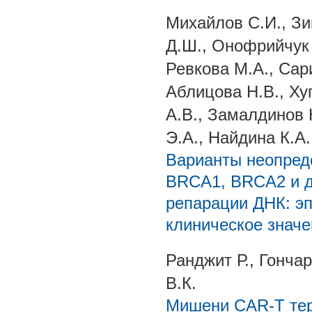
Михайлов С.И., З
Д.Ш., Онофрийчук 
Ревкова М.А., Сар
Аблицова Н.В., Ху
А.В., Замалдинов 
Э.А., Найдина К.А.
Варианты неопред
BRCA1, BRCA2 и д
репарации ДНК: эп
клиническое значе
Ранджит Р., Гонча
В.К.
Мишени CAR-T тер