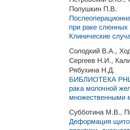
Полушкин П.В.
Послеоперационна
при раке слюнных 
Клинические случ
Солодкий В.А., Хо
Сергеев Н.И., Кал
Рябухина Н.Д.
БИБЛИОТЕКА РНЦР
рака молочной же
множественными м
Субботина М.В., П
Деформация щитов