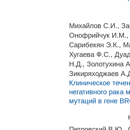
Михайлов С.И., За
Онофрийчук И.М., 
Сарибекян Э.К., М
Хугаева Ф.С., Дуа
Н.Д., Золотухина А
Зикиряходжаев А.
Клиническое течен
негативного рака 
мутаций в гене B
Петровский В.Ю., 