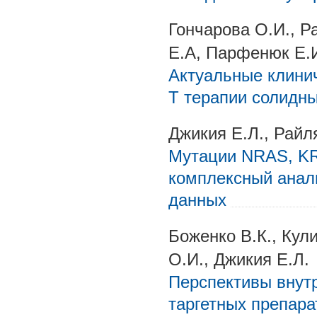
Гончарова О.И., Ра
Е.А, Парфенюк Е.И
Актуальные клини
T терапии солидн
Джикия Е.Л., Райля
Мутации NRAS, KR
комплексный анал
данных
Боженко В.К., Кули
О.И., Джикия Е.Л.
Перспективы внут
таргетных препара