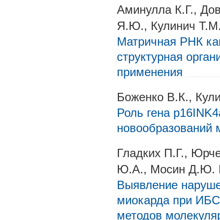
Аминулла К.Г., До
Я.Ю., Кулинич Т.М.
Матричная РНК как
структурная орган
применения
Боженко В.К., Кули
Роль гена p16INK4
новообразований 
Гладких П.Г., Юрче
Ю.А., Мосин Д.Ю. 
Выявление наруше
миокарда при ИБС
методов молекуля