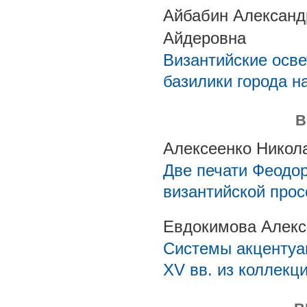
Айбабин Александ
Айдеровна
Византийские осве
базилики города н
В
Алексеенко Никол
Две печати Феодор
византийской про
Евдокимова Алекс
Системы акцентуац
XV вв. из коллекц