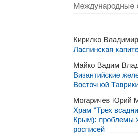
Международные 
Кирилко Владимир
Ласпинская капит
Майко Вадим Вла
Византийские жел
Восточной Таврик
Могаричев Юрий М
Храм "Трех всадн
Крым): проблемы 
росписей