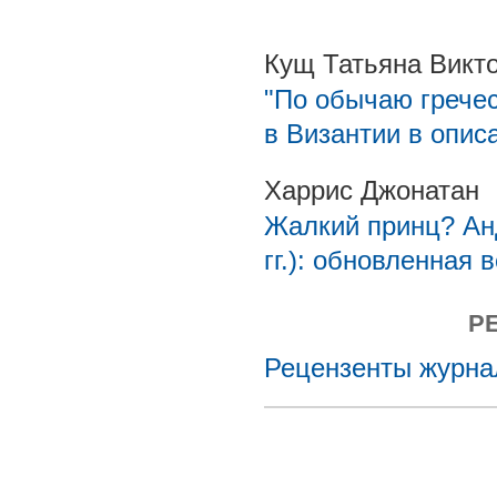
Кущ Татьяна Викт
"По обычаю грече
в Византии в опи
Харрис Джонатан
Жалкий принц? Ан
гг.): обновленная 
Р
Рецензенты журнал