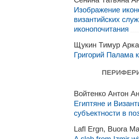
Изображение икон
византийских служ
иконопочитания
Щукин Тимур Арк
Григорий Палама к
ПЕРИФЕРИ
Войтенко Антон А
Египтяне и Визант
субъектности в по
Lafl Ergn, Buora Ma
A slab from Izmir w