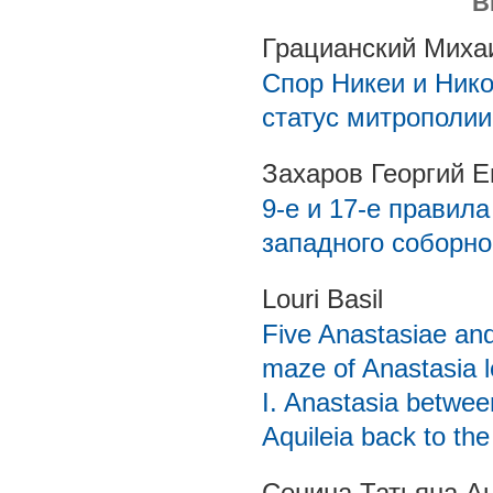
В
Грацианский Миха
Спор Никеи и Ник
статус митрополии
Захаров Георгий Е
9-е и 17-е правила
западного соборно
Louri Basil
Five Anastasiae and
maze of Anastasia l
I. Anastasia betwe
Aquileia back to th
Сенина Татьяна А