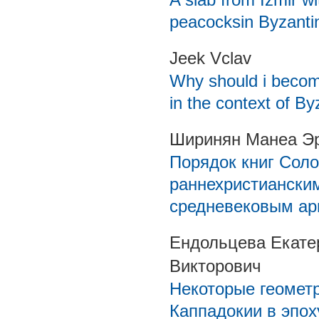
peacocksin Byzantin
Jeek Vclav
Why should i become
in the context of By
Ширинян Манеа Эр
Порядок книг Сол
раннехристиански
средневековым ар
Ендольцева Екате
Викторович
Некоторые геометр
Каппадокии в эпо