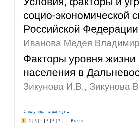
Условия, факторы и уг
социо-экономической с
Российской Федерации
Иванова Медея Владимир
Факторы уровня жизни 
населения в Дальнево
Зикунова И.В.,
Зикунова В
Следующая страница →
|
|
|
|
|
|
|
|
1
2
3
4
5
6
7
...
В конец