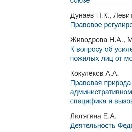
союзе
Дунаев Н.К., Леви
Правовое регулир
Живодрова Н.А., М
К вопросу об усил
пожилых лиц от м
Кокулеков А.А.
Правовая природа
административном
специфика и вызо
Лютягина Е.А.
Деятельность Фед