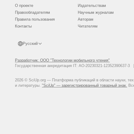
О проекте
Издательствам
Правообладателям
Научным журналам
Правила пользования
Авторам
Контакты
Читателям
Русский
Разработчик: ООО "Технологии мобильного чтения"
Государственная аккредитация IT: АО-20230321-12352390637-
2026 © SciUp.org — Платформа публикаций в области науки, те
и литературы.
"SciUp" — зарегистрированный товарный знак.
Все