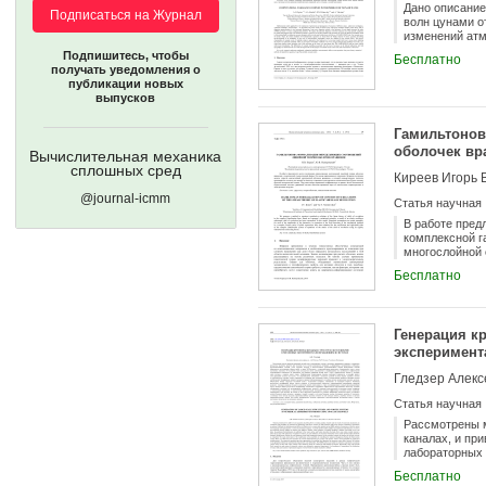
Дано описание
Подписаться на Журнал
волн цунами о
изменений атм
воды» и ее ди
Подпишитесь, чтобы
Бесплатно
конечностью г
получать уведомления о
резко увеличи
публикации новых
дисперсия зам
выпусков
Численная схе
сферической 
Гамильтонов
слое с помощ
начальные усл
оболочек вр
Вычислительная механика
описывающей р
сплошных сред
Киреев Игорь 
@journal-icmm
Статья научная
В работе пред
комплексной г
многослойной 
для каждой из
Бесплатно
задачи. Получ
уравнений ста
Генерация к
эксперимент
Гледзер Алекс
Статья научная
Рассмотрены 
каналах, и пр
лабораторных 
многочисленны
Бесплатно
а также МГД-м