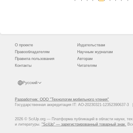
ситуациях, ко
метода полови
однако, как п
этот подход о
О проекте
Издательствам
Правообладателям
Научным журналам
Правила пользования
Авторам
Контакты
Читателям
Русский
Разработчик: ООО "Технологии мобильного чтения"
Государственная аккредитация IT: АО-20230321-12352390637-
2026 © SciUp.org — Платформа публикаций в области науки, те
и литературы.
"SciUp" — зарегистрированный товарный знак.
Все