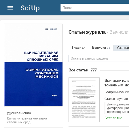
Статьи журнала
- Вычисли
Главная
Выпуски
Стать
73
Все статьи: 777
Вычислитель
точечным и
Бояршинов Мих
Статья научная
Для моделиров
дифференциаль
производных с
@journal-icmm
частиц (метод
Бесплатно
Вычислительная механика
решения расс
сплошных сред
источника апп