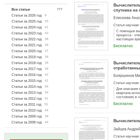
Вычислитель
Все статьи
777
спутника на
Статьи за 2026 год
9
Елисеева Анас
Статьи за 2025 год
35
Статья научная
Статьи за 2024 год
41
С помощью выч
Статьи за 2023 год
43
процесса - от
Статьи за 2022 год
38
настоящее вре
которые имеют
Статьи за 2021 год
39
Бесплатно
продолжительн
Статьи за 2020 год
37
и ее функцион
может твердый
Статьи за 2019 год
39
орбите, Разме
Вычислитель
Статьи за 2018 год
36
Такое оборудо
отработанных
элементов кон
Статьи за 2017 год
39
обоснования и
Статьи за 2016 год
42
Бояршинов Мих
работе рассма
технологическ
Статьи за 2015 год
41
Статья научная
краевой темпе
Статьи за 2014 год
46
потока солнеч
Для описания 
космическое п
Статьи за 2013 год
54
квартала испо
вместо просто
состояния) в 
Статьи за 2012 год
61
температуры в
базируется на
Бесплатно
ориентацию ан
Статьи за 2011 год
50
определить ра
достижения от
распределение
Статьи за 2010 год
44
есть за время
пространствен
Статьи за 2009 год
39
Вычислител
Статьи за 2008 год
44
Статья научная