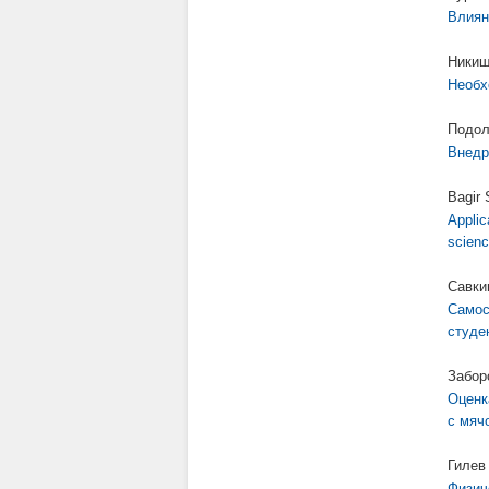
Влиян
Никиш
Необх
Подол
Внедр
Bagir 
Applic
scienc
Савки
Самос
студе
Забор
Оценк
с мяч
Гилев
Физич