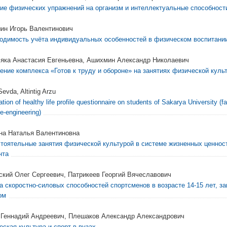
ие физических упражнений на организм и интеллектуальные способност
ин Игорь Валентинович
одимость учёта индивидуальных особенностей в физическом воспитани
яка Анастасия Евгеньевна, Ашихмин Александр Николаевич
ение комплекса «Готов к труду и обороне» на занятиях физической куль
Sevda, Altintig Arzu
ation of healthy life profile questionnaire on students of Sakarya University (fa
e-engineering)
на Наталья Валентиновна
тоятельные занятия физической культурой в системе жизненных ценнос
нта
ский Олег Сергеевич, Патрикеев Георгий Вячеславович
а скоростно-силовых способностей спортсменов в возрасте 14-15 лет, 
ом
 Геннадий Андреевич, Плешаков Александр Александрович
еская культура и спорт в вузах