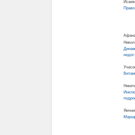
Исаев
Право
Афана
Никол
Динам
недос
Учасо
Витам
Никит
Инклю
подро
Яични
Маршр