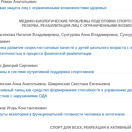
 Роман Анатольевич
вая защита лиц с ограниченными возможностями здоровья
МЕДИКО-БИОЛОГИЧЕСКИЕ ПРОБЛЕМЫ ПОДГОТОВКИ СПОРТС
РЕЗЕРВА. РЕАБИЛИТАЦИЯ ЛИЦ С ОГРАНИЧЕННЫМИ ВОЗМ
сенкова Наталия Владимировна, Сунгурова Анна Владимировна, Сунгу
аевич
ика развития скоростно-силовых качеств у детей школьного возраста c 
таточностью в процессе физической реабилитации
в Дмитрий Сергеевич
ины в системе нутритивной поддержки спортсменов
инская Анна Анатольевна, Шивринская Светлана Евгеньевна
зивный танец как средство формирования способности к управлению д
стков с нарушениями ОДА
ков Игорь Константинович
уты мониторинга функциональной готовности человека в онтогенезе
СПОРТ ДЛЯ ВСЕХ, РЕКРЕАЦИЯ И АКТИВНЫЙ