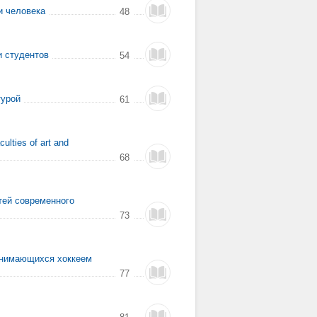
и человека
48
и студентов
54
турой
61
culties of art and
68
тей современного
73
занимающихся хоккеем
77