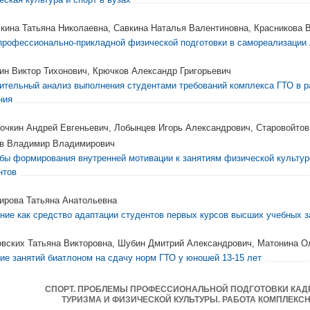
кина Татьяна Николаевна, Савкина Наталья Валентиновна, Красникова
профессионально-прикладной физической подготовки в самореализации 
ин Виктор Тихонович, Крючков Александр Григорьевич
ительный анализ выполнения студентами требований комплекса ГТО в 
ния
очкин Андрей Евгеньевич, Лобынцев Игорь Александрович, Старовойто
в Владимир Владимирович
бы формирования внутренней мотивации к занятиям физической культур
нтов
ирова Татьяна Анатольевна
ние как средство адаптации студентов первых курсов высших учебных 
вских Татьяна Викторовна, Шубин Дмитрий Александрович, Матонина О
ие занятий биатлоном на сдачу норм ГТО у юношей 13-15 лет
СПОРТ. ПРОБЛЕМЫ ПРОФЕССИОНАЛЬНОЙ ПОДГОТОВКИ КАДР
ТУРИЗМА И ФИЗИЧЕСКОЙ КУЛЬТУРЫ. РАБОТА КОМПЛЕКС