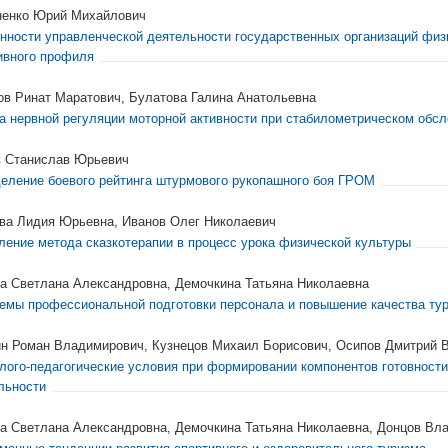
енко Юрий Михайлович
нности управленческой деятельности государственных организаций физ
ивного профиля
ов Ринат Маратович, Булатова Галина Анатольевна
а нервной регуляции моторной активности при стабилометрическом обс
 Станислав Юрьевич
еление боевого рейтинга штурмового рукопашного боя ГРОМ
ва Лидия Юрьевна, Иванов Олег Николаевич
ление метода сказкотерапии в процесс урока физической культуры
а Светлана Александровна, Демочкина Татьяна Николаевна
емы профессиональной подготовки персонала и повышение качества тур
н Роман Владимирович, Кузнецов Михаил Борисович, Осипов Дмитрий 
лого-педагогические условия при формировании компонентов готовности
льности
а Светлана Александровна, Демочкина Татьяна Николаевна, Донцов В