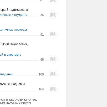
81
 Вера Владимировна
личности студента
86
различные периоды
91
в Юрий Николаевич,
ой и спортом у
96
заведений
100
льга Геннадьевна
104
ОВ В ОБЛАСТИ СПОРТА,
НЫХ НАУЧНЫХ ГРУПП