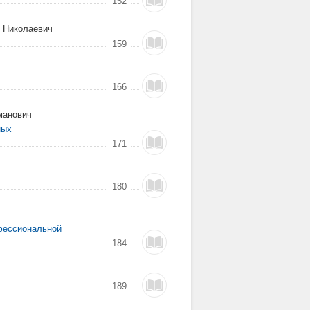
152
ь Николаевич
159
166
манович
ных
171
180
офессиональной
184
189