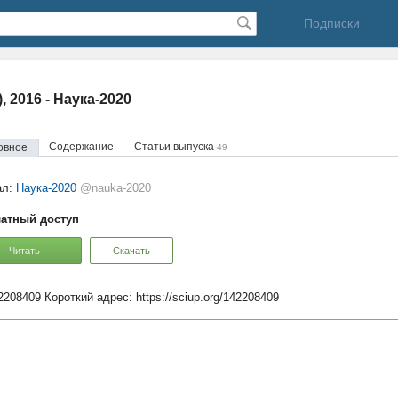
Подписки
), 2016 - Наука-2020
Содержание
Статьи выпуска
овное
49
ал:
Наука-2020
@nauka-2020
атный доступ
Читать
Скачать
42208409
Короткий адрес:
https://sciup.org/142208409