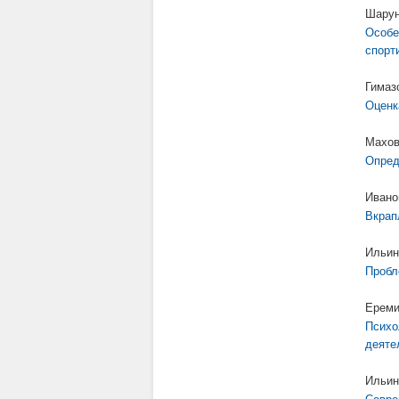
Шарун
Особе
спорт
Гимаз
Оценк
Махов
Опред
Ивано
Вкрап
Ильин
Пробл
Ереми
Психо
деяте
Ильин