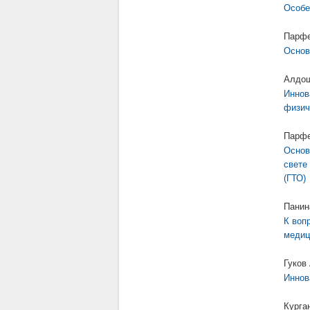
Особе
Парфе
Основ
Алдош
Иннов
физич
Парфе
Основ
свете
(ГТО)
Панин
К воп
медиц
Гуков
Иннов
Курга