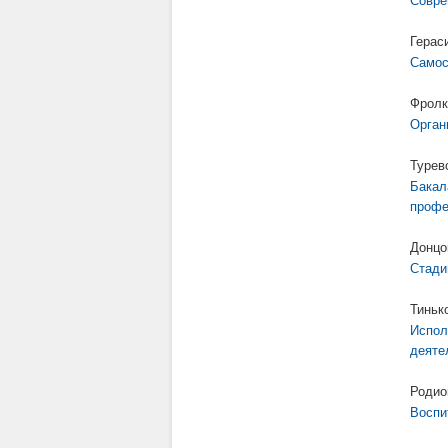
Совре
Герас
Самос
Фролк
Орган
Турев
Бакал
профе
Донцо
Стади
Тиньк
Испол
деяте
Родио
Воспи