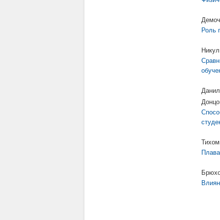
Демоч
Роль 
Никул
Сравн
обуче
Данил
Донцо
Спосо
студе
Тихом
Плава
Брюхо
Влиян