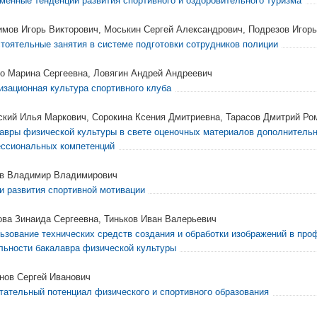
менные тенденции развития спортивного и оздоровительного туризма
имов Игорь Викторович, Моськин Сергей Александрович, Подрезов Игор
тоятельные занятия в системе подготовки сотрудников полиции
о Марина Сергеевна, Ловягин Андрей Андреевич
изационная культура спортивного клуба
ский Илья Маркович, Сорокина Ксения Дмитриевна, Тарасов Дмитрий Ро
авры физической культуры в свете оценочных материалов дополнитель
ссиональных компетенций
в Владимир Владимирович
и развития спортивной мотивации
ова Зинаида Сергеевна, Тиньков Иван Валерьевич
ьзование технических средств создания и обработки изображений в пр
льности бакалавра физической культуры
нов Сергей Иванович
тательный потенциал физического и спортивного образования