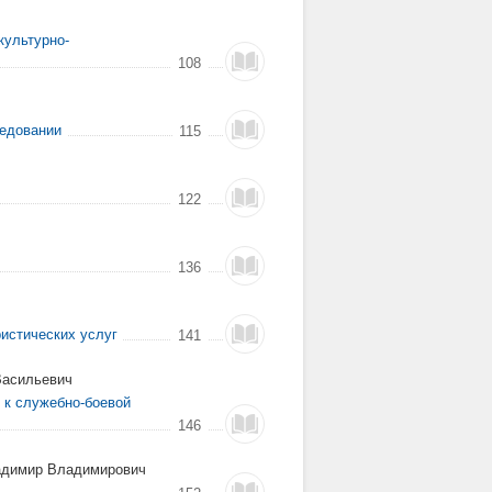
культурно-
108
ледовании
115
122
136
истических услуг
141
Васильевич
 к служебно-боевой
146
ладимир Владимирович