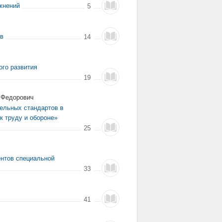
жнений
5
ов
14
ого развития
19
 Федорович
ельных стандартов в
к труду и обороне»
25
ентов специальной
33
41