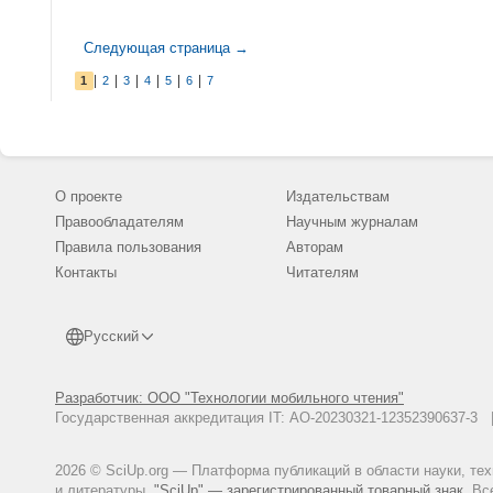
Следующая страница →
|
|
|
|
|
|
1
2
3
4
5
6
7
О проекте
Издательствам
Правообладателям
Научным журналам
Правила пользования
Авторам
Контакты
Читателям
Русский
Разработчик: ООО "Технологии мобильного чтения"
Государственная аккредитация IT: АО-20230321-12352390637-
2026 © SciUp.org — Платформа публикаций в области науки, те
и литературы.
"SciUp" — зарегистрированный товарный знак.
Все