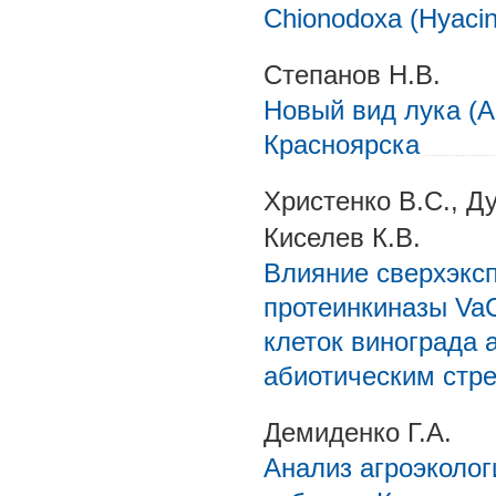
Chionodoxa (Hyaci
Степанов Н.В.
Новый вид лука (All
Красноярска
Христенко В.С., Д
Киселев К.В.
Влияние сверхэксп
протеинкиназы VaC
клеток винограда а
абиотическим стр
Демиденко Г.А.
Анализ агроэколог