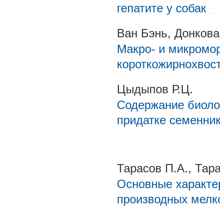
гепатите у собак
Ван Бэнь, Донкова
Макро- и микромо
короткожирнохвос
Цыдыпов Р.Ц.
Содержание биоло
придатке семенник
Тарасов П.А., Тара
Основные характе
производных мелк