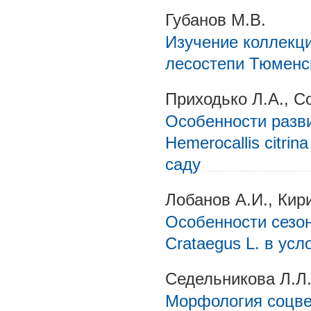
Губанов М.В.
Изучение коллекци
лесостепи Тюменс
Приходько Л.А., С
Особенности разв
Hemerocallis citri
саду
Лобанов А.И., Кир
Особенности сезон
Crataegus L. в ус
Седельникова Л.Л
Морфология соцве