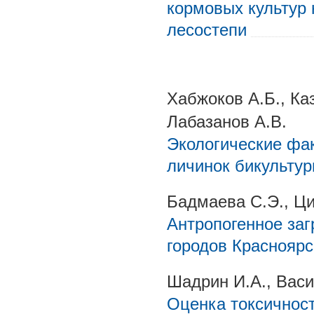
кормовых культур 
лесостепи
Хабжоков А.Б., Ка
Лабазанов А.В.
Экологические фак
личинок бикультур
Бадмаева С.Э., Ц
Антропогенное заг
городов Красноярс
Шадрин И.А., Васи
Оценка токсичност