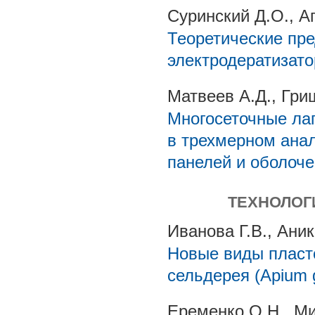
Суринский Д.О., Аг
Теоретические пр
электродератизато
Матвеев А.Д., Гри
Многосеточные ла
в трехмерном ана
панелей и оболоче
ТЕХНОЛОГ
Иванова Г.В., Ани
Новые виды пласт
сельдерея (Apium 
Еременко О.Н., Ми