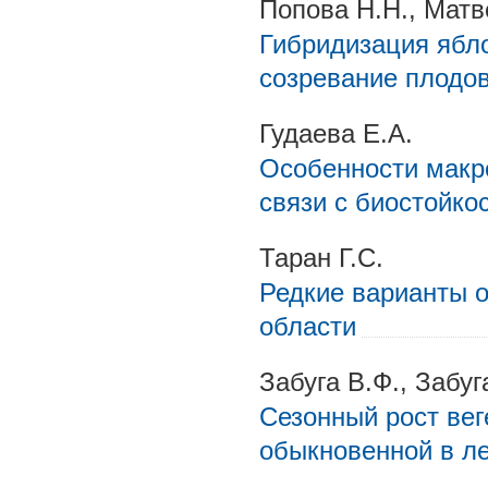
Попова Н.Н., Матв
Гибридизация ябло
созревание плодо
Гудаева Е.А.
Особенности макро
связи с биостойко
Таран Г.С.
Редкие варианты о
области
Забуга В.Ф., Забуга
Сезонный рост вег
обыкновенной в л