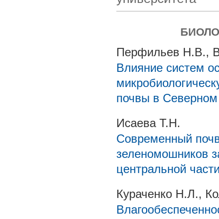
БИОЛО
Перфильев Н.В., 
Влияние систем ос
микробиологическ
почвы в Северном
Исаева Т.Н.
Современный почв
зеленомошников з
центральной част
Кураченко Н.Л., К
Влагообеспеченно